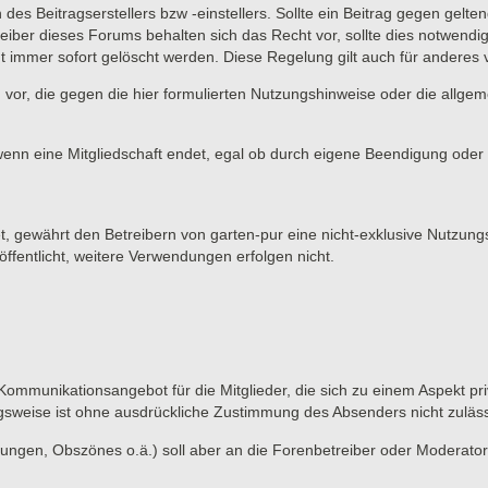
 des Beitragserstellers bzw -einstellers. Sollte ein Beitrag gegen ge
eiber dieses Forums behalten sich das Recht vor, sollte dies notwendi
t immer sofort gelöscht werden. Diese Regelung gilt auch für anderes vo
 vor, die gegen die hier formulierten Nutzungshinweise oder die allge
wenn eine Mitgliedschaft endet, egal ob durch eigene Beendigung oder d
et, gewährt den Betreibern von garten-pur eine nicht-exklusive Nutzung
ffentlicht, weitere Verwendungen erfolgen nicht.
 Kommunikationsangebot für die Mitglieder, die sich zu einem Aspekt pri
gsweise ist ohne ausdrückliche Zustimmung des Absenders nicht zuläss
ungen, Obszönes o.ä.) soll aber an die Forenbetreiber oder Moderato