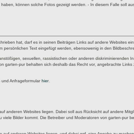
aben, können solche Fotos gezeigt werden. - In diesem Falle soll au
rieben hat, darf es in seinen Beiträgen Links auf andere Websites einf
r im persönlichen Text eingefügt werden, ebensowenig in den Bildbeschr
anstößigen, sexuellen, rassistischen oder anderen diskriminierenden In
on garten-pur behalten sich deshalb das Recht vor, angebrachte Links 
es und Anfrageformular
hier
.
ie auf anderen Websites liegen. Dabei soll aus Rücksicht auf andere Mitg
u viele Bilder kommt. Die Betreiber und Moderatoren von garten-pur b
, die auf anderen Websites liegen, und dabei ggf. eine Angabe zu machen