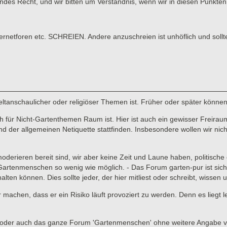
tendes Recht, und wir bitten um Verständnis, wenn wir in diesen Punk
tforen etc. SCHREIEN. Andere anzuschreien ist unhöflich und sollt
 weltanschaulicher oder religiöser Themen ist. Früher oder später könne
für Nicht-Gartenthemen Raum ist. Hier ist auch ein gewisser Freiraum 
er allgemeinen Netiquette stattfinden. Insbesondere wollen wir nicht,
 moderieren bereit sind, wir aber keine Zeit und Laune haben, politisc
enmenschen so wenig wie möglich. - Das Forum garten-pur ist sicher ni
lten können. Dies sollte jeder, der hier mitliest oder schreibt, wissen
ar machen, dass er ein Risiko läuft provoziert zu werden. Denn es liegt
ads oder auch das ganze Forum 'Gartenmenschen' ohne weitere Angabe 