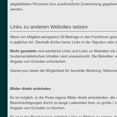
abgebildeten Personen ihre ausdrückliche Zustimmung gegeben h
werden.
Links zu anderen Websites setzen
Wenn ein Mitglied wenigstens 50 Beiträge in den Fachforen gesch
in jeglicher Art. Deshalb dürfen keine Links in der Signatur ode
Nicht gestattet
sind werbliche Links und Links zu Websites mit 
fundamentalistischen Inhalten sind unerwünscht. Die Betreiber v
Angabe von Gründen erforderlich.
Garten-pur bietet die Möglichkeit für bezahlte Werbung. Näher
Bilder direkt einbinden
Es ist möglich, in die Posts eigene Bilder direkt einzubinden, d
Beeinträchtigungen durch zu lange Ladezeiten bzw. zu große / z
Angabe von Gründen zu löschen.
Es ist in der Regel besser, lediglich Links zu Bildern zu setzen