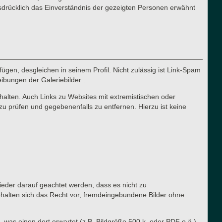
sdrücklich das Einverständnis der gezeigten Personen erwähnt
ügen, desgleichen in seinem Profil. Nicht zulässig ist Link-Spam
eibungen der Galeriebilder .
halten. Auch Links zu Websites mit extremistischen oder
zu prüfen und gegebenenfalls zu entfernen. Hierzu ist keine
lieder darauf geachtet werden, dass es nicht zu
ehalten sich das Recht vor, fremdeingebundene Bilder ohne
, was einen dort erwartet (z.B. Bildgröße 500 k, oder PDF o.ä.).