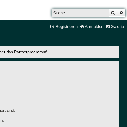
Such
E
Registrieren
Anmelden
Galerie
über das Partnerprogramm!
ert sind.
ln
.