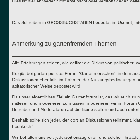
Dies ist hier entweder nicht erwünscht oder verstößt gegen gel
Das Schreiben in GROSSBUCHSTABEN bedeutet im Usenet, Interne
Anmerkung zu gartenfremden Themen
Alle Erfahrungen zeigen, wie delikat die Diskussion politischer,
Es gibt bei garten-pur das Forum 'Gartenmenschen', in dem auch 
Diskussionen ebenfalls im Rahmen der Nutzungsbedingungen und d
agitatorischer Weise gepostet wird.
Da unser eigentliches Ziel ein Gartenforum ist, das wir auch zu
mitlesen und moderieren zu müssen, moderieren wir im Forum Gart
Betreiber und Moderatoren auf die Beine stellen und auch unterha
Deshalb sollte sich jeder, der dort an Diskussionen teilnimmt, kl
hochkocht'.
Wir behalten uns vor, jederzeit einzugreifen und solche Thre