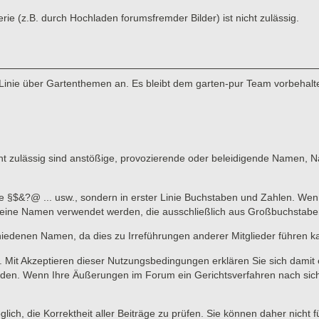
 (z.B. durch Hochladen forumsfremder Bilder) ist nicht zulässig.
Linie über Gartenthemen an. Es bleibt dem garten-pur Team vorbehalte
 zulässig sind anstößige, provozierende oder beleidigende Namen, Nam
ne §$&?@ ... usw., sondern in erster Linie Buchstaben und Zahlen. Wen
n keine Namen verwendet werden, die ausschließlich aus Großbuchstab
hiedenen Namen, da dies zu Irreführungen anderer Mitglieder führen k
lich. Mit Akzeptieren dieser Nutzungsbedingungen erklären Sie sich dami
en. Wenn Ihre Äußerungen im Forum ein Gerichtsverfahren nach sich zi
lich, die Korrektheit aller Beiträge zu prüfen. Sie können daher nicht 