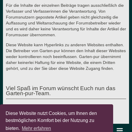
Für die Inhalte der einzelnen Beiträge tragen ausschließlich die
Verfasser und Verfasserinnen die Verantwortung. Von
Forumsnutzern gepostete Artikel geben nicht gleichzeitig die
Auffassung und Weltanschauung der Forumsbetreiber wieder
und es wird daher keine Verantwortung für Inhalte der Artikel der
Forumsuser übernommen.
Diese Website kann Hyperlinks zu anderen Websites enthalten.
Die Betreiber von Garten-pur können den Inhalt dieser Websites
weder kontrollieren noch beeinflussen. Garten-pur übernimmt
daher keinerlei Haftung für eine Website, die einem Dritten
gehört, und zu der Sie über diese Website Zugang finden.
Viel Spaß im Forum wünscht Euch nun das
Garten-pur-Team.
Diese Website nutzt Cookies, um Ihnen den
Letzte Aktualisierung: 7.8.2018 - © Garten-pur GbR
bestmöglichen Komfort bei der Nutzung zu
bieten.
Mehr erfahren
garten-pur Portal
Foren-Übersicht