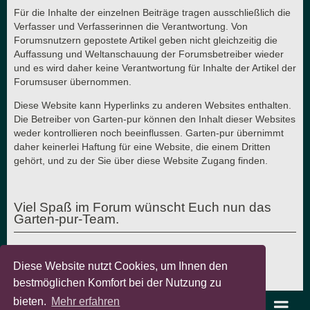
Für die Inhalte der einzelnen Beiträge tragen ausschließlich die
Verfasser und Verfasserinnen die Verantwortung. Von
Forumsnutzern gepostete Artikel geben nicht gleichzeitig die
Auffassung und Weltanschauung der Forumsbetreiber wieder
und es wird daher keine Verantwortung für Inhalte der Artikel der
Forumsuser übernommen.
Diese Website kann Hyperlinks zu anderen Websites enthalten.
Die Betreiber von Garten-pur können den Inhalt dieser Websites
weder kontrollieren noch beeinflussen. Garten-pur übernimmt
daher keinerlei Haftung für eine Website, die einem Dritten
gehört, und zu der Sie über diese Website Zugang finden.
Viel Spaß im Forum wünscht Euch nun das
Garten-pur-Team.
Diese Website nutzt Cookies, um Ihnen den
Letzte Aktualisierung: 7.8.2018 - © Garten-pur GbR
bestmöglichen Komfort bei der Nutzung zu
bieten.
Mehr erfahren
garten-pur Portal
Foren-Übersicht