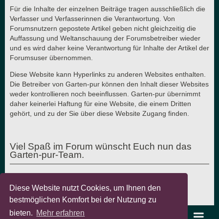
Für die Inhalte der einzelnen Beiträge tragen ausschließlich die
Verfasser und Verfasserinnen die Verantwortung. Von
Forumsnutzern gepostete Artikel geben nicht gleichzeitig die
Auffassung und Weltanschauung der Forumsbetreiber wieder
und es wird daher keine Verantwortung für Inhalte der Artikel der
Forumsuser übernommen.
Diese Website kann Hyperlinks zu anderen Websites enthalten.
Die Betreiber von Garten-pur können den Inhalt dieser Websites
weder kontrollieren noch beeinflussen. Garten-pur übernimmt
daher keinerlei Haftung für eine Website, die einem Dritten
gehört, und zu der Sie über diese Website Zugang finden.
Viel Spaß im Forum wünscht Euch nun das
Garten-pur-Team.
Diese Website nutzt Cookies, um Ihnen den
Letzte Aktualisierung: 7.8.2018 - © Garten-pur GbR
bestmöglichen Komfort bei der Nutzung zu
bieten.
Mehr erfahren
garten-pur Portal
Foren-Übersicht