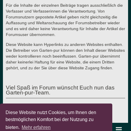
Für die Inhalte der einzelnen Beiträge tragen ausschließlich die
Verfasser und Verfasserinnen die Verantwortung. Von
Forumsnutzern gepostete Artikel geben nicht gleichzeitig die
Auffassung und Weltanschauung der Forumsbetreiber wieder
und es wird daher keine Verantwortung für Inhalte der Artikel der
Forumsuser übernommen.
Diese Website kann Hyperlinks zu anderen Websites enthalten.
Die Betreiber von Garten-pur können den Inhalt dieser Websites
weder kontrollieren noch beeinflussen. Garten-pur übernimmt
daher keinerlei Haftung für eine Website, die einem Dritten
gehört, und zu der Sie über diese Website Zugang finden.
Viel Spaß im Forum wünscht Euch nun das
Garten-pur-Team.
Diese Website nutzt Cookies, um Ihnen den
Letzte Aktualisierung: 7.8.2018 - © Garten-pur GbR
bestmöglichen Komfort bei der Nutzung zu
bieten.
Mehr erfahren
garten-pur Portal
Foren-Übersicht