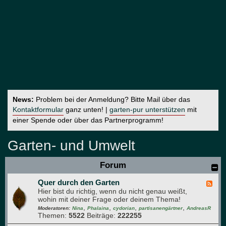
News:
Problem bei der Anmeldung? Bitte Mail über das
Kontaktformular
ganz unten! |
garten-pur unterstützen
mit
einer Spende oder über das Partnerprogramm!
Garten- und Umwelt
Forum
Quer durch den Garten
F
Hier bist du richtig, wenn du nicht genau weißt,
e
wohin mit deiner Frage oder deinem Thema!
e
,
,
,
,
d
Moderatoren:
Nina
Phalaina
cydorian
partisanengärtner
AndreasR
Themen:
5522
Beiträge:
222255
-
Q