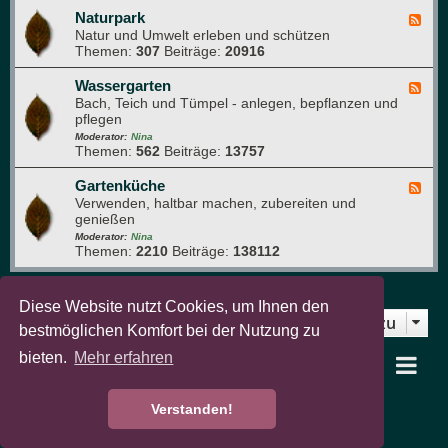
m
a
Naturpark
F
G
t
Natur und Umwelt erleben und schützen
e
a
u
Themen:
307
Beiträge:
20916
e
r
r
d
t
f
-
Wassergarten
F
e
o
N
Bach, Teich und Tümpel - anlegen, bepflanzen und
e
n
t
a
pflegen
e
o
t
d
Moderator:
Nina
g
u
Themen:
562
Beiträge:
13757
-
r
r
W
a
p
a
Gartenküche
F
f
a
s
Verwenden, haltbar machen, zubereiten und
e
i
r
s
genießen
e
e
k
e
d
Moderator:
Nina
r
Themen:
2210
Beiträge:
138112
-
g
G
a
a
r
r
Diese Website nutzt Cookies, um Ihnen den
t
t
Gehe zu
Zurück zur Foren-Übersicht
e
bestmöglichen Komfort bei der Nutzung zu
e
n
n
bieten.
Mehr erfahren
k
garten-pur Portal
Foren-Übersicht
ü
c
Verstanden!
Powered by
phpBB
® Forum Software © phpBB Limited
h
e
Deutsche Übersetzung durch
phpBB.de
Datenschutz
|
Nutzungsbedingungen