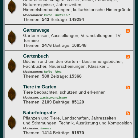
a
a
Naturereignisse, Jahreszeiten,
e
u
n
Himmelsbeobachtungen, kulturhistorische Hintergründe
d
f
z
,
-
Moderatoren:
kolbe
AndreasR
e
e
Themen:
543
Beiträge:
149294
G
n
n
a
g
r
Gartenwege
F
e
t
Gartenreisen, Ausstellungen, Veranstaltungen, TV-
e
s
e
Termine
e
u
n
Themen:
2476
Beiträge:
106548
d
n
j
-
d
a
G
Gartenbuch
F
h
h
a
Bücher rund um den Garten - Bestimmungsbücher,
e
e
r
r
Fachbücher, Neuerscheinungen, Klassiker ...
e
i
t
,
d
Moderatoren:
kolbe
Nina
t
e
Themen:
580
Beiträge:
15368
-
n
G
w
a
Tiere im Garten
F
e
r
Tiere beobachten, schützen und erkennen
e
g
t
e
Moderator:
partisanengärtner
e
e
Themen:
2109
Beiträge:
85120
d
n
-
b
T
Naturfotografie
F
u
i
Pflanzen und Tiere, Landschaften, Jahreszeiten
e
c
e
und Stimmungen, Technik, Ausrüstung und Komposition
e
h
r
d
Moderator:
thomas
e
Themen:
1414
Beiträge:
91870
-
i
N