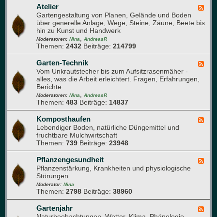
u
Atelier
F
e
Gartengestaltung von Planen, Gelände und Boden
e
r
über generelle Anlage, Wege, Steine, Zäune, Beete bis
e
d
hin zu Kunst und Handwerk
d
u
,
-
Moderatoren:
Nina
AndreasR
r
Themen:
2432
Beiträge:
214799
A
c
t
h
e
Garten-Technik
F
d
l
Vom Unkrautstecher bis zum Aufsitzrasenmäher -
e
e
i
alles, was die Arbeit erleichtert. Fragen, Erfahrungen,
e
n
e
Berichte
d
G
r
,
-
Moderatoren:
Nina
AndreasR
a
Themen:
483
Beiträge:
14837
G
r
a
t
r
Komposthaufen
F
e
t
Lebendiger Boden, natürliche Düngemittel und
e
n
e
fruchtbare Mulchwirtschaft
e
n
Themen:
739
Beiträge:
23948
d
-
-
T
K
Pflanzengesundheit
F
e
o
Pflanzenstärkung, Krankheiten und physiologische
e
c
m
Störungen
e
h
p
d
Moderator:
Nina
n
o
Themen:
2798
Beiträge:
38960
-
i
s
P
k
t
f
Gartenjahr
F
h
l
Naturbeobachtungen, Wetter, Klima, Phänologie,
e