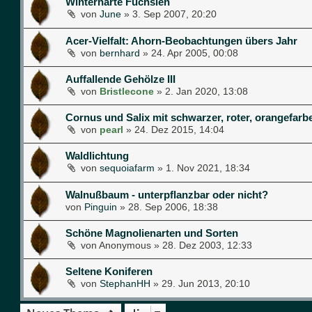
Winterharte Fuchsien
von
June
»
3. Sep 2007, 20:20
Acer-Vielfalt: Ahorn-Beobachtungen übers Jahr
von
bernhard
»
24. Apr 2005, 00:08
Auffallende Gehölze III
von
Bristlecone
»
2. Jan 2020, 13:08
Cornus und Salix mit schwarzer, roter, orangefarb
von
pearl
»
24. Dez 2015, 14:04
Waldlichtung
von
sequoiafarm
»
1. Nov 2021, 18:34
Walnußbaum - unterpflanzbar oder nicht?
von
Pinguin
»
28. Sep 2006, 18:38
Schöne Magnolienarten und Sorten
von
Anonymous
»
28. Dez 2003, 12:33
Seltene Koniferen
von
StephanHH
»
29. Jun 2013, 20:10