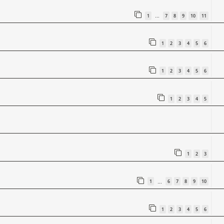
1
7
8
9
10
11
…
1
2
3
4
5
6
1
2
3
4
5
6
1
2
3
4
5
1
2
3
1
6
7
8
9
10
…
1
2
3
4
5
6