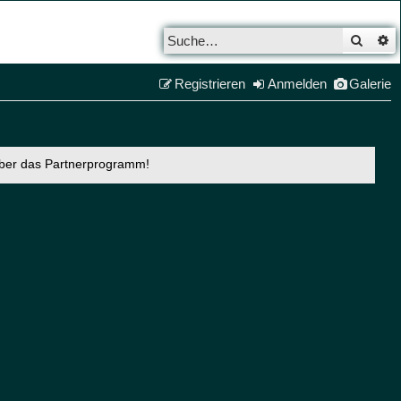
Such
E
Registrieren
Anmelden
Galerie
über das Partnerprogramm!