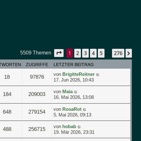
1
2
3
4
5
276
Seite
1
von
276
Nä
5509 Themen
…
TWORTEN
ZUGRIFFE
LETZTER BEITRAG
von
BrigitteReitner
18
97876
17. Jun 2026, 10:43
von
Maia
184
209003
16. Mai 2026, 13:08
von
RosaRot
648
279154
5. Mai 2026, 09:13
von
hobab
488
256715
19. Mär 2026, 23:31