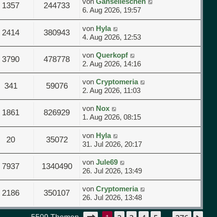
von
Gänselieschen
1357
244733
6. Aug 2026, 19:57
von
Hyla
2414
380943
4. Aug 2026, 12:53
von
Querkopf
3790
478778
2. Aug 2026, 14:16
von
Cryptomeria
341
59076
2. Aug 2026, 11:03
von
Nox
1861
826929
1. Aug 2026, 08:15
von
Hyla
20
35072
31. Jul 2026, 20:17
von
Jule69
7937
1340490
26. Jul 2026, 13:49
von
Cryptomeria
2186
350107
26. Jul 2026, 13:48