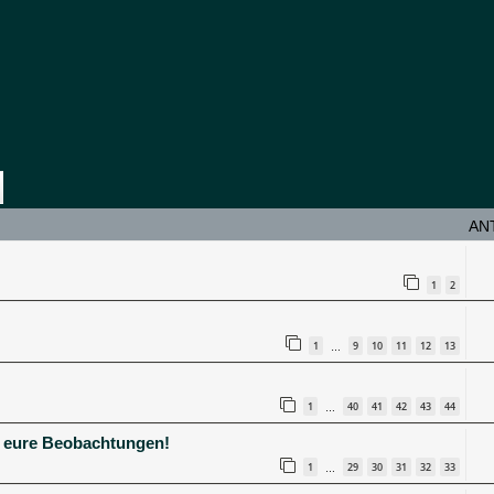
e
Erweiterte Suche
AN
1
2
1
9
10
11
12
13
…
1
40
41
42
43
44
…
et eure Beobachtungen!
1
29
30
31
32
33
…