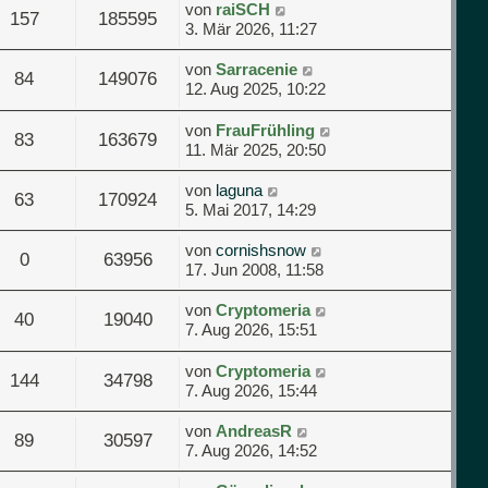
von
raiSCH
157
185595
3. Mär 2026, 11:27
von
Sarracenie
84
149076
12. Aug 2025, 10:22
von
FrauFrühling
83
163679
11. Mär 2025, 20:50
von
laguna
63
170924
5. Mai 2017, 14:29
von
cornishsnow
0
63956
17. Jun 2008, 11:58
von
Cryptomeria
40
19040
7. Aug 2026, 15:51
von
Cryptomeria
144
34798
7. Aug 2026, 15:44
von
AndreasR
89
30597
7. Aug 2026, 14:52