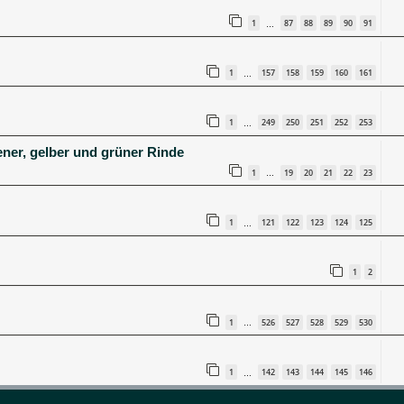
1
87
88
89
90
91
…
1
157
158
159
160
161
…
1
249
250
251
252
253
…
ener, gelber und grüner Rinde
1
19
20
21
22
23
…
1
121
122
123
124
125
…
1
2
1
526
527
528
529
530
…
1
142
143
144
145
146
…