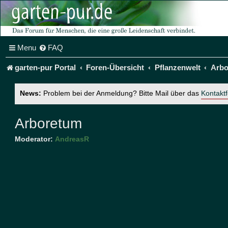
Menu
FAQ
garten-pur Portal
Foren-Übersicht
Pflanzenwelt
Arbo
News:
Problem bei der Anmeldung? Bitte Mail über das
Kontakt
Arboretum
Moderator:
AndreasR