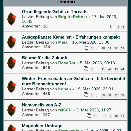
Themen
Grundlegende Gehölze-Threads
Letzter Beitrag von
BrigitteReitner
«
17. Jun 2026,
10:43
Antworten:
18
1
2
Ausgepflanzte Kamelien - Erfahrungen kompakt
Letzter Beitrag von
Maia
«
16. Mai 2026, 13:08
Antworten:
184
1
10
11
12
13
…
Bäume für die Zukunft
Letzter Beitrag von
RosaRot
«
5. Mai 2026, 09:13
Antworten:
648
1
41
42
43
44
…
Winter: Frostschäden an Gehölzen - bitte berichtet
eure Beobachtungen!
Letzter Beitrag von
hobab
«
19. Mär 2026, 23:31
Antworten:
488
1
30
31
32
33
…
Hamamelis von A-Z
Letzter Beitrag von
raiSCH
«
3. Mär 2026, 11:27
Antworten:
157
1
8
9
10
11
…
Magnolien-Umfrage
Letzter Beitrag von
Sarracenie
«
12. Aug 2025, 10:22