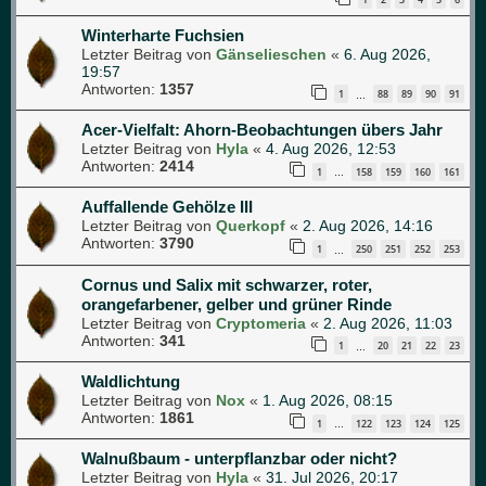
Winterharte Fuchsien
Letzter Beitrag von
Gänselieschen
«
6. Aug 2026,
19:57
Antworten:
1357
1
88
89
90
91
…
Acer-Vielfalt: Ahorn-Beobachtungen übers Jahr
Letzter Beitrag von
Hyla
«
4. Aug 2026, 12:53
Antworten:
2414
1
158
159
160
161
…
Auffallende Gehölze III
Letzter Beitrag von
Querkopf
«
2. Aug 2026, 14:16
Antworten:
3790
1
250
251
252
253
…
Cornus und Salix mit schwarzer, roter,
orangefarbener, gelber und grüner Rinde
Letzter Beitrag von
Cryptomeria
«
2. Aug 2026, 11:03
Antworten:
341
1
20
21
22
23
…
Waldlichtung
Letzter Beitrag von
Nox
«
1. Aug 2026, 08:15
Antworten:
1861
1
122
123
124
125
…
Walnußbaum - unterpflanzbar oder nicht?
Letzter Beitrag von
Hyla
«
31. Jul 2026, 20:17