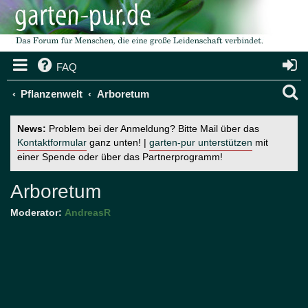
FAQ
S
Pflanzenwelt
Arboretum
u
News:
Problem bei der Anmeldung? Bitte Mail über das
c
Kontaktformular
ganz unten! |
garten-pur unterstützen
mit
einer Spende oder über das Partnerprogramm!
h
e
Arboretum
Moderator:
AndreasR