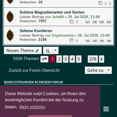
Antworten:
20
1
2
Schöne Magnolienarten und Sorten
Letzter Beitrag von
Jule69
«
26. Jul 2026, 13:49
Antworten:
7937
1
527
528
529
530
…
Seltene Koniferen
Letzter Beitrag von
Cryptomeria
«
26. Jul 2026, 13:48
Antworten:
2186
1
143
144
145
146
…
Neues Thema
1
2
3
4
5
276
Seite
1
von
276
Nächs
5509 Themen
…
Gehe zu
Zurück zur Foren-Übersicht
BERECHTIGUNGEN IN DIESEM FORUM
Sie dürfen
keine
neuen Themen in diesem Forum erstellen.
Sie dürfen
keine
Antworten zu Themen in diesem Forum erstellen.
Diese Website nutzt Cookies, um Ihnen den
Sie dürfen Ihre Beiträge in diesem Forum
nicht
ändern.
Sie dürfen Ihre Beiträge in diesem Forum
nicht
löschen.
bestmöglichen Komfort bei der Nutzung zu
Sie dürfen
keine
Dateianhänge in diesem Forum erstellen.
bieten.
Mehr erfahren
garten-pur Portal
Foren-Übersicht