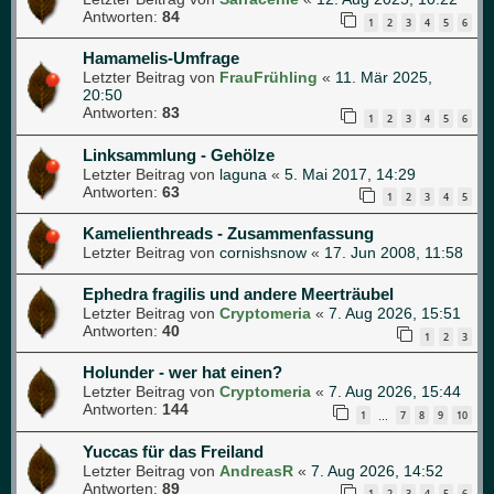
Antworten:
84
1
2
3
4
5
6
Hamamelis-Umfrage
Letzter Beitrag von
FrauFrühling
«
11. Mär 2025,
20:50
Antworten:
83
1
2
3
4
5
6
Linksammlung - Gehölze
Letzter Beitrag von
laguna
«
5. Mai 2017, 14:29
Antworten:
63
1
2
3
4
5
Kamelienthreads - Zusammenfassung
Letzter Beitrag von
cornishsnow
«
17. Jun 2008, 11:58
Ephedra fragilis und andere Meerträubel
Letzter Beitrag von
Cryptomeria
«
7. Aug 2026, 15:51
Antworten:
40
1
2
3
Holunder - wer hat einen?
Letzter Beitrag von
Cryptomeria
«
7. Aug 2026, 15:44
Antworten:
144
1
7
8
9
10
…
Yuccas für das Freiland
Letzter Beitrag von
AndreasR
«
7. Aug 2026, 14:52
Antworten:
89
1
2
3
4
5
6