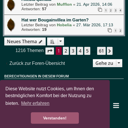
Letzter Beitrag von
Mufflon
«
21. Apr 2026, 14:06
Antworten:
57
1
2
3
4
Hat wer Bougainvillea im Garten?
Letzter Beitrag von
Hobelia
«
27. Mär 2026, 17:13
Antworten:
19
1
2
Neues Thema
1
2
3
4
5
61
Seite
1
von
61
Nächs
1216 Themen
…
Gehe zu
Zurück zur Foren-Übersicht
BERECHTIGUNGEN IN DIESEM FORUM
Sie dürfen
keine
neuen Themen in diesem Forum erstellen.
Sie dürfen
keine
Antworten zu Themen in diesem Forum erstellen.
Diese Website nutzt Cookies, um Ihnen den
Sie dürfen Ihre Beiträge in diesem Forum
nicht
ändern.
Sie dürfen Ihre Beiträge in diesem Forum
nicht
löschen.
bestmöglichen Komfort bei der Nutzung zu
Sie dürfen
keine
Dateianhänge in diesem Forum erstellen.
bieten.
Mehr erfahren
garten-pur Portal
Foren-Übersicht
Verstanden!
Powered by
phpBB
® Forum Software © phpBB Limited
Deutsche Übersetzung durch
phpBB.de