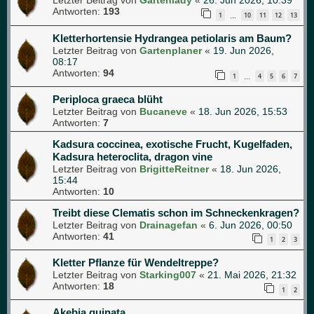
Letzter Beitrag von
Gartenlady
«
26. Jun 2026, 10:39
Antworten:
193
1
10
11
12
13
…
Kletterhortensie Hydrangea petiolaris am Baum?
Letzter Beitrag von
Gartenplaner
«
19. Jun 2026,
08:17
Antworten:
94
1
4
5
6
7
…
Periploca graeca blüht
Letzter Beitrag von
Bucaneve
«
18. Jun 2026, 15:53
Antworten:
7
Kadsura coccinea, exotische Frucht, Kugelfaden,
Kadsura heteroclita, dragon vine
Letzter Beitrag von
BrigitteReitner
«
18. Jun 2026,
15:44
Antworten:
10
Treibt diese Clematis schon im Schneckenkragen?
Letzter Beitrag von
Drainagefan
«
6. Jun 2026, 00:50
Antworten:
41
1
2
3
Kletter Pflanze für Wendeltreppe?
Letzter Beitrag von
Starking007
«
21. Mai 2026, 21:32
Antworten:
18
1
2
Akebia quinata