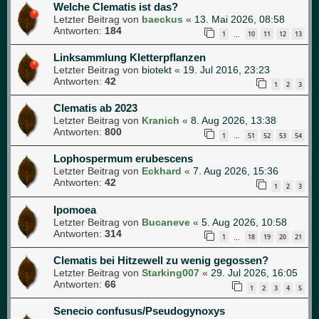
Welche Clematis ist das?
Letzter Beitrag von
baeckus
«
13. Mai 2026, 08:58
Antworten:
184
1
10
11
12
13
…
Linksammlung Kletterpflanzen
Letzter Beitrag von
biotekt
«
19. Jul 2016, 23:23
Antworten:
42
1
2
3
Clematis ab 2023
Letzter Beitrag von
Kranich
«
8. Aug 2026, 13:38
Antworten:
800
1
51
52
53
54
…
Lophospermum erubescens
Letzter Beitrag von
Eckhard
«
7. Aug 2026, 15:36
Antworten:
42
1
2
3
Ipomoea
Letzter Beitrag von
Bucaneve
«
5. Aug 2026, 10:58
Antworten:
314
1
18
19
20
21
…
Clematis bei Hitzewell zu wenig gegossen?
Letzter Beitrag von
Starking007
«
29. Jul 2026, 16:05
Antworten:
66
1
2
3
4
5
Senecio confusus/Pseudogynoxys