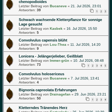
chenopodioides
Letzter Beitrag von
Bucaneve
«
21. Jul 2026, 23:01
Antworten:
39
1
2
3
Schwach wachsende Kletterpflanze für sonnige
Lage gesucht
Letzter Beitrag von
Kasbek
«
16. Jul 2026, 15:50
Antworten:
5
Convolvulus capensis blüht
Letzter Beitrag von
Lou-Thea
«
11. Jul 2026, 14:20
Antworten:
9
Lonicera - Jelängerjelieber, Geißblatt
Letzter Beitrag von
Immer-grün
«
10. Jul 2026, 08:48
Antworten:
73
1
2
3
4
5
Convolvulus holosericeus
Letzter Beitrag von
Bucaneve
«
7. Jul 2026, 13:41
Antworten:
4
Bignonia capreolata Erfahrungen
Letzter Beitrag von
Drainagefan
«
29. Jun 2026, 23:21
Antworten:
50
1
2
3
4
Kletterndes Tränendes Herz