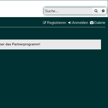
Such
E
Registrieren
Anmelden
Galerie
über das Partnerprogramm!