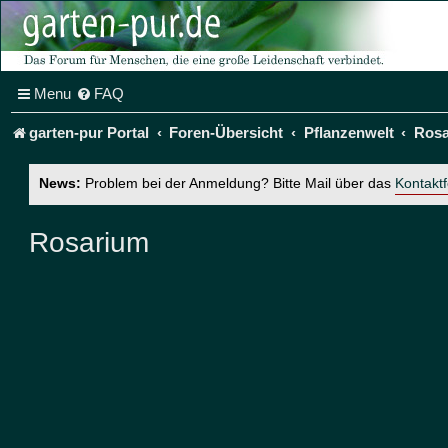
Menu
FAQ
garten-pur Portal
Foren-Übersicht
Pflanzenwelt
Ros
News:
Problem bei der Anmeldung? Bitte Mail über das
Kontakt
Rosarium