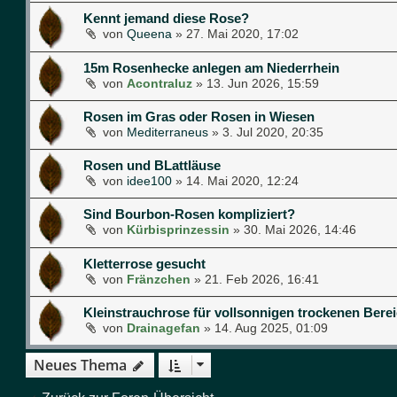
Kennt jemand diese Rose?
von
Queena
»
27. Mai 2020, 17:02
15m Rosenhecke anlegen am Niederrhein
von
Acontraluz
»
13. Jun 2026, 15:59
Rosen im Gras oder Rosen in Wiesen
von
Mediterraneus
»
3. Jul 2020, 20:35
Rosen und BLattläuse
von
idee100
»
14. Mai 2020, 12:24
Sind Bourbon-Rosen kompliziert?
von
Kürbisprinzessin
»
30. Mai 2026, 14:46
Kletterrose gesucht
von
Fränzchen
»
21. Feb 2026, 16:41
Kleinstrauchrose für vollsonnigen trockenen Bere
von
Drainagefan
»
14. Aug 2025, 01:09
Neues Thema