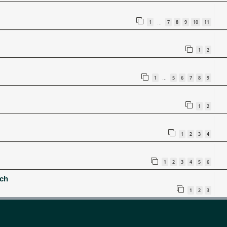
1
7
8
9
10
11
…
1
2
1
5
6
7
8
9
…
1
2
1
2
3
4
1
2
3
4
5
6
ich
1
2
3