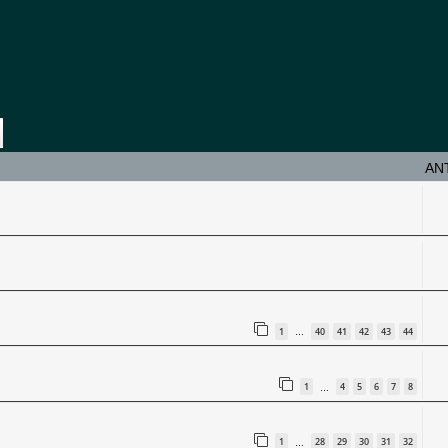
e
Erweiterte Suche
AN
1
40
41
42
43
44
…
1
4
5
6
7
8
…
1
28
29
30
31
32
…