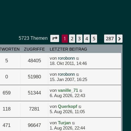
1
2
3
4
5
287
Seite
1
von
287
Nä
5723 Themen
…
TWORTEN
ZUGRIFFE
LETZTER BEITRAG
von
rorobonn
5
48405
18. Okt 2011, 14:46
von
rorobonn
0
51980
15. Jan 2007, 16:25
von
vanille_71
659
51344
6. Aug 2026, 22:43
von
Querkopf
118
7281
5. Aug 2026, 11:05
von
Turjan
471
96647
1. Aug 2026, 22:44