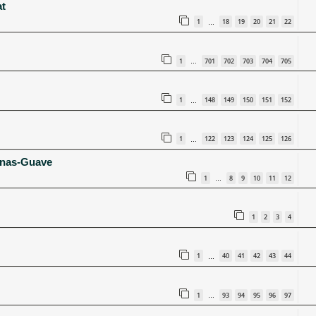
at
1
18
19
20
21
22
…
1
701
702
703
704
705
…
1
148
149
150
151
152
…
1
122
123
124
125
126
…
nanas-Guave
1
8
9
10
11
12
…
1
2
3
4
1
40
41
42
43
44
…
1
93
94
95
96
97
…