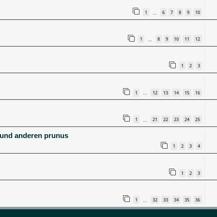
1
6
7
8
9
10
…
1
8
9
10
11
12
…
1
2
3
1
12
13
14
15
16
…
1
21
22
23
24
25
…
 und anderen prunus
1
2
3
4
1
2
3
1
32
33
34
35
36
…