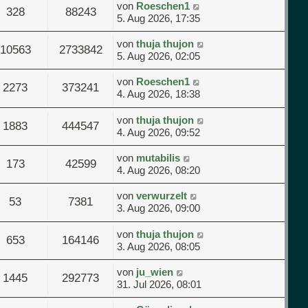
von
Roeschen1
328
88243
5. Aug 2026, 17:35
von
thuja thujon
10563
2733842
5. Aug 2026, 02:05
von
Roeschen1
2273
373241
4. Aug 2026, 18:38
von
thuja thujon
1883
444547
4. Aug 2026, 09:52
von
mutabilis
173
42599
4. Aug 2026, 08:20
von
verwurzelt
53
7381
3. Aug 2026, 09:00
von
thuja thujon
653
164146
3. Aug 2026, 08:05
von
ju_wien
1445
292773
31. Jul 2026, 08:01