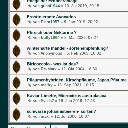
Pflege der Erdbeeranlage
von
günni1944
»
10. Jul 2019, 20:15
Frosttolerante Avocados
von
Flora1957
»
9. Jan 2019, 20:22
Pfirsich oder Nektarine ?
von
bully1964
»
2. Mai 2026, 07:27
winterharte mandel - sortenempfehlung?
von
Anonymous
»
6. Feb 2009, 18:02
Biricoccolo - was ist das?
von
Re-Mark
»
12. Okt 2004, 18:30
Pflaumenhybriden, Kirschpflaume, Japan.Pflaume
von
meiby
»
16. Sep 2021, 10:15
Kaviar-Limette, Microcitrus australasica
von
Svcds2
»
19. Jun 2019, 17:43
schwarze johannisbeeren- sorten?
von
max.
»
12. Jul 2006, 18:07