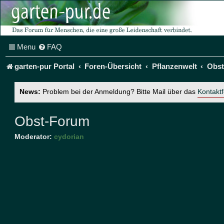
Menu
FAQ
garten-pur Portal
Foren-Übersicht
Pflanzenwelt
Obs
News:
Problem bei der Anmeldung? Bitte Mail über das
Kontakt
Obst-Forum
Moderator:
cydorian