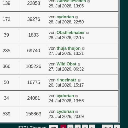
von
Gänselieschen
139
22858
29. Jul 2026, 13:05
von
cydorian
172
39276
28. Jul 2026, 22:50
von
Obstliebhaber
39
1833
28. Jul 2026, 22:15
von
thuja thujon
235
69740
27. Jul 2026, 13:21
von
Wild Obst
366
105226
27. Jul 2026, 06:32
von
ringelnatz
50
16775
26. Jul 2026, 15:17
von
cydorian
34
24081
24. Jul 2026, 13:56
von
cydorian
539
158863
23. Jul 2026, 23:09