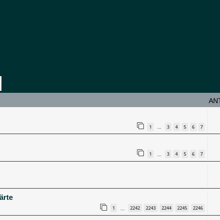
e
Erweiterte Suche
AN
1
3
4
5
6
7
…
1
3
4
5
6
7
…
ärte
1
2242
2243
2244
2245
2246
…