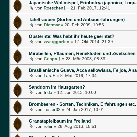
Japanische Wollmispel, Eriobotrya japonica, Loqu
von
Roeschen1
»
21. Feb 2017, 12:41
Tafeltrauben (Sorten und Anbauerfahrungen)
von
Dietmar
»
20. Feb 2009, 19:56
Obsternte: Was habt ihr heute geerntet?
von
zwerggarten
»
17. Okt 2014, 21:39
Mirabellen, Pflaumen, Renekloden und Zwetschen
von
Crispa †
»
28. Mär 2008, 08:36
Brasilianische Guave, Acca sellowiana, Feijoa, A
von
LaraE
»
8. Mai 2019, 17:34
Sanddorn im Hausgarten?
von
frida
»
12. Jun 2013, 10:00
Brombeeren - Sorten, Techniken, Erfahrungen etc.
von
Tester32
»
24. Jan 2017, 13:01
Granatapfelbaum im Freiland
von
rohir
»
28. Aug 2013, 15:51