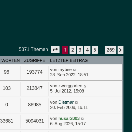
1
2
3
4
5
269
Seite
1
von
269
Nä
5371 Themen
…
TWORTEN
ZUGRIFFE
LETZTER BEITRAG
von
mybee
96
193774
28. Sep 2022, 18:51
von
zwerggarten
103
213847
5. Jul 2012, 15:08
von
Dietmar
0
86985
20. Feb 2009, 19:11
von
husar2003
33681
5094031
6. Aug 2026, 15:17