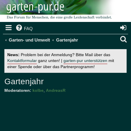
FAQ
S
Garten- und Umwelt
Gartenjahr
u
News:
Problem bei der Anmeldung? Bitte Mail über das
c
Kontaktformular
ganz unten! |
garten-pur unterstützen
mit
einer Spende oder über das Partnerprogramm!
h
e
Gartenjahr
Moderatoren:
kolbe
,
AndreasR