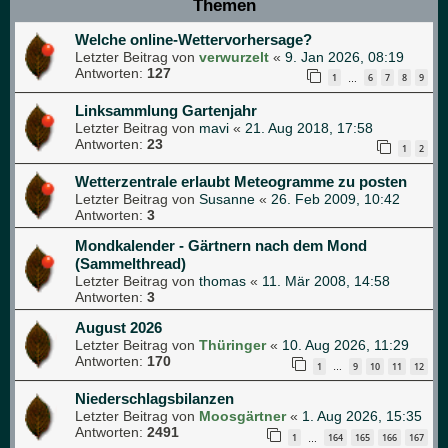
Themen
Welche online-Wettervorhersage?
Letzter Beitrag von
verwurzelt
«
9. Jan 2026, 08:19
Antworten:
127
1
6
7
8
9
…
Linksammlung Gartenjahr
Letzter Beitrag von
mavi
«
21. Aug 2018, 17:58
Antworten:
23
1
2
Wetterzentrale erlaubt Meteogramme zu posten
Letzter Beitrag von
Susanne
«
26. Feb 2009, 10:42
Antworten:
3
Mondkalender - Gärtnern nach dem Mond
(Sammelthread)
Letzter Beitrag von
thomas
«
11. Mär 2008, 14:58
Antworten:
3
August 2026
Letzter Beitrag von
Thüringer
«
10. Aug 2026, 11:29
Antworten:
170
1
9
10
11
12
…
Niederschlagsbilanzen
Letzter Beitrag von
Moosgärtner
«
1. Aug 2026, 15:35
Antworten:
2491
1
164
165
166
167
…