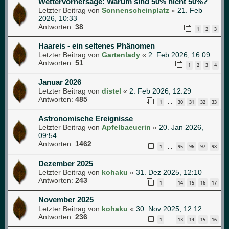
Wettervorhersage: Warum sind 50% nicht 50%?
Letzter Beitrag von
Sonnenscheinplatz
«
21. Feb
2026, 10:33
Antworten:
38
1
2
3
Haareis - ein seltenes Phänomen
Letzter Beitrag von
Gartenlady
«
2. Feb 2026, 16:09
Antworten:
51
1
2
3
4
Januar 2026
Letzter Beitrag von
distel
«
2. Feb 2026, 12:29
Antworten:
485
1
30
31
32
33
…
Astronomische Ereignisse
Letzter Beitrag von
Apfelbaeuerin
«
20. Jan 2026,
09:54
Antworten:
1462
1
95
96
97
98
…
Dezember 2025
Letzter Beitrag von
kohaku
«
31. Dez 2025, 12:10
Antworten:
243
1
14
15
16
17
…
November 2025
Letzter Beitrag von
kohaku
«
30. Nov 2025, 12:12
Antworten:
236
1
13
14
15
16
…