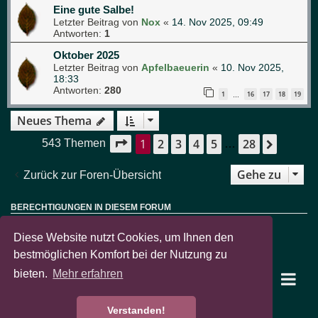
Eine gute Salbe!
Letzter Beitrag von
Nox
«
14. Nov 2025, 09:49
Antworten:
1
Oktober 2025
Letzter Beitrag von
Apfelbaeuerin
«
10. Nov 2025,
18:33
Antworten:
280
1
16
17
18
19
…
Neues Thema
1
2
3
4
5
28
Seite
1
von
28
Nächst
543 Themen
…
Gehe zu
Zurück zur Foren-Übersicht
BERECHTIGUNGEN IN DIESEM FORUM
Sie dürfen
keine
neuen Themen in diesem Forum erstellen.
Sie dürfen
keine
Antworten zu Themen in diesem Forum erstellen.
Diese Website nutzt Cookies, um Ihnen den
Sie dürfen Ihre Beiträge in diesem Forum
nicht
ändern.
Sie dürfen Ihre Beiträge in diesem Forum
nicht
löschen.
bestmöglichen Komfort bei der Nutzung zu
Sie dürfen
keine
Dateianhänge in diesem Forum erstellen.
bieten.
Mehr erfahren
garten-pur Portal
Foren-Übersicht
Verstanden!
Powered by
phpBB
® Forum Software © phpBB Limited