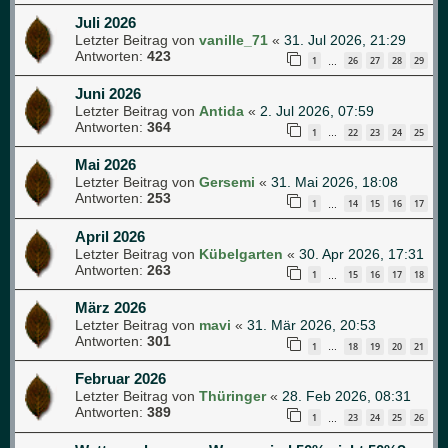
Juli 2026
Letzter Beitrag von
vanille_71
«
31. Jul 2026, 21:29
Antworten:
423
1
26
27
28
29
…
Juni 2026
Letzter Beitrag von
Antida
«
2. Jul 2026, 07:59
Antworten:
364
1
22
23
24
25
…
Mai 2026
Letzter Beitrag von
Gersemi
«
31. Mai 2026, 18:08
Antworten:
253
1
14
15
16
17
…
April 2026
Letzter Beitrag von
Kübelgarten
«
30. Apr 2026, 17:31
Antworten:
263
1
15
16
17
18
…
März 2026
Letzter Beitrag von
mavi
«
31. Mär 2026, 20:53
Antworten:
301
1
18
19
20
21
…
Februar 2026
Letzter Beitrag von
Thüringer
«
28. Feb 2026, 08:31
Antworten:
389
1
23
24
25
26
…