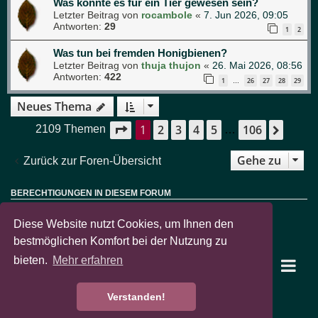
Was könnte es für ein Tier gewesen sein?
Letzter Beitrag von
rocambole
«
7. Jun 2026, 09:05
Antworten:
29
1
2
Was tun bei fremden Honigbienen?
Letzter Beitrag von
thuja thujon
«
26. Mai 2026, 08:56
Antworten:
422
1
26
27
28
29
…
Neues Thema
1
2
3
4
5
106
Seite
1
von
106
Nächs
2109 Themen
…
Gehe zu
Zurück zur Foren-Übersicht
BERECHTIGUNGEN IN DIESEM FORUM
Sie dürfen
keine
neuen Themen in diesem Forum erstellen.
Sie dürfen
keine
Antworten zu Themen in diesem Forum erstellen.
Diese Website nutzt Cookies, um Ihnen den
Sie dürfen Ihre Beiträge in diesem Forum
nicht
ändern.
Sie dürfen Ihre Beiträge in diesem Forum
nicht
löschen.
bestmöglichen Komfort bei der Nutzung zu
Sie dürfen
keine
Dateianhänge in diesem Forum erstellen.
bieten.
Mehr erfahren
garten-pur Portal
Foren-Übersicht
Verstanden!
Powered by
phpBB
® Forum Software © phpBB Limited
Deutsche Übersetzung durch
phpBB.de