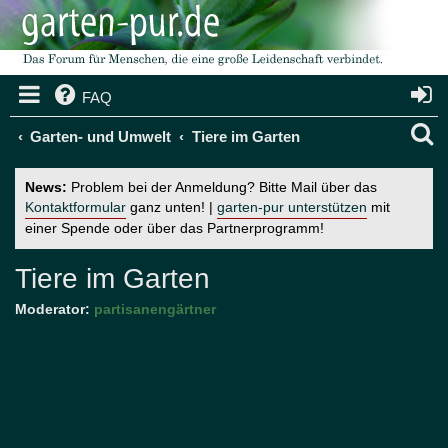
FAQ
S
Garten- und Umwelt
Tiere im Garten
u
News:
Problem bei der Anmeldung? Bitte Mail über das
c
Kontaktformular
ganz unten! |
garten-pur unterstützen
mit
einer Spende oder über das Partnerprogramm!
h
e
Tiere im Garten
Moderator:
partisanengärtner