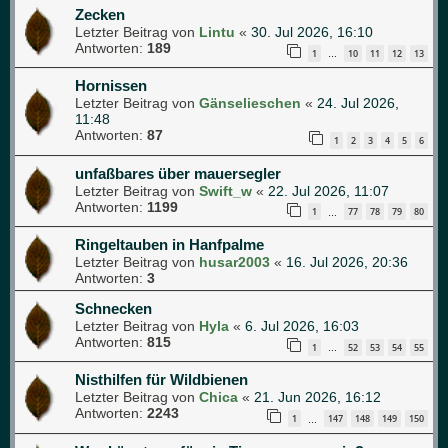
Zecken
Letzter Beitrag von
Lintu
«
30. Jul 2026, 16:10
Antworten:
189
1
10
11
12
13
…
Hornissen
Letzter Beitrag von
Gänselieschen
«
24. Jul 2026,
11:48
Antworten:
87
1
2
3
4
5
6
unfaßbares über mauersegler
Letzter Beitrag von
Swift_w
«
22. Jul 2026, 11:07
Antworten:
1199
1
77
78
79
80
…
Ringeltauben in Hanfpalme
Letzter Beitrag von
husar2003
«
16. Jul 2026, 20:36
Antworten:
3
Schnecken
Letzter Beitrag von
Hyla
«
6. Jul 2026, 16:03
Antworten:
815
1
52
53
54
55
…
Nisthilfen für Wildbienen
Letzter Beitrag von
Chica
«
21. Jun 2026, 16:12
Antworten:
2243
1
147
148
149
150
…