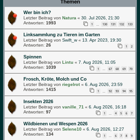
Themen
Wer bin ich?
Letzter Beitrag von
Natura
«
30. Jul 2026, 21:30
Antworten:
1993
1
130
131
132
133
…
Linksammlung zu Tieren im Garten
Letzter Beitrag von
Swift_w
«
13. Apr 2023, 19:30
Antworten:
26
1
2
Spinnen
Letzter Beitrag von
Lintu
«
7. Aug 2026, 11:05
Antworten:
1039
1
67
68
69
70
…
Frosch, Kröte, Molch und Co
Letzter Beitrag von
riegelrot
«
6. Aug 2026, 23:59
Antworten:
1415
1
92
93
94
95
…
Insekten 2026
Letzter Beitrag von
vanille_71
«
6. Aug 2026, 16:18
Antworten:
97
1
4
5
6
7
…
Wildbienen und Wespen 2026
Letzter Beitrag von
Selene10
«
6. Aug 2026, 12:27
Antworten:
134
1
6
7
8
9
…