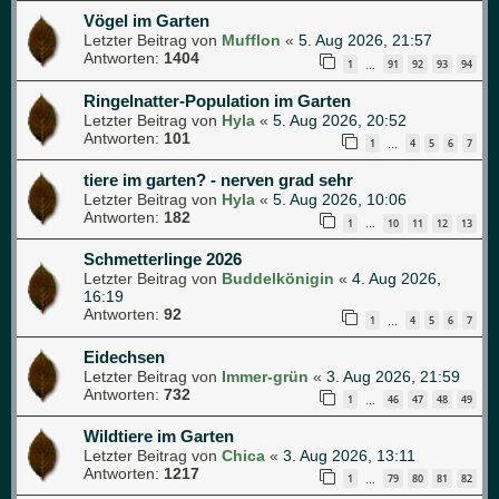
Vögel im Garten
Letzter Beitrag von
Mufflon
«
5. Aug 2026, 21:57
Antworten:
1404
1
91
92
93
94
…
Ringelnatter-Population im Garten
Letzter Beitrag von
Hyla
«
5. Aug 2026, 20:52
Antworten:
101
1
4
5
6
7
…
tiere im garten? - nerven grad sehr
Letzter Beitrag von
Hyla
«
5. Aug 2026, 10:06
Antworten:
182
1
10
11
12
13
…
Schmetterlinge 2026
Letzter Beitrag von
Buddelkönigin
«
4. Aug 2026,
16:19
Antworten:
92
1
4
5
6
7
…
Eidechsen
Letzter Beitrag von
Immer-grün
«
3. Aug 2026, 21:59
Antworten:
732
1
46
47
48
49
…
Wildtiere im Garten
Letzter Beitrag von
Chica
«
3. Aug 2026, 13:11
Antworten:
1217
1
79
80
81
82
…