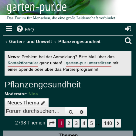
FAQ
S
Garten- und Umwelt
Pflanzengesundheit
u
News:
Problem bei der Anmeldung? Bitte Mail über das
c
Kontaktformular
ganz unten! |
garten-pur unterstützen
mit
einer Spende oder über das Partnerprogramm!
h
e
Pflanzengesundheit
Moderator:
Nina
Neues Thema
Suche
Erweiterte Suche
1
2
3
4
5
140
Seite
1
von
140
Nächs
2798 Themen
…
Themen