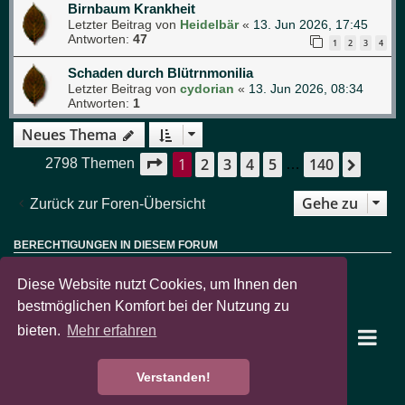
Birnbaum Krankheit
Letzter Beitrag von
Heidelbär
«
13. Jun 2026, 17:45
Antworten:
47
1
2
3
4
Schaden durch Blütrnmonilia
Letzter Beitrag von
cydorian
«
13. Jun 2026, 08:34
Antworten:
1
Neues Thema
1
2
3
4
5
140
Seite
1
von
140
Nächs
2798 Themen
…
Gehe zu
Zurück zur Foren-Übersicht
BERECHTIGUNGEN IN DIESEM FORUM
Sie dürfen
keine
neuen Themen in diesem Forum erstellen.
Sie dürfen
keine
Antworten zu Themen in diesem Forum erstellen.
Diese Website nutzt Cookies, um Ihnen den
Sie dürfen Ihre Beiträge in diesem Forum
nicht
ändern.
Sie dürfen Ihre Beiträge in diesem Forum
nicht
löschen.
bestmöglichen Komfort bei der Nutzung zu
Sie dürfen
keine
Dateianhänge in diesem Forum erstellen.
bieten.
Mehr erfahren
garten-pur Portal
Foren-Übersicht
Verstanden!
Powered by
phpBB
® Forum Software © phpBB Limited
Deutsche Übersetzung durch
phpBB.de