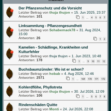
Der Pflanzenschutz und die Vorsicht
Letzter Beitrag von
thuja thujon
«
15. Jun 2025, 23:37
Antworten:
101
1
4
5
6
7
…
Linksammlung - Pflanzengesundheit
Letzter Beitrag von
Schabernack78
«
31. Aug 2024,
15:00
Antworten:
26
1
2
Kamelien - Schädlinge, Krankheiten und
Kulturfehler
Letzter Beitrag von
thuja thujon
«
1. Jun 2023, 10:48
Antworten:
178
1
9
10
11
12
…
Buchsbaumzünsler: Wo ist er schon?
Letzter Beitrag von
hobab
«
4. Aug 2026, 12:46
Antworten:
2571
1
169
170
171
172
…
Kohlerdflöhe, Phyllotreta
Letzter Beitrag von
thuja thujon
«
30. Jul 2026, 12:09
Antworten:
106
1
5
6
7
8
…
Rindenschäden Quitte
Letzter Beitrag von
Monti
«
24. Jul 2026, 22:08