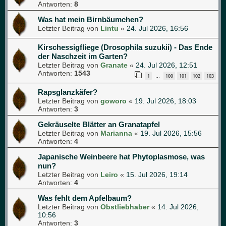
Antworten:
8
Was hat mein Birnbäumchen?
Letzter Beitrag von
Lintu
«
24. Jul 2026, 16:56
Kirschessigfliege (Drosophila suzukii) - Das Ende
der Naschzeit im Garten?
Letzter Beitrag von
Granate
«
24. Jul 2026, 12:51
Antworten:
1543
1
100
101
102
103
…
Rapsglanzkäfer?
Letzter Beitrag von
goworo
«
19. Jul 2026, 18:03
Antworten:
3
Gekräuselte Blätter an Granatapfel
Letzter Beitrag von
Marianna
«
19. Jul 2026, 15:56
Antworten:
4
Japanische Weinbeere hat Phytoplasmose, was
nun?
Letzter Beitrag von
Leiro
«
15. Jul 2026, 19:14
Antworten:
4
Was fehlt dem Apfelbaum?
Letzter Beitrag von
Obstliebhaber
«
14. Jul 2026,
10:56
Antworten:
3