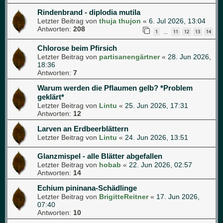
Rindenbrand - diplodia mutila
Letzter Beitrag von
thuja thujon
«
6. Jul 2026, 13:04
Antworten:
208
1
11
12
13
14
…
Chlorose beim Pfirsich
Letzter Beitrag von
partisanengärtner
«
28. Jun 2026,
18:36
Antworten:
7
Warum werden die Pflaumen gelb? *Problem
geklärt*
Letzter Beitrag von
Lintu
«
25. Jun 2026, 17:31
Antworten:
12
Larven an Erdbeerblättern
Letzter Beitrag von
Lintu
«
24. Jun 2026, 13:51
Glanzmispel - alle Blätter abgefallen
Letzter Beitrag von
hobab
«
22. Jun 2026, 02:57
Antworten:
14
Echium pininana-Schädlinge
Letzter Beitrag von
BrigitteReitner
«
17. Jun 2026,
07:40
Antworten:
10