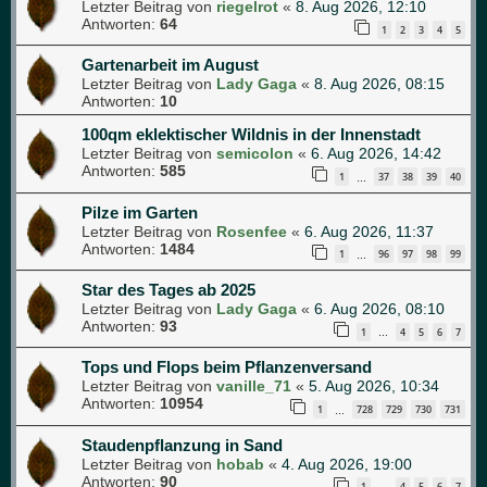
Letzter Beitrag von
riegelrot
«
8. Aug 2026, 12:10
Antworten:
64
1
2
3
4
5
Gartenarbeit im August
Letzter Beitrag von
Lady Gaga
«
8. Aug 2026, 08:15
Antworten:
10
100qm eklektischer Wildnis in der Innenstadt
Letzter Beitrag von
semicolon
«
6. Aug 2026, 14:42
Antworten:
585
1
37
38
39
40
…
Pilze im Garten
Letzter Beitrag von
Rosenfee
«
6. Aug 2026, 11:37
Antworten:
1484
1
96
97
98
99
…
Star des Tages ab 2025
Letzter Beitrag von
Lady Gaga
«
6. Aug 2026, 08:10
Antworten:
93
1
4
5
6
7
…
Tops und Flops beim Pflanzenversand
Letzter Beitrag von
vanille_71
«
5. Aug 2026, 10:34
Antworten:
10954
1
728
729
730
731
…
Staudenpflanzung in Sand
Letzter Beitrag von
hobab
«
4. Aug 2026, 19:00
Antworten:
90
1
4
5
6
7