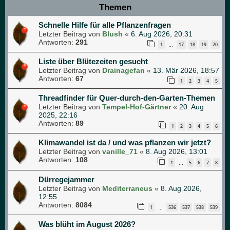
Themen
Schnelle Hilfe für alle Pflanzenfragen
Letzter Beitrag von
Blush
«
6. Aug 2026, 20:31
Antworten:
291
1
17
18
19
20
…
Liste über Blütezeiten gesucht
Letzter Beitrag von
Drainagefan
«
13. Mär 2026, 18:57
Antworten:
67
1
2
3
4
5
Threadfinder für Quer-durch-den-Garten-Themen
Letzter Beitrag von
Tempel-Hof-Gärtner
«
20. Aug
2025, 22:16
Antworten:
89
1
2
3
4
5
6
Klimawandel ist da / und was pflanzen wir jetzt?
Letzter Beitrag von
vanille_71
«
8. Aug 2026, 13:01
Antworten:
108
1
5
6
7
8
…
Dürregejammer
Letzter Beitrag von
Mediterraneus
«
8. Aug 2026,
12:55
Antworten:
8084
1
536
537
538
539
…
Was blüht im August 2026?