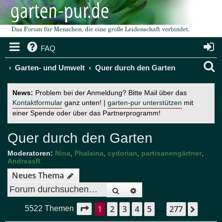
FAQ
S
Garten- und Umwelt
Quer durch den Garten
u
News:
Problem bei der Anmeldung? Bitte Mail über das
c
Kontaktformular
ganz unten! |
garten-pur unterstützen
mit
einer Spende oder über das Partnerprogramm!
h
e
Quer durch den Garten
Moderatoren:
Nina
,
Phalaina
,
cydorian
,
partisanengärtner
,
AndreasR
Neues Thema
Suche
Erweiterte Suche
1
2
3
4
5
277
Seite
1
von
277
Nächs
5522 Themen
…