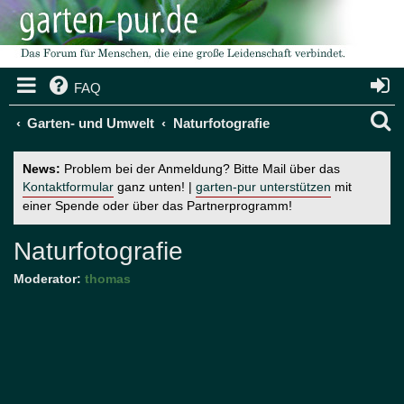
FAQ
S
Garten- und Umwelt
Naturfotografie
u
News:
Problem bei der Anmeldung? Bitte Mail über das
c
Kontaktformular
ganz unten! |
garten-pur unterstützen
mit
einer Spende oder über das Partnerprogramm!
h
e
Naturfotografie
Moderator:
thomas