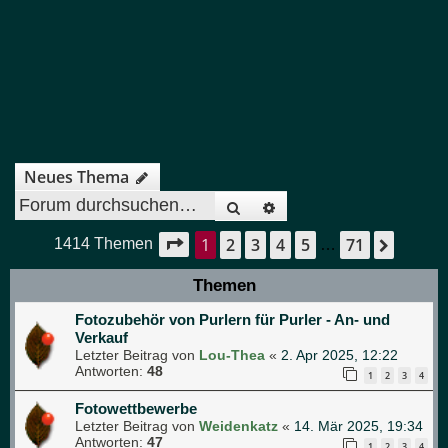
Neues Thema
Suche
Erweiterte Suche
1
2
3
4
5
71
Seite
1
von
71
Nächs
1414 Themen
…
Themen
Fotozubehör von Purlern für Purler - An- und
Verkauf
Letzter Beitrag von
Lou-Thea
«
2. Apr 2025, 12:22
Antworten:
48
1
2
3
4
Fotowettbewerbe
Letzter Beitrag von
Weidenkatz
«
14. Mär 2025, 19:34
Antworten:
47
1
2
3
4