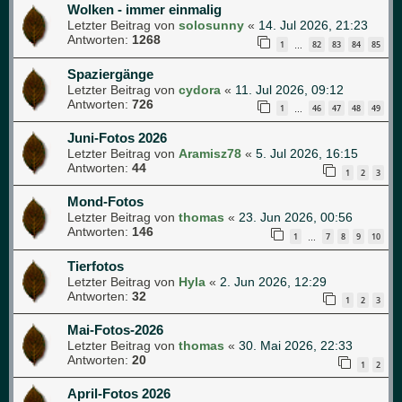
Wolken - immer einmalig
Letzter Beitrag von
solosunny
«
14. Jul 2026, 21:23
Antworten:
1268
1
82
83
84
85
…
Spaziergänge
Letzter Beitrag von
cydora
«
11. Jul 2026, 09:12
Antworten:
726
1
46
47
48
49
…
Juni-Fotos 2026
Letzter Beitrag von
Aramisz78
«
5. Jul 2026, 16:15
Antworten:
44
1
2
3
Mond-Fotos
Letzter Beitrag von
thomas
«
23. Jun 2026, 00:56
Antworten:
146
1
7
8
9
10
…
Tierfotos
Letzter Beitrag von
Hyla
«
2. Jun 2026, 12:29
Antworten:
32
1
2
3
Mai-Fotos-2026
Letzter Beitrag von
thomas
«
30. Mai 2026, 22:33
Antworten:
20
1
2
April-Fotos 2026