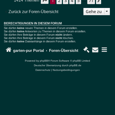
1
2
3
4
5
71
Seite
1
von
71
Nächs
1414 Themen
…
Gehe zu
Zurück zur Foren-Übersicht
BERECHTIGUNGEN IN DIESEM FORUM
Sie dürfen
keine
neuen Themen in diesem Forum erstellen.
Sie dürfen
keine
Antworten zu Themen in diesem Forum erstellen.
Sie dürfen Ihre Beiträge in diesem Forum
nicht
ändern.
Sie dürfen Ihre Beiträge in diesem Forum
nicht
löschen.
Sie dürfen
keine
Dateianhänge in diesem Forum erstellen.
garten-pur Portal
Foren-Übersicht
Powered by
phpBB
® Forum Software © phpBB Limited
Deutsche Übersetzung durch
phpBB.de
Datenschutz
|
Nutzungsbedingungen