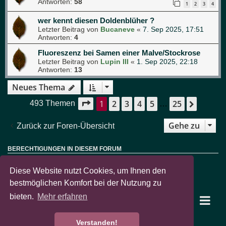
Antworten:
58
1
2
3
4
wer kennt diesen Doldenblüher ?
Letzter Beitrag von
Bucaneve
«
7. Sep 2025, 17:51
Antworten:
4
Fluoreszenz bei Samen einer Malve/Stockrose
Letzter Beitrag von
Lupin III
«
1. Sep 2025, 22:18
Antworten:
13
Neues Thema
1
2
3
4
5
25
Seite
1
von
25
Nächst
493 Themen
…
Gehe zu
Zurück zur Foren-Übersicht
BERECHTIGUNGEN IN DIESEM FORUM
Sie dürfen
keine
neuen Themen in diesem Forum erstellen.
Sie dürfen
keine
Antworten zu Themen in diesem Forum erstellen.
Diese Website nutzt Cookies, um Ihnen den
Sie dürfen Ihre Beiträge in diesem Forum
nicht
ändern.
Sie dürfen Ihre Beiträge in diesem Forum
nicht
löschen.
bestmöglichen Komfort bei der Nutzung zu
Sie dürfen
keine
Dateianhänge in diesem Forum erstellen.
bieten.
Mehr erfahren
garten-pur Portal
Foren-Übersicht
Verstanden!
Powered by
phpBB
® Forum Software © phpBB Limited