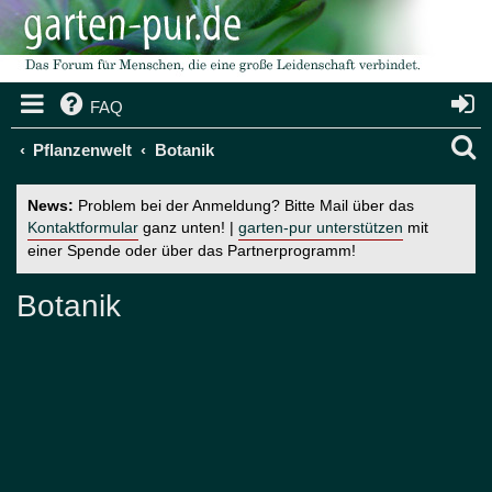
FAQ
S
Pflanzenwelt
Botanik
u
News:
Problem bei der Anmeldung? Bitte Mail über das
c
Kontaktformular
ganz unten! |
garten-pur unterstützen
mit
einer Spende oder über das Partnerprogramm!
h
e
Botanik