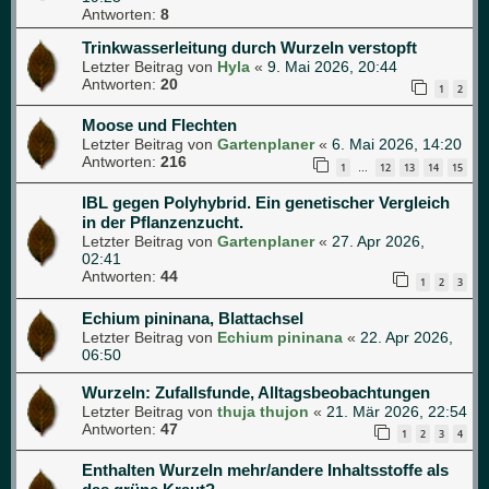
Antworten:
8
Trinkwasserleitung durch Wurzeln verstopft
Letzter Beitrag von
Hyla
«
9. Mai 2026, 20:44
Antworten:
20
1
2
Moose und Flechten
Letzter Beitrag von
Gartenplaner
«
6. Mai 2026, 14:20
Antworten:
216
1
12
13
14
15
…
IBL gegen Polyhybrid. Ein genetischer Vergleich
in der Pflanzenzucht.
Letzter Beitrag von
Gartenplaner
«
27. Apr 2026,
02:41
Antworten:
44
1
2
3
Echium pininana, Blattachsel
Letzter Beitrag von
Echium pininana
«
22. Apr 2026,
06:50
Wurzeln: Zufallsfunde, Alltagsbeobachtungen
Letzter Beitrag von
thuja thujon
«
21. Mär 2026, 22:54
Antworten:
47
1
2
3
4
Enthalten Wurzeln mehr/andere Inhaltsstoffe als