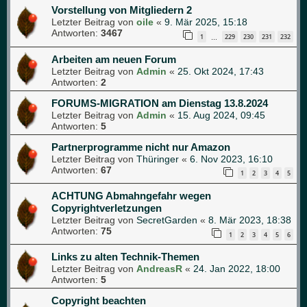
Vorstellung von Mitgliedern 2
Letzter Beitrag von
oile
«
9. Mär 2025, 15:18
Antworten:
3467
1
229
230
231
232
…
Arbeiten am neuen Forum
Letzter Beitrag von
Admin
«
25. Okt 2024, 17:43
Antworten:
2
FORUMS-MIGRATION am Dienstag 13.8.2024
Letzter Beitrag von
Admin
«
15. Aug 2024, 09:45
Antworten:
5
Partnerprogramme nicht nur Amazon
Letzter Beitrag von
Thüringer
«
6. Nov 2023, 16:10
Antworten:
67
1
2
3
4
5
ACHTUNG Abmahngefahr wegen
Copyrightverletzungen
Letzter Beitrag von
SecretGarden
«
8. Mär 2023, 18:38
Antworten:
75
1
2
3
4
5
6
Links zu alten Technik-Themen
Letzter Beitrag von
AndreasR
«
24. Jan 2022, 18:00
Antworten:
5
Copyright beachten