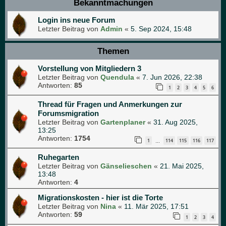
Bekanntmachungen
Login ins neue Forum
Letzter Beitrag von
Admin
«
5. Sep 2024, 15:48
Themen
Vorstellung von Mitgliedern 3
Letzter Beitrag von
Quendula
«
7. Jun 2026, 22:38
Antworten:
85
1
2
3
4
5
6
Thread für Fragen und Anmerkungen zur
Forumsmigration
Letzter Beitrag von
Gartenplaner
«
31. Aug 2025,
13:25
Antworten:
1754
1
114
115
116
117
…
Ruhegarten
Letzter Beitrag von
Gänselieschen
«
21. Mai 2025,
13:48
Antworten:
4
Migrationskosten - hier ist die Torte
Letzter Beitrag von
Nina
«
11. Mär 2025, 17:51
Antworten:
59
1
2
3
4