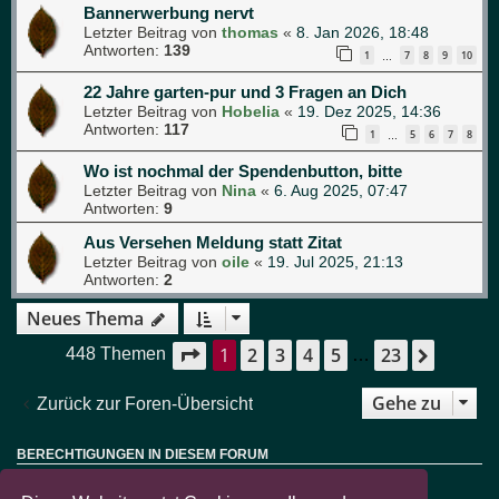
Bannerwerbung nervt
Letzter Beitrag von
thomas
«
8. Jan 2026, 18:48
Antworten:
139
1
7
8
9
10
…
22 Jahre garten-pur und 3 Fragen an Dich
Letzter Beitrag von
Hobelia
«
19. Dez 2025, 14:36
Antworten:
117
1
5
6
7
8
…
Wo ist nochmal der Spendenbutton, bitte
Letzter Beitrag von
Nina
«
6. Aug 2025, 07:47
Antworten:
9
Aus Versehen Meldung statt Zitat
Letzter Beitrag von
oile
«
19. Jul 2025, 21:13
Antworten:
2
Neues Thema
1
2
3
4
5
23
Seite
1
von
23
Nächst
448 Themen
…
Gehe zu
Zurück zur Foren-Übersicht
BERECHTIGUNGEN IN DIESEM FORUM
Sie dürfen
keine
neuen Themen in diesem Forum erstellen.
Sie dürfen
keine
Antworten zu Themen in diesem Forum erstellen.