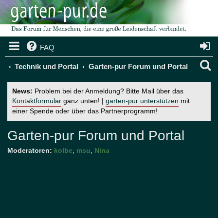
FAQ
S
Technik und Portal
Garten-pur Forum und Portal
u
News:
Problem bei der Anmeldung? Bitte Mail über das
c
Kontaktformular
ganz unten! |
garten-pur unterstützen
mit
einer Spende oder über das Partnerprogramm!
h
e
Garten-pur Forum und Portal
Moderatoren:
kolbe
,
msu
,
Nina