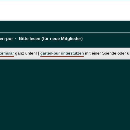
en-pur
Bitte lesen (für neue Mitglieder)
formular
ganz unten! |
garten-pur unterstützen
mit einer Spende oder 