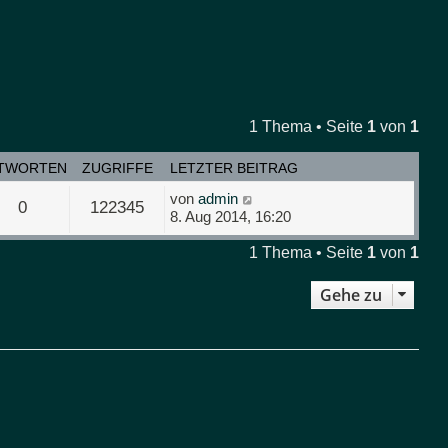
1 Thema • Seite
1
von
1
TWORTEN
ZUGRIFFE
LETZTER BEITRAG
von
admin
0
122345
8. Aug 2014, 16:20
1 Thema • Seite
1
von
1
Gehe zu