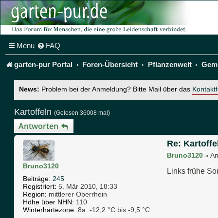
Menu
FAQ
garten-pur Portal
Foren-Übersicht
Pflanzenwelt
Gem
News:
Problem bei der Anmeldung? Bitte Mail über das
Kontakt
Kartoffeln
(Gelesen 36008 mal)
Antworten
Re: Kartoffe
Bruno3120
»
An
Bruno3120
Links frühe So
Beiträge:
245
Registriert:
5. Mär 2010, 18:33
Region:
mittlerer Oberrhein
Höhe über NHN:
110
Winterhärtezone:
8a: -12,2 °C bis -9,5 °C