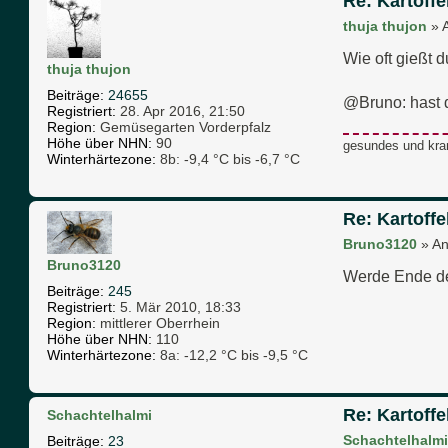
Re: Kartoffe
thuja thujon
»
Wie oft gießt 
thuja thujon
Beiträge:
24655
@Bruno: hast d
Registriert:
28. Apr 2016, 21:50
Region:
Gemüsegarten Vorderpfalz
Höhe über NHN:
90
gesundes und kra
Winterhärtezone:
8b: -9,4 °C bis -6,7 °C
Re: Kartoffe
Bruno3120
»
An
Bruno3120
Werde Ende de
Beiträge:
245
Registriert:
5. Mär 2010, 18:33
Region:
mittlerer Oberrhein
Höhe über NHN:
110
Winterhärtezone:
8a: -12,2 °C bis -9,5 °C
Re: Kartoffe
Schachtelhalmi
Schachtelhalmi
Beiträge:
23