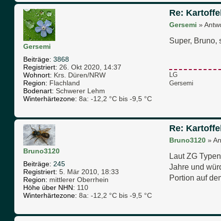
Re: Kartoffe
Gersemi
»
Antw
Super, Bruno, s
Gersemi
Beiträge:
3868
Registriert:
26. Okt 2020, 14:37
Wohnort:
Krs. Düren/NRW
LG
Region:
Flachland
Gersemi
Bodenart:
Schwerer Lehm
Winterhärtezone:
8a: -12,2 °C bis -9,5 °C
Re: Kartoffe
Bruno3120
»
An
Bruno3120
Laut ZG Typens
Beiträge:
245
Jahre und würd
Registriert:
5. Mär 2010, 18:33
Portion auf dem
Region:
mittlerer Oberrhein
Höhe über NHN:
110
Winterhärtezone:
8a: -12,2 °C bis -9,5 °C