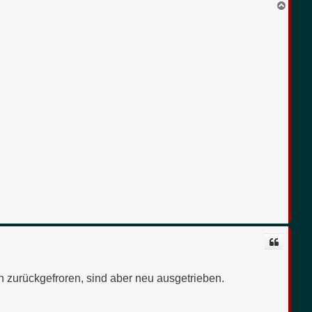
N
a
c
h
o
b
e
n
n zurückgefroren, sind aber neu ausgetrieben.