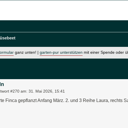
üsebeet
formular
ganz unten! |
garten-pur unterstützen
mit einer Spende oder 
ln
twort #270 am:
31. Mai 2026, 15:41
rte Finca gepflanzt Anfang März. 2. und 3 Reihe Laura, rechts S