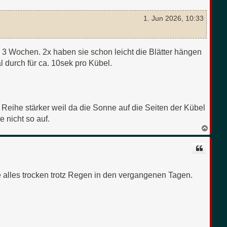
b
e
n
1. Jun 2026, 10:33
n 3 Wochen. 2x haben sie schon leicht die Blätter hängen
durch für ca. 10sek pro Kübel.
 Reihe stärker weil da die Sonne auf die Seiten der Kübel
e nicht so auf.
N
a
c
h
o
b
e
e alles trocken trotz Regen in den vergangenen Tagen.
n