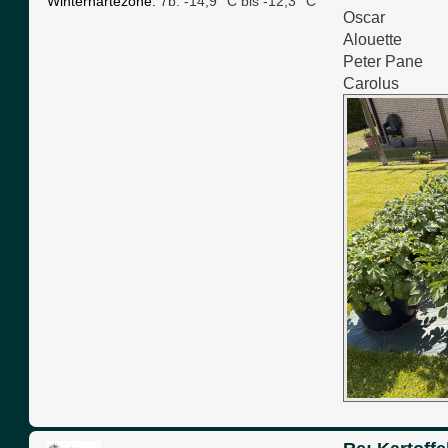
Winterhärtezone:
7b: -14,9 °C bis -12,3 °C
Oscar
Alouette
Peter Pane
Carolus