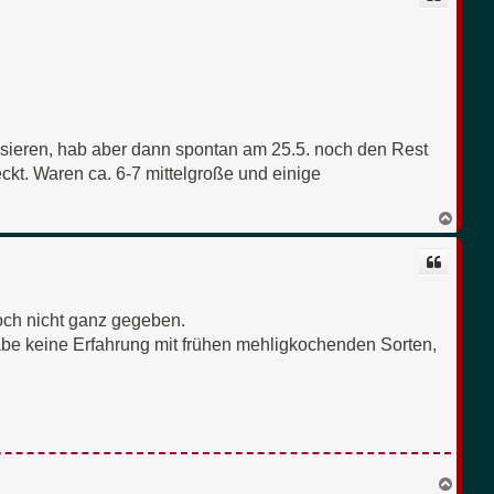
o
b
e
n
usieren, hab aber dann spontan am 25.5. noch den Rest
eckt. Waren ca. 6-7 mittelgroße und einige
N
a
c
h
o
b
e
noch nicht ganz gegeben.
n
abe keine Erfahrung mit frühen mehligkochenden Sorten,
N