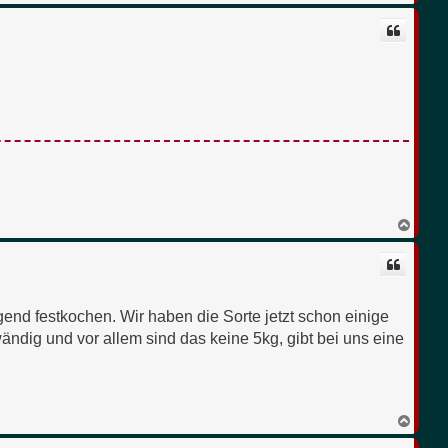
a
c
h
o
b
e
n
N
a
c
h
o
b
e
end festkochen. Wir haben die Sorte jetzt schon einige
n
wändig und vor allem sind das keine 5kg, gibt bei uns eine
N
a
c