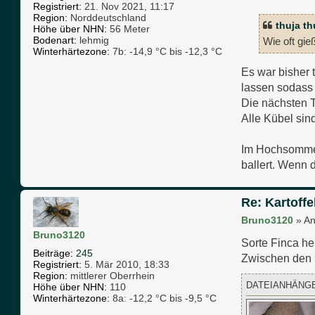
Registriert:
21. Nov 2021, 11:17
Region:
Norddeutschland
thuja th
Höhe über NHN:
56 Meter
Bodenart:
lehmig
Wie oft gie
Winterhärtezone:
7b: -14,9 °C bis -12,3 °C
Es war bisher 
lassen sodass
Die nächsten 
Alle Kübel sin
Im Hochsommer 
ballert. Wenn d
Re: Kartoffe
Bruno3120
»
An
Bruno3120
Sorte Finca he
Beiträge:
245
Zwischen den D
Registriert:
5. Mär 2010, 18:33
Region:
mittlerer Oberrhein
DATEIANHÄNG
Höhe über NHN:
110
Winterhärtezone:
8a: -12,2 °C bis -9,5 °C