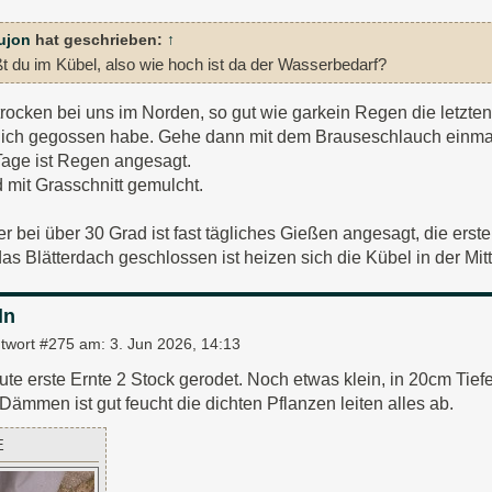
ujon
hat geschrieben:
↑
ßt du im Kübel, also wie hoch ist da der Wasserbedarf?
trocken bei uns im Norden, so gut wie garkein Regen die letzte
 ich gegossen habe. Gehe dann mit dem Brauseschlauch einmal 
Tage ist Regen angesagt.
d mit Grasschnitt gemulcht.
bei über 30 Grad ist fast tägliches Gießen angesagt, die erste
as Blätterdach geschlossen ist heizen sich die Kübel in der Mitt
ln
twort #275 am:
3. Jun 2026, 14:13
ute erste Ernte 2 Stock gerodet. Noch etwas klein, in 20cm Tief
ämmen ist gut feucht die dichten Pflanzen leiten alles ab.
E