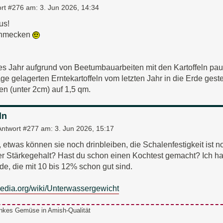
rt #276 am:
3. Jun 2026, 14:34
us!
schmecken
ses Jahr aufgrund von Beetumbauarbeiten mit den Kartoffeln pa
age gelagerten Erntekartoffeln vom letzten Jahr in die Erde gest
en (unter 2cm) auf 1,5 qm.
ln
Antwort #277 am:
3. Jun 2026, 15:17
 etwas können sie noch drinbleiben, die Schalenfestigkeit ist 
er Stärkegehalt? Hast du schon einen Kochtest gemacht? Ich h
de, die mit 10 bis 12% schon gut sind.
ipedia.org/wiki/Unterwassergewicht
nkes Gemüse in Amish-Qualität