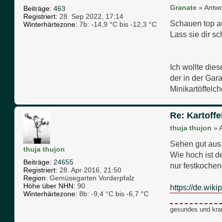
Granate
»
Antwo
Beiträge:
463
Registriert:
28. Sep 2022, 17:14
Schauen top a
Winterhärtezone:
7b: -14,9 °C bis -12,3 °C
Lass sie dir 
Ich wollte die
der in der Gar
Minikartöffelch
Re: Kartoffe
thuja thujon
»
Sehen gut aus,
thuja thujon
Wie hoch ist d
Beiträge:
24655
nur festkochen
Registriert:
28. Apr 2016, 21:50
Region:
Gemüsegarten Vorderpfalz
Höhe über NHN:
90
https://de.wik
Winterhärtezone:
8b: -9,4 °C bis -6,7 °C
gesundes und kra