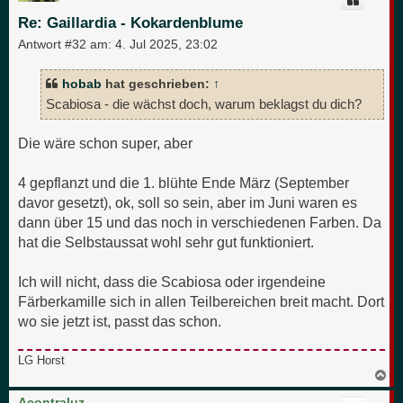
b
e
Re: Gaillardia - Kokardenblume
n
Antwort #32 am:
4. Jul 2025, 23:02
hobab
hat geschrieben:
↑
Scabiosa - die wächst doch, warum beklagst du dich?
Die wäre schon super, aber
4 gepflanzt und die 1. blühte Ende März (September
davor gesetzt), ok, soll so sein, aber im Juni waren es
dann über 15 und das noch in verschiedenen Farben. Da
hat die Selbstaussat wohl sehr gut funktioniert.
Ich will nicht, dass die Scabiosa oder irgendeine
Färberkamille sich in allen Teilbereichen breit macht. Dort
wo sie jetzt ist, passt das schon.
LG Horst
N
a
c
Acontraluz