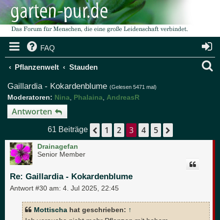
FAQ
S
Pflanzenwelt
Stauden
u
Gaillardia - Kokardenblume
(Gelesen 5471 mal)
Moderatoren:
Nina
,
Phalaina
,
AndreasR
c
Antworten
h
1
2
3
4
5
Vorherige
Nächste
61 Beiträge
e
Drainagefan
Senior Member
Re: Gaillardia - Kokardenblume
Antwort #30 am:
4. Jul 2025, 22:45
Mottischa
hat geschrieben:
↑