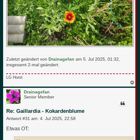
Zuletzt geändert von
Drainagefan
am 5. Jul 2025, 01:32,
insgesamt 2-mal geändert.
LG Horst
N
a
c
Drainagefan
h
Senior Member
o
b
e
Re: Gaillardia - Kokardenblume
n
Antwort #31 am:
4. Jul 2025, 22:58
Etwas OT: