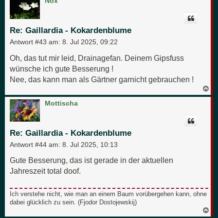
Nox
h
o
b
e
Re: Gaillardia - Kokardenblume
n
Antwort #43 am:
8. Jul 2025, 09:22
Oh, das tut mir leid, Drainagefan. Deinem Gipsfuss
wünsche ich gute Besserung !
Nee, das kann man als Gärtner garnicht gebrauchen !
N
a
c
Mottischa
h
o
b
e
Re: Gaillardia - Kokardenblume
n
Antwort #44 am:
8. Jul 2025, 10:13
Gute Besserung, das ist gerade in der aktuellen
Jahreszeit total doof.
Ich verstehe nicht, wie man an einem Baum vorübergehen kann, ohne
dabei glücklich zu sein. (Fjodor Dostojewskij)
N
a