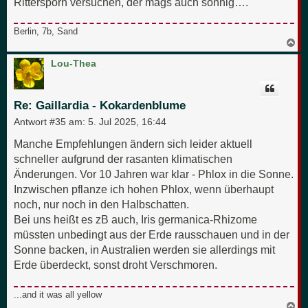
Rittersporn versuchen, der mags auch sonnig….
Berlin, 7b, Sand
N
a
c
Lou-Thea
h
o
b
e
Re: Gaillardia - Kokardenblume
n
Antwort #35 am:
5. Jul 2025, 16:44
Manche Empfehlungen ändern sich leider aktuell
schneller aufgrund der rasanten klimatischen
Änderungen. Vor 10 Jahren war klar - Phlox in die Sonne.
Inzwischen pflanze ich hohen Phlox, wenn überhaupt
noch, nur noch in den Halbschatten.
Bei uns heißt es zB auch, Iris germanica-Rhizome
müssten unbedingt aus der Erde rausschauen und in der
Sonne backen, in Australien werden sie allerdings mit
Erde überdeckt, sonst droht Verschmoren.
...and it was all yellow
N