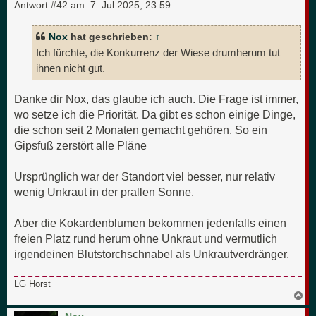
Antwort #42 am:
7. Jul 2025, 23:59
Nox
hat geschrieben:
↑
Ich fürchte, die Konkurrenz der Wiese drumherum tut
ihnen nicht gut.
Danke dir Nox, das glaube ich auch. Die Frage ist immer,
wo setze ich die Priorität. Da gibt es schon einige Dinge,
die schon seit 2 Monaten gemacht gehören. So ein
Gipsfuß zerstört alle Pläne
Ursprünglich war der Standort viel besser, nur relativ
wenig Unkraut in der prallen Sonne.
Aber die Kokardenblumen bekommen jedenfalls einen
freien Platz rund herum ohne Unkraut und vermutlich
irgendeinen Blutstorchschnabel als Unkrautverdränger.
LG Horst
N
a
c