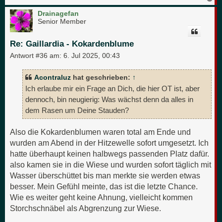
a
c
Drainagefan
h
Senior Member
o
b
e
Re: Gaillardia - Kokardenblume
n
Antwort #36 am:
6. Jul 2025, 00:43
Acontraluz
hat geschrieben:
↑
Ich erlaube mir ein Frage an Dich, die hier OT ist, aber
dennoch, bin neugierig: Was wächst denn da alles in
dem Rasen um Deine Stauden?
Also die Kokardenblumen waren total am Ende und
wurden am Abend in der Hitzewelle sofort umgesetzt. Ich
hatte überhaupt keinen halbwegs passenden Platz dafür.
also kamen sie in die Wiese und wurden sofort täglich mit
Wasser überschüttet bis man merkte sie werden etwas
besser. Mein Gefühl meinte, das ist die letzte Chance.
Wie es weiter geht keine Ahnung, vielleicht kommen
Storchschnäbel als Abgrenzung zur Wiese.