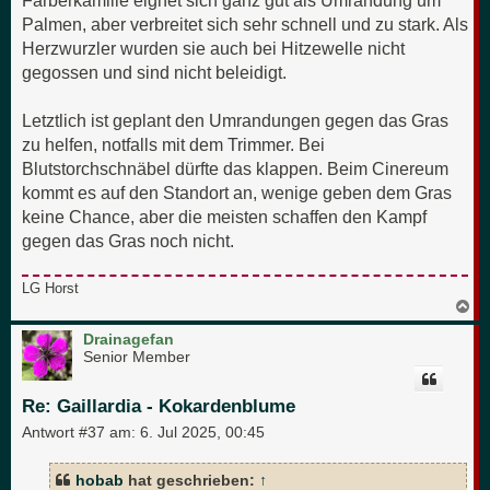
Färberkamille eignet sich ganz gut als Umrandung um
Palmen, aber verbreitet sich sehr schnell und zu stark. Als
Herzwurzler wurden sie auch bei Hitzewelle nicht
gegossen und sind nicht beleidigt.
Letztlich ist geplant den Umrandungen gegen das Gras
zu helfen, notfalls mit dem Trimmer. Bei
Blutstorchschnäbel dürfte das klappen. Beim Cinereum
kommt es auf den Standort an, wenige geben dem Gras
keine Chance, aber die meisten schaffen den Kampf
gegen das Gras noch nicht.
LG Horst
N
a
c
Drainagefan
h
Senior Member
o
b
e
Re: Gaillardia - Kokardenblume
n
Antwort #37 am:
6. Jul 2025, 00:45
hobab
hat geschrieben:
↑