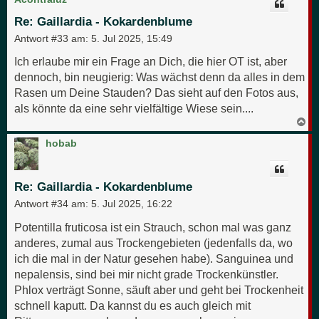
h
o
Re: Gaillardia - Kokardenblume
b
e
Antwort #33 am:
5. Jul 2025, 15:49
n
Ich erlaube mir ein Frage an Dich, die hier OT ist, aber
dennoch, bin neugierig: Was wächst denn da alles in dem
Rasen um Deine Stauden? Das sieht auf den Fotos aus,
als könnte da eine sehr vielfältige Wiese sein....
N
a
c
hobab
h
o
b
e
Re: Gaillardia - Kokardenblume
n
Antwort #34 am:
5. Jul 2025, 16:22
Potentilla fruticosa ist ein Strauch, schon mal was ganz
anderes, zumal aus Trockengebieten (jedenfalls da, wo
ich die mal in der Natur gesehen habe). Sanguinea und
nepalensis, sind bei mir nicht grade Trockenkünstler.
Phlox verträgt Sonne, säuft aber und geht bei Trockenheit
schnell kaputt. Da kannst du es auch gleich mit