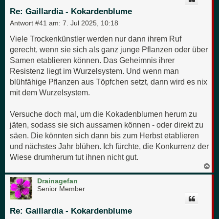
b
e
Re: Gaillardia - Kokardenblume
n
Antwort #41 am:
7. Jul 2025, 10:18
Viele Trockenkünstler werden nur dann ihrem Ruf
gerecht, wenn sie sich als ganz junge Pflanzen oder über
Samen etablieren können. Das Geheimnis ihrer
Resistenz liegt im Wurzelsystem. Und wenn man
blühfähige Pflanzen aus Töpfchen setzt, dann wird es nix
mit dem Wurzelsystem.
Versuche doch mal, um die Kokadenblumen herum zu
jäten, sodass sie sich aussamen können - oder direkt zu
säen. Die könnten sich dann bis zum Herbst etablieren
und nächstes Jahr blühen. Ich fürchte, die Konkurrenz der
Wiese drumherum tut ihnen nicht gut.
N
a
c
Drainagefan
h
Senior Member
o
b
e
Re: Gaillardia - Kokardenblume
n