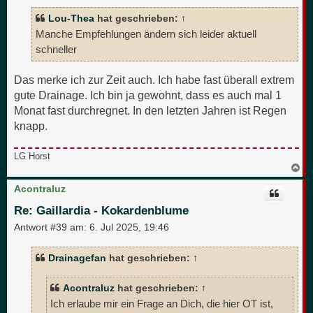
Lou-Thea
hat geschrieben:
↑
Manche Empfehlungen ändern sich leider aktuell
schneller
Das merke ich zur Zeit auch. Ich habe fast überall extrem
gute Drainage. Ich bin ja gewohnt, dass es auch mal 1
Monat fast durchregnet. In den letzten Jahren ist Regen
knapp.
LG Horst
N
a
c
Acontraluz
h
o
Re: Gaillardia - Kokardenblume
b
e
Antwort #39 am:
6. Jul 2025, 19:46
n
Drainagefan
hat geschrieben:
↑
Acontraluz
hat geschrieben:
↑
Ich erlaube mir ein Frage an Dich, die hier OT ist,