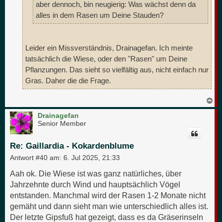
aber dennoch, bin neugierig: Was wächst denn da
alles in dem Rasen um Deine Stauden?
Leider ein Missverständnis, Drainagefan. Ich meinte
tatsächlich die Wiese, oder den "Rasen" um Deine
Pflanzungen. Das sieht so vielfältig aus, nicht einfach nur
Gras. Daher die die Frage.
N
a
c
Drainagefan
h
Senior Member
o
b
e
Re: Gaillardia - Kokardenblume
n
Antwort #40 am:
6. Jul 2025, 21:33
Aah ok. Die Wiese ist was ganz natürliches, über
Jahrzehnte durch Wind und hauptsächlich Vögel
entstanden. Manchmal wird der Rasen 1-2 Monate nicht
gemäht und dann sieht man wie unterschiedlich alles ist.
Der letzte Gipsfuß hat gezeigt, dass es da Gräserinseln