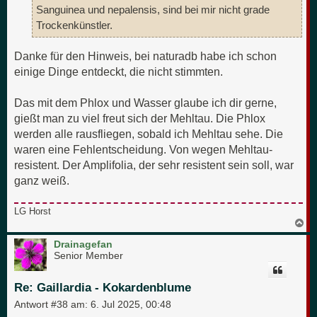
Sanguinea und nepalensis, sind bei mir nicht grade
Trockenkünstler.
Danke für den Hinweis, bei naturadb habe ich schon
einige Dinge entdeckt, die nicht stimmten.
Das mit dem Phlox und Wasser glaube ich dir gerne,
gießt man zu viel freut sich der Mehltau. Die Phlox
werden alle rausfliegen, sobald ich Mehltau sehe. Die
waren eine Fehlentscheidung. Von wegen Mehltau-
resistent. Der Amplifolia, der sehr resistent sein soll, war
ganz weiß.
LG Horst
N
a
c
Drainagefan
h
Senior Member
o
b
e
Re: Gaillardia - Kokardenblume
n
Antwort #38 am:
6. Jul 2025, 00:48