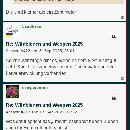
Die sind kleiner als ein Zentimeter
N
a
c
Sandkeks
h
o
b
e
Re: Wildbienen und Wespen 2025
n
Antwort #412 am:
8. Sep 2025, 23:01
Solche Winzlinge gibt es, wenn es dem Nest nicht gut
geht. Sprich, es war etwas wenig Futter während der
Larvalentwicklung vorhanden.
N
a
c
sempervirens
h
o
b
e
Re: Wildbienen und Wespen 2025
n
Antwort #413 am:
13. Sep 2025, 16:22
Was dafür spricht das „Trachtfliessband“ neben Bienen
auch für Hummeln relevant ist.