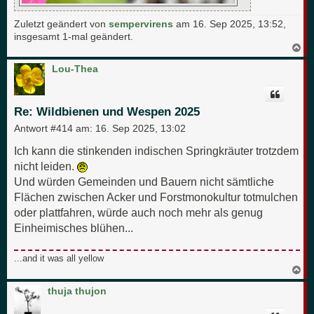
Zuletzt geändert von
sempervirens
am 16. Sep 2025, 13:52,
insgesamt 1-mal geändert.
N
a
c
Lou-Thea
h
o
b
e
Re: Wildbienen und Wespen 2025
n
Antwort #414 am:
16. Sep 2025, 13:02
Ich kann die stinkenden indischen Springkräuter trotzdem
nicht leiden.
Und würden Gemeinden und Bauern nicht sämtliche
Flächen zwischen Acker und Forstmonokultur totmulchen
oder plattfahren, würde auch noch mehr als genug
Einheimisches blühen...
...and it was all yellow
N
a
c
thuja thujon
h
o