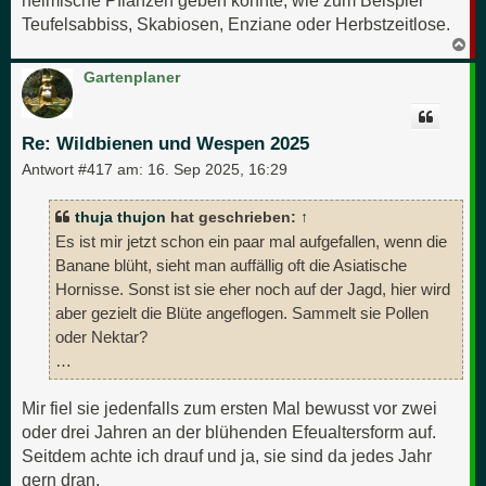
Teufelsabbiss, Skabiosen, Enziane oder Herbstzeitlose.
N
a
c
Gartenplaner
h
o
b
e
Re: Wildbienen und Wespen 2025
n
Antwort #417 am:
16. Sep 2025, 16:29
thuja thujon
hat geschrieben:
↑
Es ist mir jetzt schon ein paar mal aufgefallen, wenn die
Banane blüht, sieht man auffällig oft die Asiatische
Hornisse. Sonst ist sie eher noch auf der Jagd, hier wird
aber gezielt die Blüte angeflogen. Sammelt sie Pollen
oder Nektar?
…
Mir fiel sie jedenfalls zum ersten Mal bewusst vor zwei
oder drei Jahren an der blühenden Efeualtersform auf.
Seitdem achte ich drauf und ja, sie sind da jedes Jahr
gern dran.