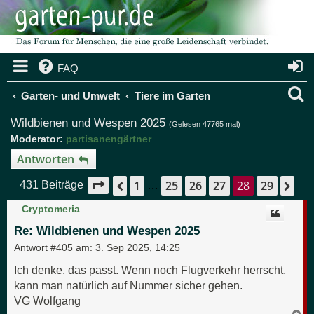
FAQ
S
Garten- und Umwelt
Tiere im Garten
u
Wildbienen und Wespen 2025
(Gelesen 47765 mal)
Moderator:
partisanengärtner
c
Antworten
h
1
25
26
27
28
29
Seite
28
von
29
Vorherige
Nä
431 Beiträge
…
e
Cryptomeria
Re: Wildbienen und Wespen 2025
Antwort #405 am:
3. Sep 2025, 14:25
Ich denke, das passt. Wenn noch Flugverkehr herrscht,
kann man natürlich auf Nummer sicher gehen.
VG Wolfgang
N