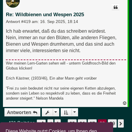
o
b
e
Re: Wildbienen und Wespen 2025
n
Antwort #419 am:
16. Sep 2025, 18:14
Ich hab erwartet, daß du das schreiben würdest.
Nein, immer an nur den Blüten, alle anderen Fliegen,
Bienen und Wespen drumherum, und das sind auch
immer viele, interessierten sie nicht.
Wer meinen Lern-Garten sehen will - unterm Goldfrosch-Bild den
Globus klicken!
Erich Kästner, (1933/46), Ein alter Mann geht vorüber
“Frei zu sein bedeutet nicht nur seine eigenen Ketten abzulegen,
sondern sein Leben so respektvoll zu leben, dass es die Freiheit
anderer steigert.“ Nelson Mandela
N
a
Antworten
c
h
o
1
25
26
27
28
29
Seite
28
von
29
Vorherige
Nä
431 Beiträge
…
b
e
Diese Website nutzt Cookies, um Ihnen den
n