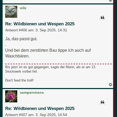
a
c
oile
h
o
b
e
Re: Wildbienen und Wespen 2025
n
Antwort #406 am:
3. Sep 2025, 14:31
Ja, das passt gut.
.
Und bei dem zerstörten Bau tippe ich auch auf
Waschbären.
Bis jetzt ist es gut gegangen, sagte der Mann, als er am 13.
Stockwerk vorbei fiel.
Don't feed the troll!
N
a
c
sempervirens
h
o
b
e
Re: Wildbienen und Wespen 2025
n
Antwort #407 am:
3. Sep 2025, 14:54