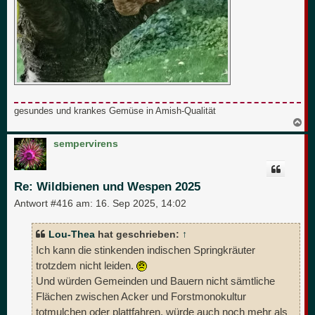
gesundes und krankes Gemüse in Amish-Qualität
N
a
c
sempervirens
h
o
b
e
Re: Wildbienen und Wespen 2025
n
Antwort #416 am:
16. Sep 2025, 14:02
Lou-Thea
hat geschrieben:
↑
Ich kann die stinkenden indischen Springkräuter
trotzdem nicht leiden.
Und würden Gemeinden und Bauern nicht sämtliche
Flächen zwischen Acker und Forstmonokultur
totmulchen oder plattfahren, würde auch noch mehr als