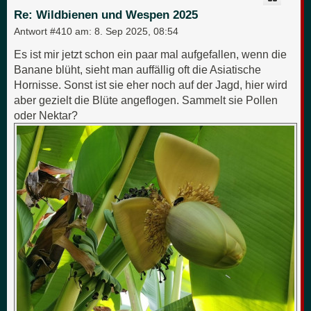
e
Re: Wildbienen und Wespen 2025
n
Antwort #410 am:
8. Sep 2025, 08:54
Es ist mir jetzt schon ein paar mal aufgefallen, wenn die
Banane blüht, sieht man auffällig oft die Asiatische
Hornisse. Sonst ist sie eher noch auf der Jagd, hier wird
aber gezielt die Blüte angeflogen. Sammelt sie Pollen
oder Nektar?