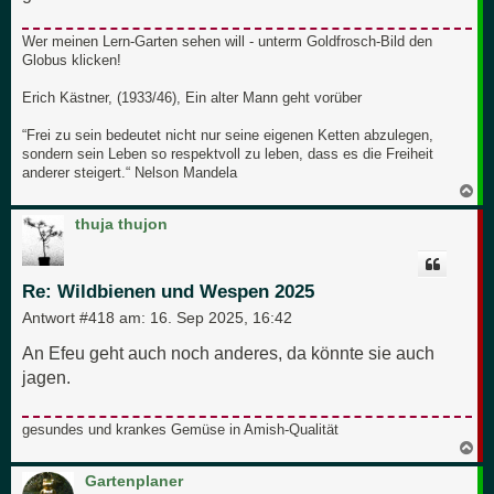
Wer meinen Lern-Garten sehen will - unterm Goldfrosch-Bild den
Globus klicken!
Erich Kästner, (1933/46), Ein alter Mann geht vorüber
“Frei zu sein bedeutet nicht nur seine eigenen Ketten abzulegen,
sondern sein Leben so respektvoll zu leben, dass es die Freiheit
anderer steigert.“ Nelson Mandela
N
a
c
thuja thujon
h
o
b
e
Re: Wildbienen und Wespen 2025
n
Antwort #418 am:
16. Sep 2025, 16:42
An Efeu geht auch noch anderes, da könnte sie auch
jagen.
gesundes und krankes Gemüse in Amish-Qualität
N
a
c
Gartenplaner
h