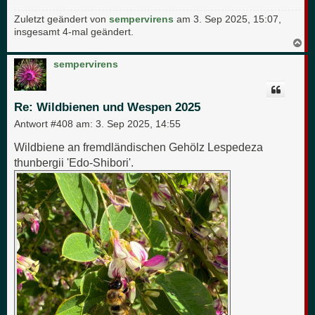
Zuletzt geändert von
sempervirens
am 3. Sep 2025, 15:07,
insgesamt 4-mal geändert.
N
a
c
sempervirens
h
o
b
e
Re: Wildbienen und Wespen 2025
n
Antwort #408 am:
3. Sep 2025, 14:55
Wildbiene an fremdländischen Gehölz Lespedeza
thunbergii 'Edo-Shibori'.