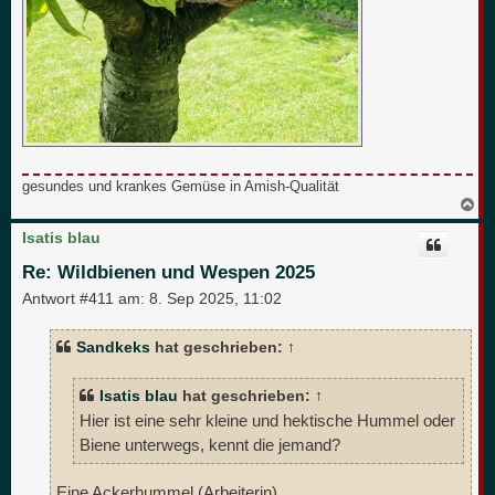
gesundes und krankes Gemüse in Amish-Qualität
N
a
c
Isatis blau
h
o
Re: Wildbienen und Wespen 2025
b
e
Antwort #411 am:
8. Sep 2025, 11:02
n
Sandkeks
hat geschrieben:
↑
Isatis blau
hat geschrieben:
↑
Hier ist eine sehr kleine und hektische Hummel oder
Biene unterwegs, kennt die jemand?
Eine Ackerhummel (Arbeiterin).