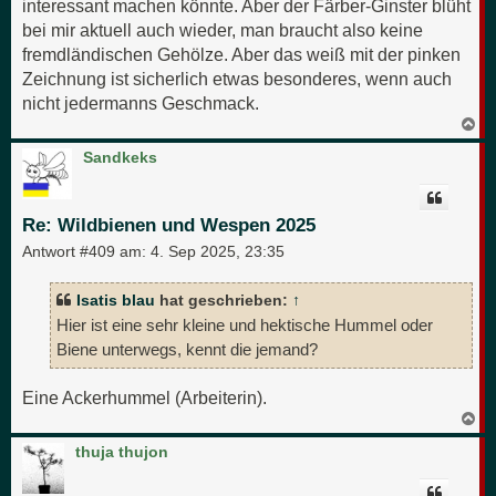
interessant machen könnte. Aber der Färber-Ginster blüht
bei mir aktuell auch wieder, man braucht also keine
fremdländischen Gehölze. Aber das weiß mit der pinken
Zeichnung ist sicherlich etwas besonderes, wenn auch
nicht jedermanns Geschmack.
N
a
c
Sandkeks
h
o
b
e
Re: Wildbienen und Wespen 2025
n
Antwort #409 am:
4. Sep 2025, 23:35
Isatis blau
hat geschrieben:
↑
Hier ist eine sehr kleine und hektische Hummel oder
Biene unterwegs, kennt die jemand?
Eine Ackerhummel (Arbeiterin).
N
a
c
thuja thujon
h
o
b