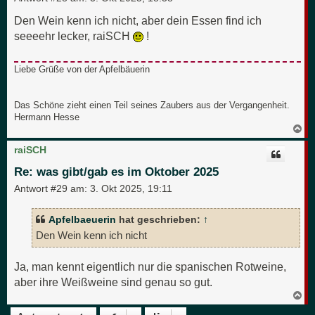
Den Wein kenn ich nicht, aber dein Essen find ich
seeeehr lecker, raiSCH
!
Liebe Grüße von der Apfelbäuerin
Das Schöne zieht einen Teil seines Zaubers aus der Vergangenheit.
Hermann Hesse
N
a
c
raiSCH
h
o
Re: was gibt/gab es im Oktober 2025
b
e
Antwort #29 am:
3. Okt 2025, 19:11
n
Apfelbaeuerin
hat geschrieben:
↑
Den Wein kenn ich nicht
Ja, man kennt eigentlich nur die spanischen Rotweine,
aber ihre Weißweine sind genau so gut.
N
a
c