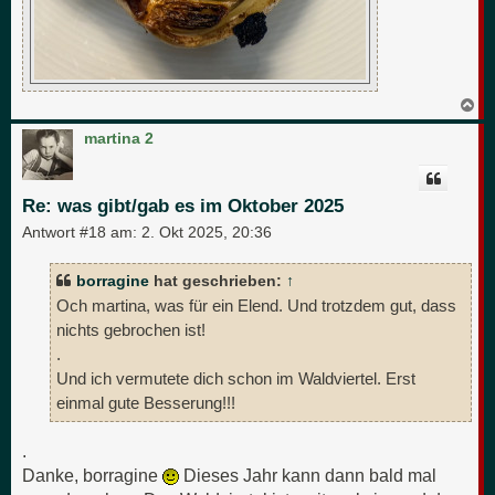
N
a
c
martina 2
h
o
b
e
Re: was gibt/gab es im Oktober 2025
n
Antwort #18 am:
2. Okt 2025, 20:36
borragine
hat geschrieben:
↑
Och martina, was für ein Elend. Und trotzdem gut, dass
nichts gebrochen ist!
.
Und ich vermutete dich schon im Waldviertel. Erst
einmal gute Besserung!!!
.
Danke, borragine
Dieses Jahr kann dann bald mal