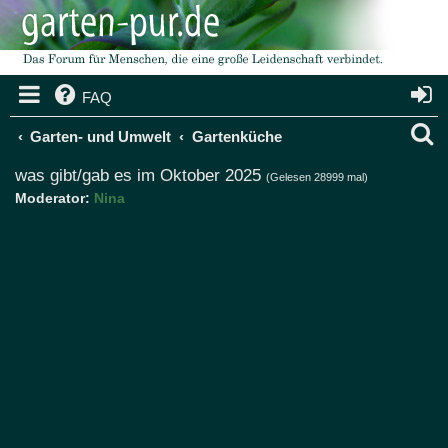
FAQ
S
Garten- und Umwelt
Gartenküche
u
was gibt/gab es im Oktober 2025
(Gelesen 28999 mal)
Moderator:
Nina
c
h
e