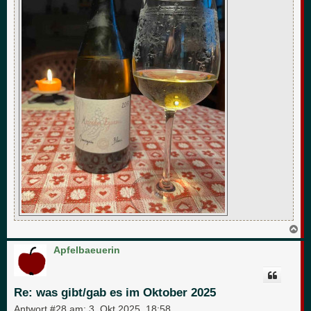
N
a
c
Apfelbaeuerin
h
o
b
e
Re: was gibt/gab es im Oktober 2025
n
Antwort #28 am:
3. Okt 2025, 18:58