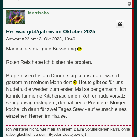
N
a
c
Mottischa
h
o
b
e
Re: was gibt/gab es im Oktober 2025
n
Antwort #22 am:
3. Okt 2025, 10:40
Martina, erstmal gute Besserung
Roten Reis habe ich bisher nie probiert.
Burgeressen fiel am Donnerstag ja aus, dafür war ich
gestern mit meinem Mann dort
Heute gibt es für uns
Nudeln, die werden zum ersten Mal selber gemacht. Ich
konnte für meine Kitchenaid einen Röhrennudelvorsatz
sehr günstig ersteigern, der hat heute Premiere. Morgen
koche ich dann für zwei Tages Stew - auf Wunsch eines
einzelnen Herren im Hause.
Ich verstehe nicht, wie man an einem Baum vorübergehen kann, ohne
dabei glücklich zu sein. (Fjodor Dostojewskij)