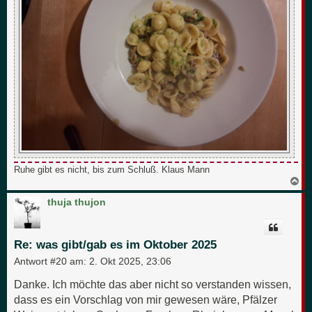
Ruhe gibt es nicht, bis zum Schluß. Klaus Mann
N
a
c
thuja thujon
h
o
b
e
Re: was gibt/gab es im Oktober 2025
n
Antwort #20 am:
2. Okt 2025, 23:06
Danke. Ich möchte das aber nicht so verstanden wissen,
dass es ein Vorschlag von mir gewesen wäre, Pfälzer