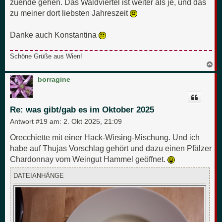
zuende gehen. Das Waldviertel ist weiter als je, und das
zu meiner dort liebsten Jahreszeit
Danke auch Konstantina
Schöne Grüße aus Wien!
N
a
c
borragine
h
o
b
e
Re: was gibt/gab es im Oktober 2025
n
Antwort #19 am:
2. Okt 2025, 21:09
Orecchiette mit einer Hack-Wirsing-Mischung. Und ich
habe auf Thujas Vorschlag gehört und dazu einen Pfälzer
Chardonnay vom Weingut Hammel geöffnet.
DATEIANHÄNGE