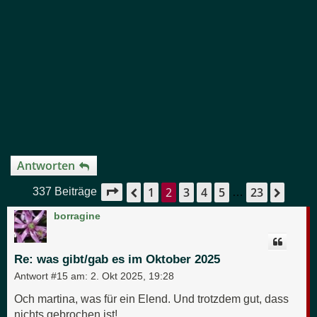
Antworten
1
2
3
4
5
23
Seite
2
von
23
Vorherige
Näch
337 Beiträge
…
borragine
Re: was gibt/gab es im Oktober 2025
Antwort #15 am:
2. Okt 2025, 19:28
Och martina, was für ein Elend. Und trotzdem gut, dass
nichts gebrochen ist!