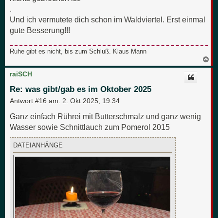
.
Und ich vermutete dich schon im Waldviertel. Erst einmal
gute Besserung!!!
Ruhe gibt es nicht, bis zum Schluß. Klaus Mann
N
a
c
raiSCH
h
o
Re: was gibt/gab es im Oktober 2025
b
e
Antwort #16 am:
2. Okt 2025, 19:34
n
Ganz einfach Rührei mit Butterschmalz und ganz wenig
Wasser sowie Schnittlauch zum Pomerol 2015
DATEIANHÄNGE