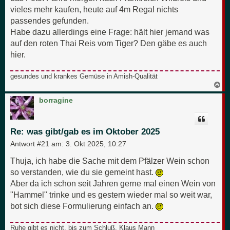
vieles mehr kaufen, heute auf 4m Regal nichts
passendes gefunden.
Habe dazu allerdings eine Frage: hält hier jemand was
auf den roten Thai Reis vom Tiger? Den gäbe es auch
hier.
gesundes und krankes Gemüse in Amish-Qualität
N
a
c
borragine
h
o
b
e
Re: was gibt/gab es im Oktober 2025
n
Antwort #21 am:
3. Okt 2025, 10:27
Thuja, ich habe die Sache mit dem Pfälzer Wein schon
so verstanden, wie du sie gemeint hast.
Aber da ich schon seit Jahren gerne mal einen Wein von
"Hammel" trinke und es gestern wieder mal so weit war,
bot sich diese Formulierung einfach an.
Ruhe gibt es nicht, bis zum Schluß. Klaus Mann