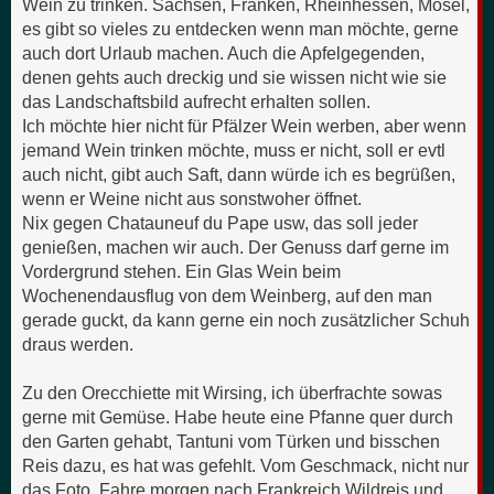
Wein zu trinken. Sachsen, Franken, Rheinhessen, Mosel,
es gibt so vieles zu entdecken wenn man möchte, gerne
auch dort Urlaub machen. Auch die Apfelgegenden,
denen gehts auch dreckig und sie wissen nicht wie sie
das Landschaftsbild aufrecht erhalten sollen.
Ich möchte hier nicht für Pfälzer Wein werben, aber wenn
jemand Wein trinken möchte, muss er nicht, soll er evtl
auch nicht, gibt auch Saft, dann würde ich es begrüßen,
wenn er Weine nicht aus sonstwoher öffnet.
Nix gegen Chatauneuf du Pape usw, das soll jeder
genießen, machen wir auch. Der Genuss darf gerne im
Vordergrund stehen. Ein Glas Wein beim
Wochenendausflug von dem Weinberg, auf den man
gerade guckt, da kann gerne ein noch zusätzlicher Schuh
draus werden.
Zu den Orecchiette mit Wirsing, ich überfrachte sowas
gerne mit Gemüse. Habe heute eine Pfanne quer durch
den Garten gehabt, Tantuni vom Türken und bisschen
Reis dazu, es hat was gefehlt. Vom Geschmack, nicht nur
das Foto. Fahre morgen nach Frankreich Wildreis und