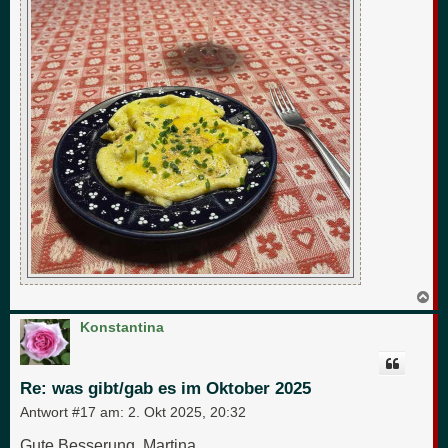
N
a
c
Konstantina
h
o
b
e
Re: was gibt/gab es im Oktober 2025
n
Antwort #17 am:
2. Okt 2025, 20:32
Gute Besserung, Martina.