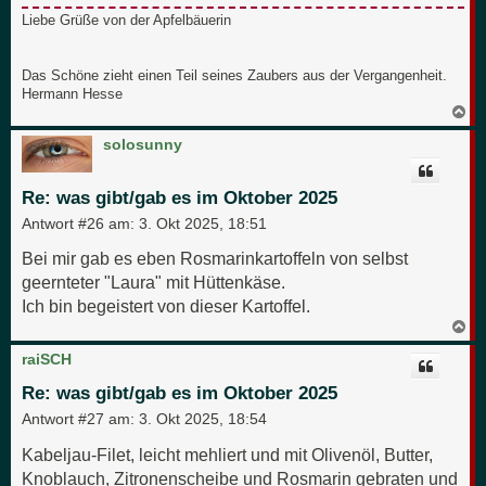
Liebe Grüße von der Apfelbäuerin
Das Schöne zieht einen Teil seines Zaubers aus der Vergangenheit.
Hermann Hesse
N
a
c
solosunny
h
o
b
Re: was gibt/gab es im Oktober 2025
e
n
Antwort #26 am:
3. Okt 2025, 18:51
Bei mir gab es eben Rosmarinkartoffeln von selbst
geernteter "Laura" mit Hüttenkäse.
Ich bin begeistert von dieser Kartoffel.
N
a
c
raiSCH
h
o
Re: was gibt/gab es im Oktober 2025
b
e
Antwort #27 am:
3. Okt 2025, 18:54
n
Kabeljau-Filet, leicht mehliert und mit Olivenöl, Butter,
Knoblauch, Zitronenscheibe und Rosmarin gebraten und