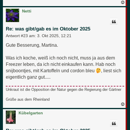
N
a
c
Netti
h
o
b
e
Re: was gibt/gab es im Oktober 2025
n
Antwort #23 am:
3. Okt 2025, 12:21
Gute Besserung, Martina.
Was ich koche, weiß ich noch nicht, muss ja aus dem
Freezer leben, da ich nicht einkaufen kann. Hab noch
snijboontjes, mit Kartoffeln und cordon bleu
, liest sich
eigentlich ganz gut.....
Unkraut ist die Opposition der Natur gegen die Regierung der Gärtner
Grüße aus dem Rheinland
N
a
c
Kübelgarten
h
o
b
e