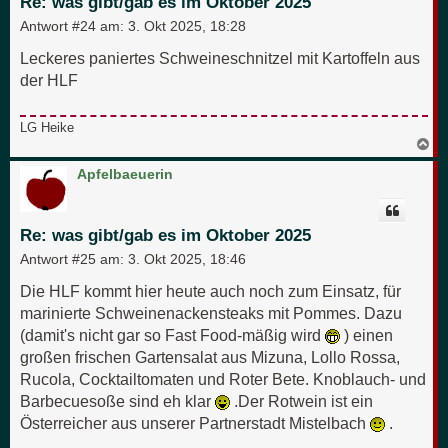
Re: was gibt/gab es im Oktober 2025
n
Antwort #24 am:
3. Okt 2025, 18:28
Leckeres paniertes Schweineschnitzel mit Kartoffeln aus
der HLF
LG Heike
N
a
c
Apfelbaeuerin
h
o
b
e
Re: was gibt/gab es im Oktober 2025
n
Antwort #25 am:
3. Okt 2025, 18:46
Die HLF kommt hier heute auch noch zum Einsatz, für
marinierte Schweinenackensteaks mit Pommes. Dazu
(damit's nicht gar so Fast Food-mäßig wird
) einen
großen frischen Gartensalat aus Mizuna, Lollo Rossa,
Rucola, Cocktailtomaten und Roter Bete. Knoblauch- und
Barbecuesoße sind eh klar
.Der Rotwein ist ein
Österreicher aus unserer Partnerstadt Mistelbach
.