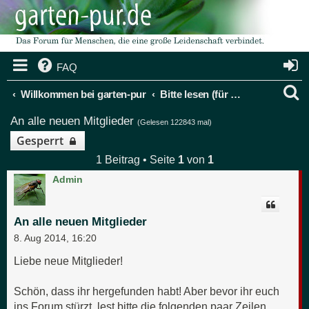
FAQ
S
Willkommen bei garten-pur
Bitte lesen (für neue Mitglieder)
u
An alle neuen Mitglieder
(Gelesen 122843 mal)
c
Gesperrt
1 Beitrag • Seite
1
von
1
h
Admin
e
An alle neuen Mitglieder
8. Aug 2014, 16:20
Liebe neue Mitglieder!
Schön, dass ihr hergefunden habt! Aber bevor ihr euch
ins Forum stürzt, lest bitte die folgenden paar Zeilen.