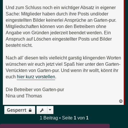
Und zum Schluss noch ein wichtiger Absatz in eigener
Sache: Mitglieder haben durch ihre Posts und/oder
eingestellten Bilder keinerlei Ansprüche an Garten-pur.
Mitgliedschaften können von den Betreibern ohne
Angabe von Gründen jederzeit beendet werden. Ein
Anspruch auf Löschen eingestellter Posts und Bilder
besteht nicht.
Nach all' diesen teils vielleicht garstig klingenden Worten
wünschen wir euch jetzt viel Spaß hier unter den Garten-
Verrückten von Garten-pur. Und wenn ihr wollt, könnt ihr
euch
hier kurz vorstellen
.
Die Betreiber von Garten-pur
Nina und Thomas
N
a
Gesperrt
c
h
o
1 Beitrag • Seite
1
von
1
b
e