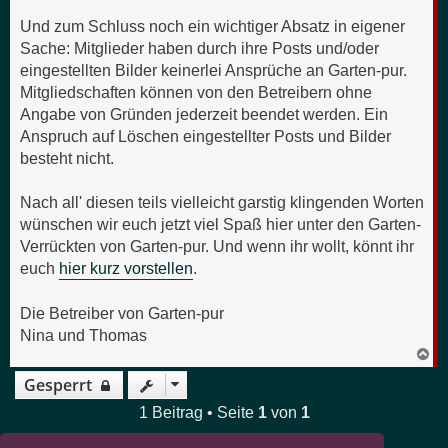
Und zum Schluss noch ein wichtiger Absatz in eigener
Sache: Mitglieder haben durch ihre Posts und/oder
eingestellten Bilder keinerlei Ansprüche an Garten-pur.
Mitgliedschaften können von den Betreibern ohne
Angabe von Gründen jederzeit beendet werden. Ein
Anspruch auf Löschen eingestellter Posts und Bilder
besteht nicht.
Nach all' diesen teils vielleicht garstig klingenden Worten
wünschen wir euch jetzt viel Spaß hier unter den Garten-
Verrückten von Garten-pur. Und wenn ihr wollt, könnt ihr
euch
hier kurz vorstellen
.
Die Betreiber von Garten-pur
Nina und Thomas
N
a
Gesperrt
c
h
o
1 Beitrag • Seite
1
von
1
b
e