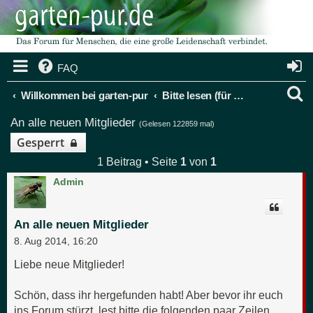
FAQ
S
Willkommen bei garten-pur
Bitte lesen (für neue Mitglieder)
u
An alle neuen Mitglieder
(Gelesen 122859 mal)
c
Gesperrt
1 Beitrag • Seite
1
von
1
h
Admin
e
An alle neuen Mitglieder
8. Aug 2014, 16:20
Liebe neue Mitglieder!
Schön, dass ihr hergefunden habt! Aber bevor ihr euch
ins Forum stürzt, lest bitte die folgenden paar Zeilen.