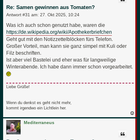
b
e
Re: Samen gewinnen aus Tomaten?
n
Antwort #31 am:
27. Okt 2025, 10:24
Was ich auch schon genutzt habe, waren die
https://de.wikipedia.org/wiki/Apothekerbriefchen
Geht gut mit den Notizzettelblöcken fürs Telefon.
Großer Vorteil, man kann sie ganz simpel mit Kuli oder
Filz beschriften.
Ist aber viel Bastelei und eher was für langweilige
Winterabende. Ich habe dann immer schon vorgearbeitet.
Liebe Grüße!
Wenn du denkst es geht nicht mehr,
kommt irgendwo ein Lichtlein her.
N
a
c
Mediterraneus
h
o
b
e