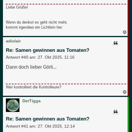
Liebe Grüße!
Wenn du denkst es geht nicht mehr,
kommt irgendwo ein Lichtlein her.
N
a
c
adiclair
h
o
Re: Samen gewinnen aus Tomaten?
b
e
Antwort #40 am:
27. Okt 2025, 11:16
n
Dann doch lieber Görli...
Wer kontrolliert die Kontrolleure?
N
a
c
DerTigga
h
o
b
e
Re: Samen gewinnen aus Tomaten?
n
Antwort #41 am:
27. Okt 2025, 12:14