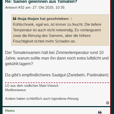
Re: Samen gewinnen aus Tomaten?
n
Antwort #32 am:
27. Okt 2025, 10:35
thuja thujon
hat geschrieben:
↑
Kühlschrank, egal wo, ist immer zu feucht. Die tiefere
Temperatur ist auch nicht notwendig. Es verlangsamt
zwar die Atmung des Samens, aber die höhere
Feuchtigkeit richtet mehr Schaden an.
Der Tomatensamen hält bei Zimmertemperatur rund 10
Jahre, warum sollte man ihn dann noch extra luftdicht und
gekühlt lagern?
Da gibt's empfindlicheres Saatgut (Zwiebeln, Pastinaken)
LG aus dem südlichen Main-Viereck
Mediterraneus
Andere haben schließlich auch irgendeine Ahnung
N
a
c
Hawu
h