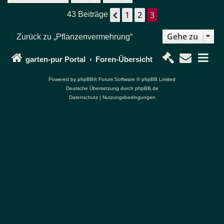
h
o
1
2
3
Vorherige
43 Beiträge
b
e
n
Gehe zu
Zurück zu „Pflanzenvermehrung“
garten-pur Portal
Foren-Übersicht
Powered by
phpBB
® Forum Software © phpBB Limited
Deutsche Übersetzung durch
phpBB.de
Datenschutz
|
Nutzungsbedingungen