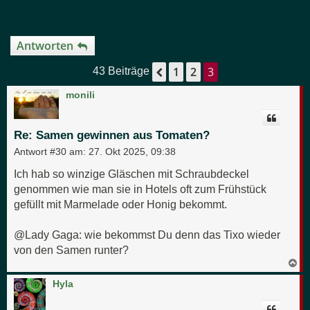
Antworten
1
2
3
Vorherige
43 Beiträge
monili
Re: Samen gewinnen aus Tomaten?
Antwort #30 am:
27. Okt 2025, 09:38
Ich hab so winzige Gläschen mit Schraubdeckel
genommen wie man sie in Hotels oft zum Frühstück
gefüllt mit Marmelade oder Honig bekommt.
@Lady Gaga: wie bekommst Du denn das Tixo wieder
von den Samen runter?
N
a
c
Hyla
h
o