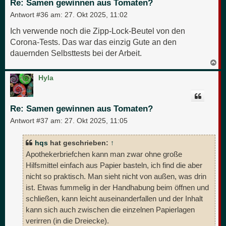
Re: Samen gewinnen aus Tomaten?
n
Antwort #36 am:
27. Okt 2025, 11:02
Ich verwende noch die Zipp-Lock-Beutel von den
Corona-Tests. Das war das einzig Gute an den
dauernden Selbsttests bei der Arbeit.
N
a
c
Hyla
h
o
b
e
Re: Samen gewinnen aus Tomaten?
n
Antwort #37 am:
27. Okt 2025, 11:05
hqs
hat geschrieben:
↑
Apothekerbriefchen kann man zwar ohne große
Hilfsmittel einfach aus Papier basteln, ich find die aber
nicht so praktisch. Man sieht nicht von außen, was drin
ist. Etwas fummelig in der Handhabung beim öffnen und
schließen, kann leicht auseinanderfallen und der Inhalt
kann sich auch zwischen die einzelnen Papierlagen
verirren (in die Dreiecke).