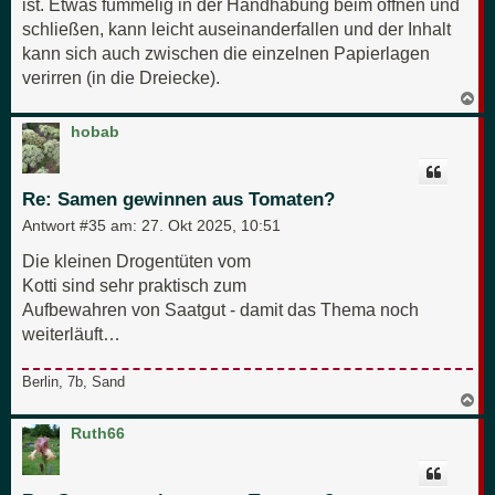
ist. Etwas fummelig in der Handhabung beim öffnen und
schließen, kann leicht auseinanderfallen und der Inhalt
kann sich auch zwischen die einzelnen Papierlagen
verirren (in die Dreiecke).
N
a
c
hobab
h
o
b
e
Re: Samen gewinnen aus Tomaten?
n
Antwort #35 am:
27. Okt 2025, 10:51
Die kleinen Drogentüten vom
Kotti sind sehr praktisch zum
Aufbewahren von Saatgut - damit das Thema noch
weiterläuft…
Berlin, 7b, Sand
N
a
c
Ruth66
h
o
b
e