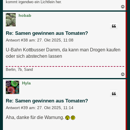
kommt irgendwo ein Lichtlein her.
N
a
c
hobab
h
o
b
e
Re: Samen gewinnen aus Tomaten?
n
Antwort #38 am:
27. Okt 2025, 11:08
U-Bahn Kottbusser Damm, da kann man Drogen kaufen
oder sich abstechen lassen
Berlin, 7b, Sand
N
a
c
Hyla
h
o
b
e
Re: Samen gewinnen aus Tomaten?
n
Antwort #39 am:
27. Okt 2025, 11:14
Aha, danke für die Warnung.