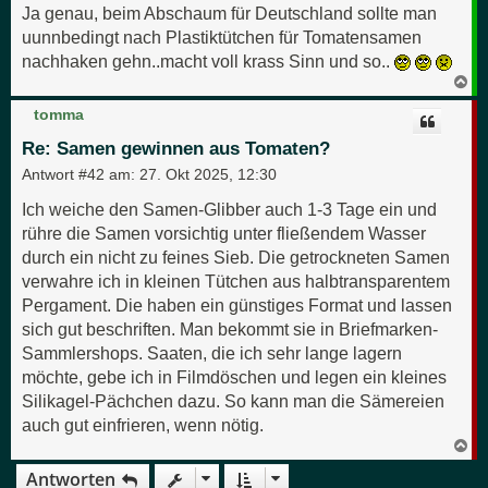
Ja genau, beim Abschaum für Deutschland sollte man
uunnbedingt nach Plastiktütchen für Tomatensamen
nachhaken gehn..macht voll krass Sinn und so..
N
a
c
tomma
h
o
Re: Samen gewinnen aus Tomaten?
b
e
Antwort #42 am:
27. Okt 2025, 12:30
n
Ich weiche den Samen-Glibber auch 1-3 Tage ein und
rühre die Samen vorsichtig unter fließendem Wasser
durch ein nicht zu feines Sieb. Die getrockneten Samen
verwahre ich in kleinen Tütchen aus halbtransparentem
Pergament. Die haben ein günstiges Format und lassen
sich gut beschriften. Man bekommt sie in Briefmarken-
Sammlershops. Saaten, die ich sehr lange lagern
möchte, gebe ich in Filmdöschen und legen ein kleines
Silikagel-Pächchen dazu. So kann man die Sämereien
auch gut einfrieren, wenn nötig.
N
a
Antworten
c