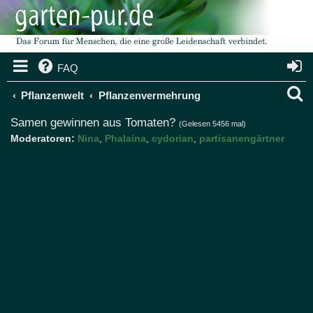
FAQ
S
Pflanzenwelt
Pflanzenvermehrung
u
Samen gewinnen aus Tomaten?
(Gelesen 5456 mal)
Moderatoren:
Nina
,
Phalaina
,
cydorian
,
partisanengärtner
c
h
e