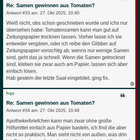
o
Re: Samen gewinnen aus Tomaten?
b
e
Antwort #33 am:
27. Okt 2025, 10:40
n
Weiß nicht, obs schon geschrieben wurde und ichs nur
übersehen habe: Tomatensamen kann man gut auf
Zeitungspapier trocknen lassen. Vorher lasse ich sie
entweder vergären, oder ich reibe den Glibber auf
Zeitungspapier vorsichtig ab, wenns nur wenige Samen
sind, geht das ja schnell. Wenn die Samen getrocknet
sind, kleben sie zwar auch am Papier, lassen sich aber
einfach lösen.
Hab gestern die letzte Saat eingetütet, ging fix.
N
a
c
hqs
h
o
Re: Samen gewinnen aus Tomaten?
b
e
Antwort #34 am:
27. Okt 2025, 10:48
n
Apothekerbriefchen kann man zwar ohne große
Hilfsmittel einfach aus Papier basteln, ich find die aber
nicht so praktisch. Man sieht nicht von außen, was drin