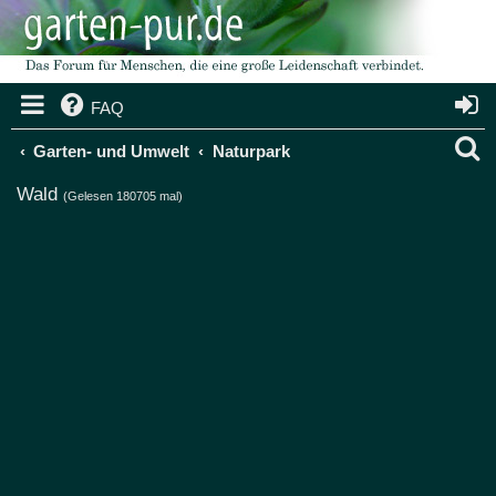
FAQ
S
Garten- und Umwelt
Naturpark
u
Wald
(Gelesen 180705 mal)
c
h
e