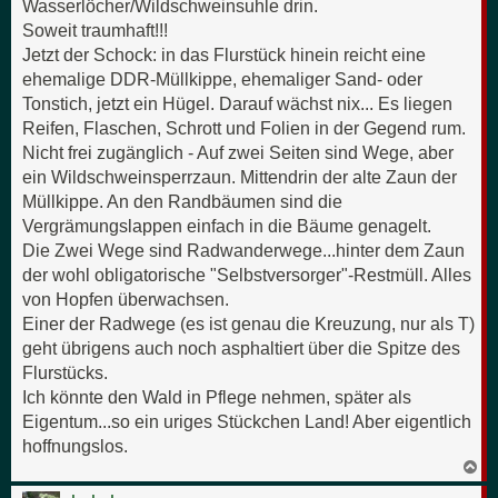
Wasserlöcher/Wildschweinsuhle drin.
Soweit traumhaft!!!
Jetzt der Schock: in das Flurstück hinein reicht eine
ehemalige DDR-Müllkippe, ehemaliger Sand- oder
Tonstich, jetzt ein Hügel. Darauf wächst nix... Es liegen
Reifen, Flaschen, Schrott und Folien in der Gegend rum.
Nicht frei zugänglich - Auf zwei Seiten sind Wege, aber
ein Wildschweinsperrzaun. Mittendrin der alte Zaun der
Müllkippe. An den Randbäumen sind die
Vergrämungslappen einfach in die Bäume genagelt.
Die Zwei Wege sind Radwanderwege...hinter dem Zaun
der wohl obligatorische "Selbstversorger"-Restmüll. Alles
von Hopfen überwachsen.
Einer der Radwege (es ist genau die Kreuzung, nur als T)
geht übrigens auch noch asphaltiert über die Spitze des
Flurstücks.
Ich könnte den Wald in Pflege nehmen, später als
Eigentum...so ein uriges Stückchen Land! Aber eigentlich
hoffnungslos.
N
a
c