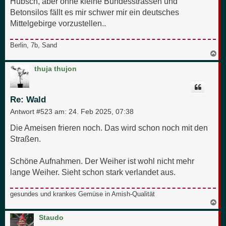
Hübsch, aber ohne kleine Bundesstrassen und
Betonsilos fällt es mir schwer mir ein deutsches
Mittelgebirge vorzustellen..
Berlin, 7b, Sand
N
a
c
thuja thujon
h
o
b
e
Re: Wald
n
Antwort #523 am:
24. Feb 2025, 07:38
Die Ameisen frieren noch. Das wird schon noch mit den
Straßen.
Schöne Aufnahmen. Der Weiher ist wohl nicht mehr
lange Weiher. Sieht schon stark verlandet aus.
gesundes und krankes Gemüse in Amish-Qualität
N
a
c
Staudo
h