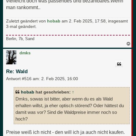
vielleicht doch was passendes und bezahlbares.Wenn
man rankommt..
Zuletzt geändert von
hobab
am 2. Feb 2025, 17:58, insgesamt
3-mal geändert.
Berlin, 7b, Sand
N
a
c
dmks
h
o
b
e
Re: Wald
n
Antwort #516 am:
2. Feb 2025, 16:00
hobab
hat geschrieben:
↑
Dmks, sowas ist bitter, aber wenn du es als Wald
erhalten willst, ja eher optisch störend? Oder hättest du
damit was vor? Sind die Waldpreise immer noch so
hoch?
Preise weiß ich nicht - den will ich ja auch nicht kaufen.