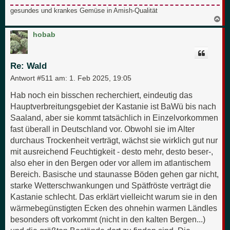
gesundes und krankes Gemüse in Amish-Qualität
N
a
c
hobab
h
o
b
e
Re: Wald
n
Antwort #511 am:
1. Feb 2025, 19:05
Hab noch ein bisschen recherchiert, eindeutig das
Hauptverbreitungsgebiet der Kastanie ist BaWü bis nach
Saaland, aber sie kommt tatsächlich in Einzelvorkommen
fast überall in Deutschland vor. Obwohl sie im Alter
durchaus Trockenheit verträgt, wächst sie wirklich gut nur
mit ausreichend Feuchtigkeit - desto mehr, desto beser-,
also eher in den Bergen oder vor allem im atlantischem
Bereich. Basische und staunasse Böden gehen gar nicht,
starke Wetterschwankungen und Spätfröste verträgt die
Kastanie schlecht. Das erklärt vielleicht warum sie in den
wärmebegünstigten Ecken des ohnehin warmen Ländles
besonders oft vorkommt (nicht in den kalten Bergen...)