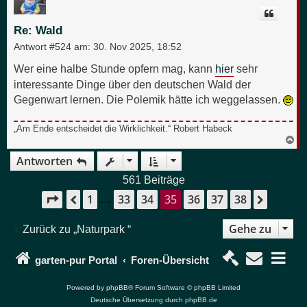
o
b
e
Re: Wald
n
Antwort #524 am:
30. Nov 2025, 18:52
Wer eine halbe Stunde opfern mag, kann
hier
sehr
interessante Dinge über den deutschen Wald der
Gegenwart lernen. Die Polemik hätte ich weggelassen.
„Am Ende entscheidet die Wirklichkeit.“ Robert Habeck
N
a
Antworten
c
h
o
561 Beiträge
b
1
33
34
35
36
37
38
e
Seite
35
von
38
Vorherige
Nächst
…
n
Gehe zu
Zurück zu „Naturpark “
garten-pur Portal
Foren-Übersicht
Powered by
phpBB
® Forum Software © phpBB Limited
Deutsche Übersetzung durch
phpBB.de