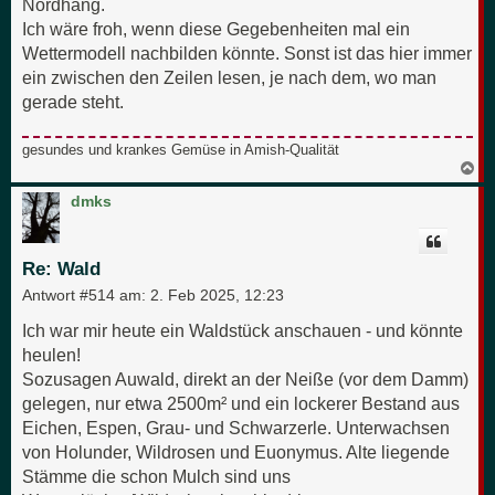
Nordhang.
Ich wäre froh, wenn diese Gegebenheiten mal ein
Wettermodell nachbilden könnte. Sonst ist das hier immer
ein zwischen den Zeilen lesen, je nach dem, wo man
gerade steht.
gesundes und krankes Gemüse in Amish-Qualität
N
a
c
dmks
h
o
b
e
Re: Wald
n
Antwort #514 am:
2. Feb 2025, 12:23
Ich war mir heute ein Waldstück anschauen - und könnte
heulen!
Sozusagen Auwald, direkt an der Neiße (vor dem Damm)
gelegen, nur etwa 2500m² und ein lockerer Bestand aus
Eichen, Espen, Grau- und Schwarzerle. Unterwachsen
von Holunder, Wildrosen und Euonymus. Alte liegende
Stämme die schon Mulch sind uns