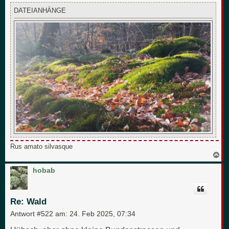
DATEIANHÄNGE
Rus amato silvasque
N
a
c
hobab
h
o
b
e
Re: Wald
n
Antwort #522 am:
24. Feb 2025, 07:34