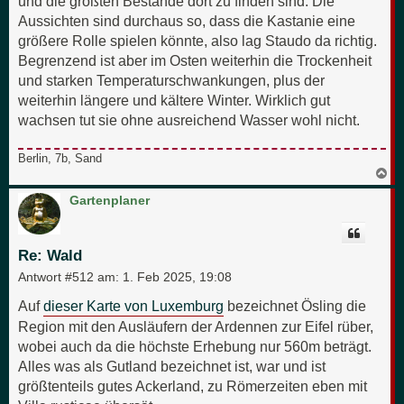
und die größten Bestände dort zu finden sind. Die
Aussichten sind durchaus so, dass die Kastanie eine
größere Rolle spielen könnte, also lag Staudo da richtig.
Begrenzend ist aber im Osten weiterhin die Trockenheit
und starken Temperaturschwankungen, plus der
weiterhin längere und kältere Winter. Wirklich gut
wachsen tut sie ohne ausreichend Wasser wohl nicht.
Berlin, 7b, Sand
N
a
c
Gartenplaner
h
o
b
e
Re: Wald
n
Antwort #512 am:
1. Feb 2025, 19:08
Auf
dieser Karte von Luxemburg
bezeichnet Ösling die
Region mit den Ausläufern der Ardennen zur Eifel rüber,
wobei auch da die höchste Erhebung nur 560m beträgt.
Alles was als Gutland bezeichnet ist, war und ist
größtenteils gutes Ackerland, zu Römerzeiten eben mit