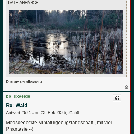
DATEIANHÄNGE
Rus amato silvasque
N
a
c
polluxverde
h
o
Re: Wald
b
e
Antwort #521 am:
23. Feb 2025, 21:56
n
Moosbedeckte Miniaturgebirgslandschaft ( mit viel
Phantasie --)