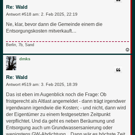
b
e
Re: Wald
n
Antwort #518 am:
2. Feb 2025, 22:19
Ne, klar, bevor dann die Gemeinde einem die
Entsorgungskosten mitverkauft…
Berlin, 7b, Sand
N
a
c
dmks
h
o
b
e
Re: Wald
n
Antwort #519 am:
3. Feb 2025, 18:39
Das ist eben im Augenblick noch die Frage: Ob
fristgerecht als Altlast angemeldet - dann trägt irgendwer
irgendwann irgendwie die Kosten; - und nicht, dann wird
der Eigentümer zu einem festgesetzten Zeitpunkt
verpflichtet. Und da geht es neben Beräumung und
Entsorgung auch um Grundwassersanierung oder
wenigstens GW-Abdichtung... Dann wär es höchste Zeit