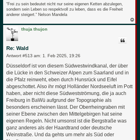
“Frei zu sein bedeutet nicht nur seine eigenen Ketten abzulegen,
sondern sein Leben so respektvoll zu leben, dass es die Freiheit
anderer steigert.“ Nelson Mandela
N
a
c
thuja thujon
h
o
b
e
Re: Wald
n
Antwort #513 am:
1. Feb 2025, 19:26
Düsseldorf ist von diesem Südwestwindkanal, der über
die Lücke in den Schweizer Alpen zum Saarland und in
die Pfalz reinweht, eben durch Hunsrück und Eifel
abgeschottet. Also ihr mögt Holländer Nordseeluft im Pott
haben, aber nicht diese Südwestströmung, die ja auch
Freiburg in BaWü aufgrund der Topographie als
besonders erscheinen lässt. Der Oberrheingraben mit
seiner Ebene zwischen den Mittelgebirgen hat seine
eigenen Regeln. Nicht umsonst ist die Bergstraße was
ganz anderes als der Haardtrand oder deutsche
Weinstraße. Und da gehts um mehr als Süd oder