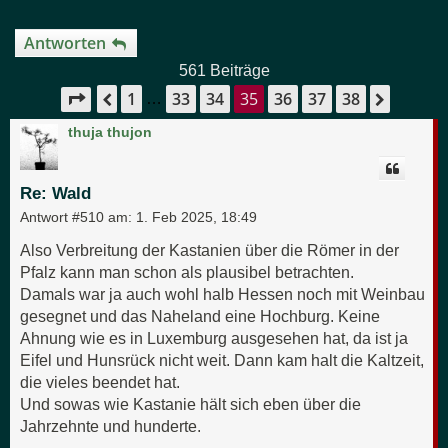
Antworten
561 Beiträge
1
33
34
35
36
37
38
Seite
35
von
38
Vorherige
Nächst
…
thuja thujon
Re: Wald
Antwort #510 am:
1. Feb 2025, 18:49
Also Verbreitung der Kastanien über die Römer in der
Pfalz kann man schon als plausibel betrachten.
Damals war ja auch wohl halb Hessen noch mit Weinbau
gesegnet und das Naheland eine Hochburg. Keine
Ahnung wie es in Luxemburg ausgesehen hat, da ist ja
Eifel und Hunsrück nicht weit. Dann kam halt die Kaltzeit,
die vieles beendet hat.
Und sowas wie Kastanie hält sich eben über die
Jahrzehnte und hunderte.