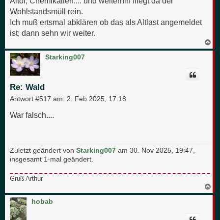
Altöl, Chemikalien.... und weiterhin fliegt da der
Wohlstandsmüll rein.
Ich muß ertsmal abklären ob das als Altlast angemeldet
ist; dann sehn wir weiter.
N
a
c
Starking007
h
o
b
e
Re: Wald
n
Antwort #517 am:
2. Feb 2025, 17:18
War falsch....
Zuletzt geändert von
Starking007
am 30. Nov 2025, 19:47,
insgesamt 1-mal geändert.
Gruß Arthur
N
a
c
hobab
h
o