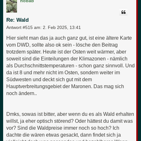
hobab
h
o
b
e
Re: Wald
n
Antwort #515 am:
2. Feb 2025, 13:41
Hier sieht man das ja auch ganz gut, ist eine ältere Karte
vom DWD, sollte also ok sein - lösche den Beitrag
trotzdem später. Heute ist der Osten weit wärmer, aber
soweit sind die Einteilungen der Klimazonen - nämlich
als Durchschnittstemperaturen - schon ganz sinnvoll. Und
da ist 8 und mehr nicht im Osten, sondern weiter im
Südwesten und deckt sich gut mit dem
Hauptverbreitungsgebiet der Maronen. Das mag sich
noch ändern..
Dmks, sowas ist bitter, aber wenn du es als Wald erhalten
willst, ja eher optisch störend? Oder hättest du damit was
vor? Sind die Waldpreise immer noch so hoch? Ich
dachte die wären etwas gesackt, dann findet sich ja