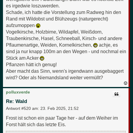
es irgedwie loszuwerden.
Schade, ich hatte die Vorstellung zum Radweg hin den
Rand mit Wildobst und Blühzeugs (naturgerecht)
aufzumoppen
Vogelkirsche, Holzbirne, Wildapfel, Weißdorn,
Traubenkirsche, Hasel, Schneeball, Kirsch- und andere
Pflaumenartige, Weiden, Kornelkirschen,
achje, es
sind ja nur knapp 100m an den Wegen - und nochmal ein
Stück am Acker
Pflanzen hätt ich genug!
Aber macht das Sinn, wenn's irgendwann ausgebaggert
wird? Oder als Niemandsland weiter vermüllt?
N
a
c
polluxverde
h
o
Re: Wald
b
e
Antwort #520 am:
23. Feb 2025, 21:52
n
Frost ist schon ein paar Tage her - auf dem Weiher im
Forst hält sich das letzte Eis.