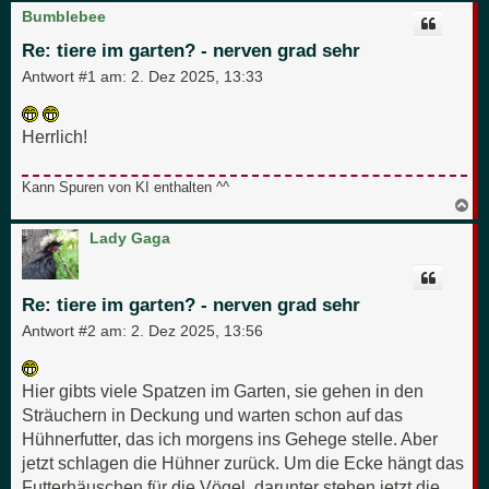
c
Bumblebee
h
o
Re: tiere im garten? - nerven grad sehr
b
e
Antwort #1 am:
2. Dez 2025, 13:33
n
Herrlich!
Kann Spuren von KI enthalten ^^
N
a
c
Lady Gaga
h
o
b
e
Re: tiere im garten? - nerven grad sehr
n
Antwort #2 am:
2. Dez 2025, 13:56
Hier gibts viele Spatzen im Garten, sie gehen in den
Sträuchern in Deckung und warten schon auf das
Hühnerfutter, das ich morgens ins Gehege stelle. Aber
jetzt schlagen die Hühner zurück. Um die Ecke hängt das
Futterhäuschen für die Vögel, darunter stehen jetzt die