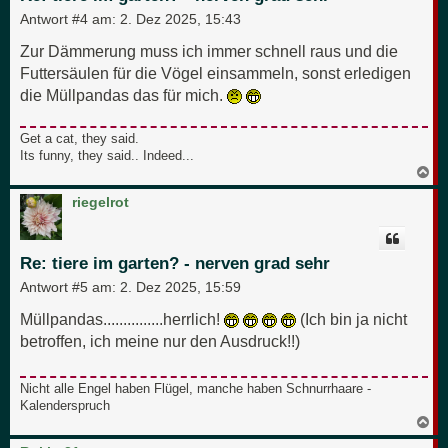
n
Antwort #4 am:
2. Dez 2025, 15:43
Zur Dämmerung muss ich immer schnell raus und die
Futtersäulen für die Vögel einsammeln, sonst erledigen
die Müllpandas das für mich.
Get a cat, they said.
Its funny, they said.. Indeed...
N
a
c
riegelrot
h
o
b
e
Re: tiere im garten? - nerven grad sehr
n
Antwort #5 am:
2. Dez 2025, 15:59
Müllpandas...............herrlich!
(Ich bin ja nicht
betroffen, ich meine nur den Ausdruck!!)
Nicht alle Engel haben Flügel, manche haben Schnurrhaare -
Kalenderspruch
N
a