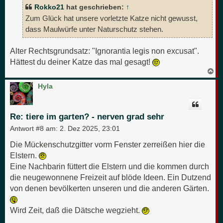
Rokko21
hat geschrieben:
↑
Zum Glück hat unsere vorletzte Katze nicht gewusst,
dass Maulwürfe unter Naturschutz stehen.
Alter Rechtsgrundsatz: "Ignorantia legis non excusat".
Hättest du deiner Katze das mal gesagt!
N
a
c
Hyla
h
o
b
e
Re: tiere im garten? - nerven grad sehr
n
Antwort #8 am:
2. Dez 2025, 23:01
Die Mückenschutzgitter vorm Fenster zerreißen hier die
Elstern.
Eine Nachbarin füttert die Elstern und die kommen durch
die neugewonnene Freizeit auf blöde Ideen. Ein Dutzend
von denen bevölkerten unseren und die anderen Gärten.
Wird Zeit, daß die Dätsche wegzieht.