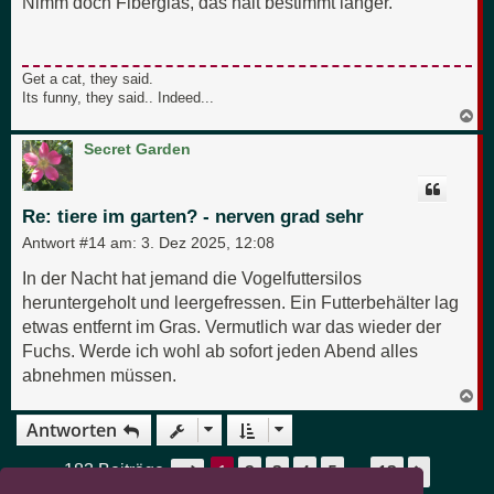
Nimm doch Fiberglas, das hält bestimmt länger.
Get a cat, they said.
Its funny, they said.. Indeed...
N
a
c
Secret Garden
h
o
b
e
Re: tiere im garten? - nerven grad sehr
n
Antwort #14 am:
3. Dez 2025, 12:08
In der Nacht hat jemand die Vogelfuttersilos
heruntergeholt und leergefressen. Ein Futterbehälter lag
etwas entfernt im Gras. Vermutlich war das wieder der
Fuchs. Werde ich wohl ab sofort jeden Abend alles
abnehmen müssen.
N
a
Antworten
c
h
o
1
2
3
4
5
13
Seite
1
von
13
Nächst
183 Beiträge
…
b
e