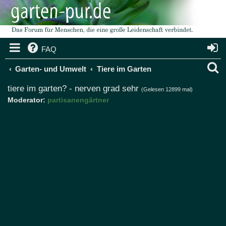
FAQ
S
Garten- und Umwelt
Tiere im Garten
u
tiere im garten? - nerven grad sehr
(Gelesen 12899 mal)
Moderator:
partisanengärtner
c
h
e