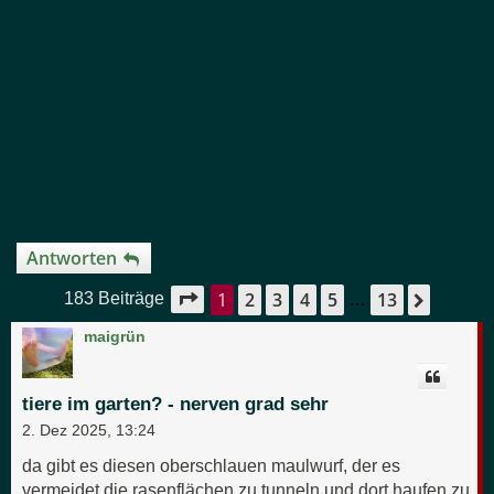
Antworten
1
2
3
4
5
13
Seite
1
von
13
Nächst
183 Beiträge
…
maigrün
tiere im garten? - nerven grad sehr
2. Dez 2025, 13:24
da gibt es diesen oberschlauen maulwurf, der es
vermeidet die rasenflächen zu tunneln und dort haufen zu