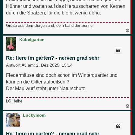
Hühner und warten auf das Herausscharren von Kernen
durch die Spatzen, für die bleibt wenig übrig.
Grüße aus dem Burgenland, dem Land der Sonne!
N
a
c
Kübelgarten
h
o
b
e
Re: tiere im garten? - nerven grad sehr
n
Antwort #3 am:
2. Dez 2025, 15:14
Fledermäuse sind doch schon im Winterquartier und
können die Gitter aufbeißen ?
Der Maulwurf steht unter Naturschutz
LG Heike
N
a
c
Luckymom
h
o
b
e
Re: tiere im garten? - nerven grad sehr