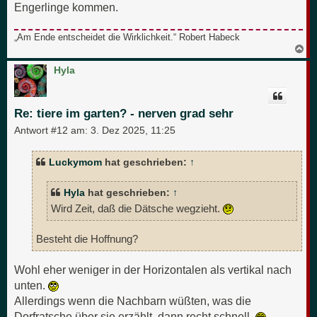
Engerlinge kommen.
„Am Ende entscheidet die Wirklichkeit.“ Robert Habeck
N
a
c
Hyla
h
o
b
e
Re: tiere im garten? - nerven grad sehr
n
Antwort #12 am:
3. Dez 2025, 11:25
Luckymom
hat geschrieben:
↑
Hyla
hat geschrieben:
↑
Wird Zeit, daß die Dätsche wegzieht.
Besteht die Hoffnung?
Wohl eher weniger in der Horizontalen als vertikal nach
unten.
Allerdings wenn die Nachbarn wüßten, was die
Dorfratsche über sie erzählt, dann recht schnell.