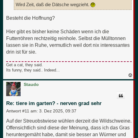
Wird Zeit, daß die Dätsche wegzieht.
Besteht die Hoffnung?
Hier gibt es bisher keine Schäden wenn ich die
Futterröhren rechtzeitig reinhole. Selbst die Mülltonnen
lassen sie in Ruhe, vermutlich weil dort nix interessantes
drin ist für sie.
Get a cat, they said.
Its funny, they said.. Indeed...
N
a
c
Staudo
h
o
b
e
Re: tiere im garten? - nerven grad sehr
n
Antwort #11 am:
3. Dez 2025, 09:37
Auf der Streuobstwiese wühlen derzeit die Wildschweine.
Offensichtlich sind diese der Meinung, dass ich das Gras
heruntergemäht habe, damit sie besser an Würmer und