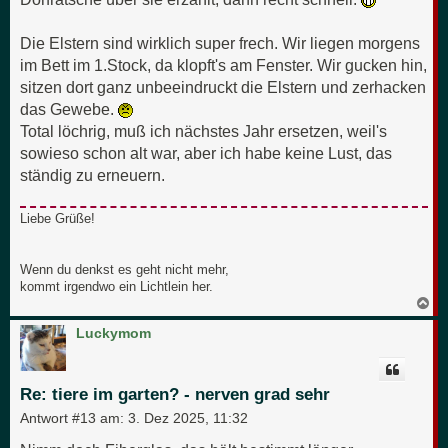
Die Elstern sind wirklich super frech. Wir liegen morgens
im Bett im 1.Stock, da klopft's am Fenster. Wir gucken hin,
sitzen dort ganz unbeeindruckt die Elstern und zerhacken
das Gewebe.
Total löchrig, muß ich nächstes Jahr ersetzen, weil's
sowieso schon alt war, aber ich habe keine Lust, das
ständig zu erneuern.
Liebe Grüße!
Wenn du denkst es geht nicht mehr,
kommt irgendwo ein Lichtlein her.
N
a
c
Luckymom
h
o
b
e
Re: tiere im garten? - nerven grad sehr
n
Antwort #13 am:
3. Dez 2025, 11:32