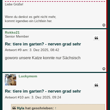
Liebe Grüße!
Wenn du denkst es geht nicht mehr,
kommt irgendwo ein Lichtlein her.
N
a
c
Rokko21
h
Senior Member
o
b
Re: tiere im garten? - nerven grad sehr
e
n
Antwort #9 am:
3. Dez 2025, 08:42
goworo unsere Katze konnte nur Sächsisch
N
a
c
Luckymom
h
o
b
e
Re: tiere im garten? - nerven grad sehr
n
Antwort #10 am:
3. Dez 2025, 09:24
Hyla
hat geschrieben:
↑