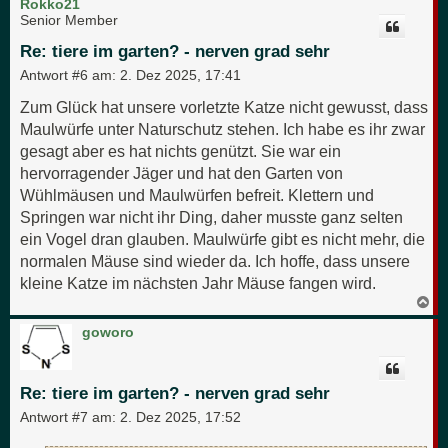
c
Rokko21
h
Senior Member
o
b
Re: tiere im garten? - nerven grad sehr
e
n
Antwort #6 am:
2. Dez 2025, 17:41
Zum Glück hat unsere vorletzte Katze nicht gewusst, dass
Maulwürfe unter Naturschutz stehen. Ich habe es ihr zwar
gesagt aber es hat nichts genützt. Sie war ein
hervorragender Jäger und hat den Garten von
Wühlmäusen und Maulwürfen befreit. Klettern und
Springen war nicht ihr Ding, daher musste ganz selten
ein Vogel dran glauben. Maulwürfe gibt es nicht mehr, die
normalen Mäuse sind wieder da. Ich hoffe, dass unsere
kleine Katze im nächsten Jahr Mäuse fangen wird.
N
a
c
goworo
h
o
b
e
Re: tiere im garten? - nerven grad sehr
n
Antwort #7 am:
2. Dez 2025, 17:52