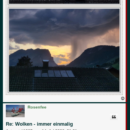
N
a
c
Rosenfee
h
o
b
e
Re: Wolken - immer einmalig
n