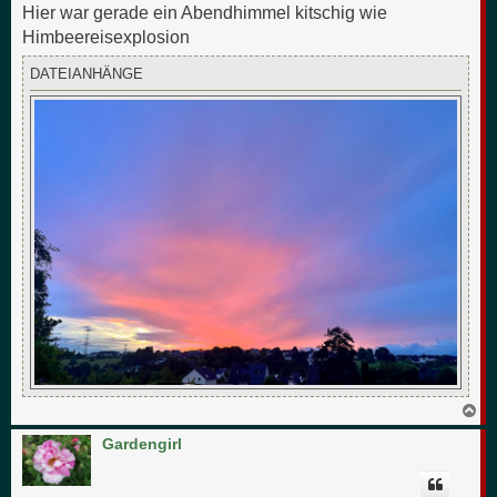
Hier war gerade ein Abendhimmel kitschig wie
Himbeereisexplosion
DATEIANHÄNGE
N
a
c
Gardengirl
h
o
b