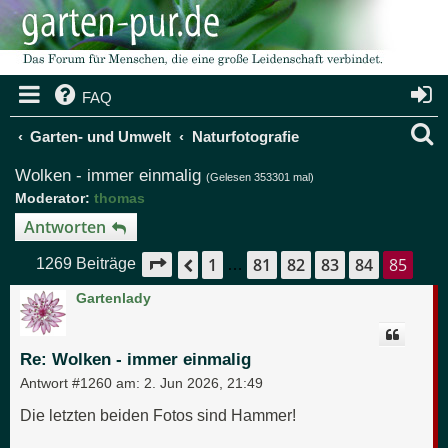
FAQ
S
Garten- und Umwelt
Naturfotografie
u
Wolken - immer einmalig
(Gelesen 353301 mal)
Moderator:
thomas
c
Antworten
h
1
81
82
83
84
85
Seite
85
von
85
Vorherige
1269 Beiträge
…
e
Gartenlady
Re: Wolken - immer einmalig
Antwort #1260 am:
2. Jun 2026, 21:49
Die letzten beiden Fotos sind Hammer!