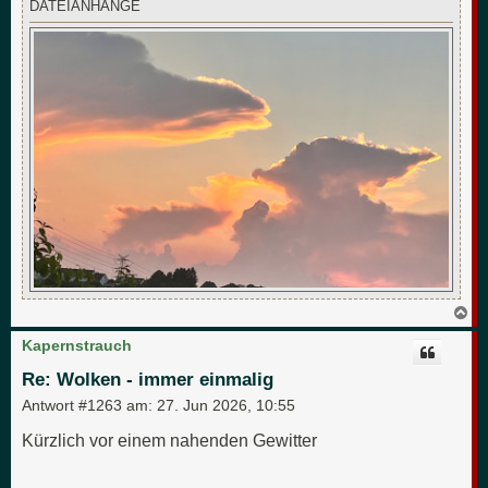
DATEIANHÄNGE
N
a
c
Kapernstrauch
h
o
Re: Wolken - immer einmalig
b
e
Antwort #1263 am:
27. Jun 2026, 10:55
n
Kürzlich vor einem nahenden Gewitter