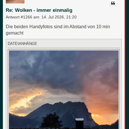
o
b
Re: Wolken - immer einmalig
e
n
Antwort #1266 am:
14. Jul 2026, 21:20
Die beiden Handyfotos sind im Abstand von 10 min
gemacht
DATEIANHÄNGE