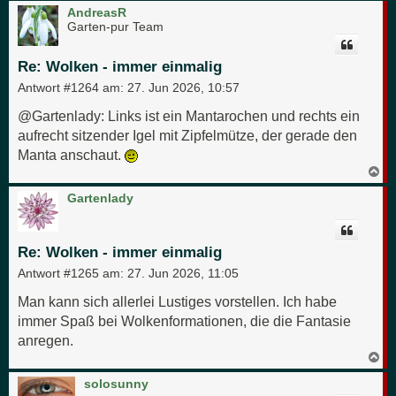
c
AndreasR
h
Garten-pur Team
o
b
e
Re: Wolken - immer einmalig
n
Antwort #1264 am:
27. Jun 2026, 10:57
@Gartenlady: Links ist ein Mantarochen und rechts ein
aufrecht sitzender Igel mit Zipfelmütze, der gerade den
Manta anschaut.
N
a
c
Gartenlady
h
o
b
e
Re: Wolken - immer einmalig
n
Antwort #1265 am:
27. Jun 2026, 11:05
Man kann sich allerlei Lustiges vorstellen. Ich habe
immer Spaß bei Wolkenformationen, die die Fantasie
anregen.
N
a
c
solosunny
h