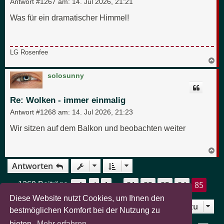
Antwort #1267 am:
14. Jul 2026, 21:21
Was für ein dramatischer Himmel!
LG Rosenfee
N
a
c
solosunny
h
o
b
Re: Wolken - immer einmalig
e
n
Antwort #1268 am:
14. Jul 2026, 21:23
Wir sitzen auf dem Balkon und beobachten weiter
N
a
Antworten
c
h
o
1
81
82
83
84
85
Seite
85
von
85
Vorherige
1269 Beiträge
…
b
e
Diese Website nutzt Cookies, um Ihnen den
n
Gehe zu
Zurück zu „Naturfotografie“
bestmöglichen Komfort bei der Nutzung zu
bieten.
Mehr erfahren