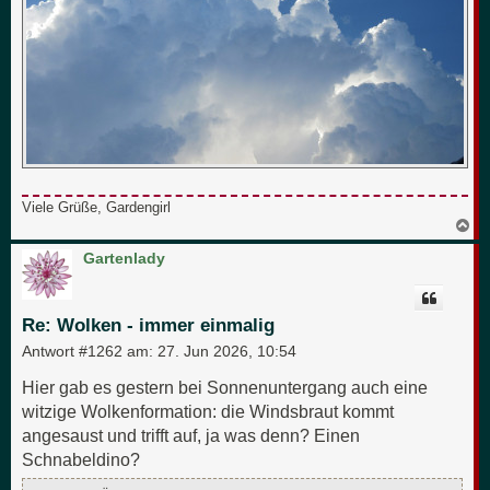
Viele Grüße, Gardengirl
N
a
c
Gartenlady
h
o
b
e
Re: Wolken - immer einmalig
n
Antwort #1262 am:
27. Jun 2026, 10:54
Hier gab es gestern bei Sonnenuntergang auch eine
witzige Wolkenformation: die Windsbraut kommt
angesaust und trifft auf, ja was denn? Einen
Schnabeldino?