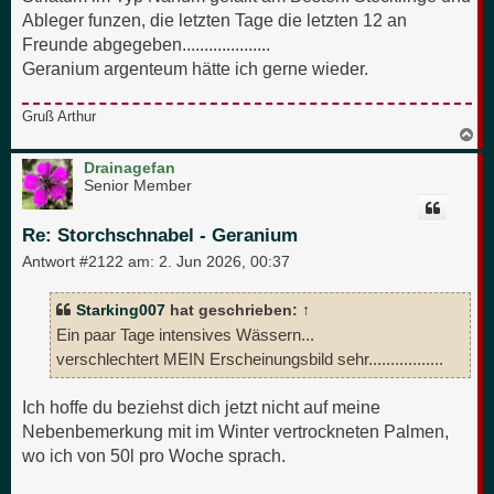
Ableger funzen, die letzten Tage die letzten 12 an
Freunde abgegeben....................
Geranium argenteum hätte ich gerne wieder.
Gruß Arthur
N
a
c
Drainagefan
h
Senior Member
o
b
e
Re: Storchschnabel - Geranium
n
Antwort #2122 am:
2. Jun 2026, 00:37
Starking007
hat geschrieben:
↑
Ein paar Tage intensives Wässern...
verschlechtert MEIN Erscheinungsbild sehr.................
Ich hoffe du beziehst dich jetzt nicht auf meine
Nebenbemerkung mit im Winter vertrockneten Palmen,
wo ich von 50l pro Woche sprach.