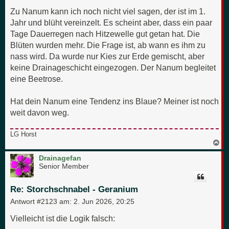
Zu Nanum kann ich noch nicht viel sagen, der ist im 1.
Jahr und blüht vereinzelt. Es scheint aber, dass ein paar
Tage Dauerregen nach Hitzewelle gut getan hat. Die
Blüten wurden mehr. Die Frage ist, ab wann es ihm zu
nass wird. Da wurde nur Kies zur Erde gemischt, aber
keine Drainageschicht eingezogen. Der Nanum begleitet
eine Beetrose.
Hat dein Nanum eine Tendenz ins Blaue? Meiner ist noch
weit davon weg.
LG Horst
N
a
c
Drainagefan
h
Senior Member
o
b
e
Re: Storchschnabel - Geranium
n
Antwort #2123 am:
2. Jun 2026, 20:25
Vielleicht ist die Logik falsch: