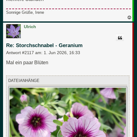
Sonnige Grüße, Irene
N
a
c
Ulrich
h
o
b
e
Re: Storchschnabel - Geranium
n
Antwort #2117 am:
1. Jun 2026, 16:33
Mal ein paar Blüten
DATEIANHÄNGE