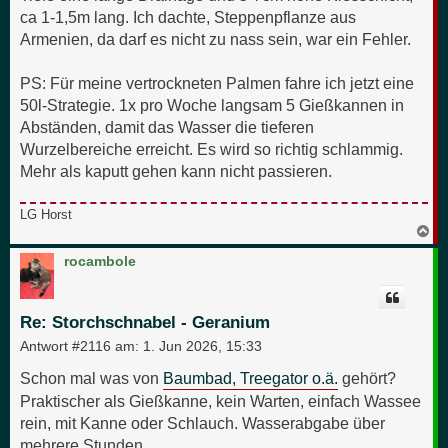
ca 1-1,5m lang. Ich dachte, Steppenpflanze aus
Armenien, da darf es nicht zu nass sein, war ein Fehler.
PS: Für meine vertrockneten Palmen fahre ich jetzt eine
50l-Strategie. 1x pro Woche langsam 5 Gießkannen in
Abständen, damit das Wasser die tieferen
Wurzelbereiche erreicht. Es wird so richtig schlammig.
Mehr als kaputt gehen kann nicht passieren.
LG Horst
N
a
c
rocambole
h
o
b
e
Re: Storchschnabel - Geranium
n
Antwort #2116 am:
1. Jun 2026, 15:33
Schon mal was von
Baumbad, Treegator o.ä.
gehört?
Praktischer als Gießkanne, kein Warten, einfach Wassee
rein, mit Kanne oder Schlauch. Wasserabgabe über
mehrere Stunden