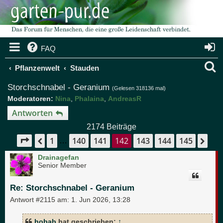
FAQ
S
Pflanzenwelt
Stauden
u
Storchschnabel - Geranium
(Gelesen 318136 mal)
Moderatoren:
Nina
,
Phalaina
,
AndreasR
c
Antworten
h
2174 Beiträge
e
1
140
141
142
143
144
145
Seite
142
von
145
Vorherige
Näc
…
Drainagefan
Senior Member
Re: Storchschnabel - Geranium
Antwort #2115 am:
1. Jun 2026, 13:28
hobab
hat geschrieben:
↑