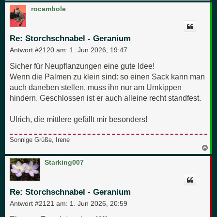
a
c
rocambole
h
o
b
e
Re: Storchschnabel - Geranium
n
Antwort #2120 am:
1. Jun 2026, 19:47
Sicher für Neupflanzungen eine gute Idee!
Wenn die Palmen zu klein sind: so einen Sack kann man
auch daneben stellen, muss ihn nur am Umkippen
hindern. Geschlossen ist er auch alleine recht standfest.
Ulrich, die mittlere gefällt mir besonders!
Sonnige Grüße, Irene
N
a
c
Starking007
h
o
b
e
Re: Storchschnabel - Geranium
n
Antwort #2121 am:
1. Jun 2026, 20:59