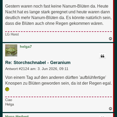
Gestern waren noch fast keine Nanum-Blüten da. Heute
Nacht hat es lange stark geregnet und heute waren dann
deutlich mehr Nanum-Blüten da. Es könnte natürlich sein,
dass die Blüten auch ohne Regen gekommen wären.
LG Horst
N
a
c
helga7
h
o
b
e
Re: Storchschnabel - Geranium
n
Antwort #2124 am:
3. Jun 2026, 09:11
Von einem Tag auf den anderen dürften 'aufblühfertige'
Knospen zu Blüten geworden sein, da ist der Regen egal.
Ciao
Helga
N
a
c
Hans-Herbert