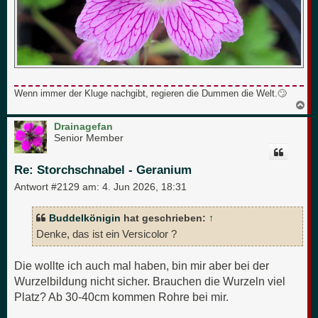
Wenn immer der Kluge nachgibt, regieren die Dummen die Welt.🙄
N
a
c
Drainagefan
h
Senior Member
o
b
e
Re: Storchschnabel - Geranium
n
Antwort #2129 am:
4. Jun 2026, 18:31
Buddelkönigin
hat geschrieben:
↑
Denke, das ist ein Versicolor ?
Die wollte ich auch mal haben, bin mir aber bei der
Wurzelbildung nicht sicher. Brauchen die Wurzeln viel
Platz? Ab 30-40cm kommen Rohre bei mir.