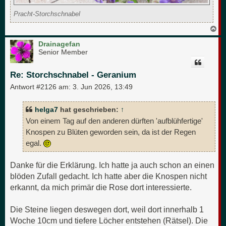
Pracht-Storchschnabel
N
a
c
Drainagefan
h
Senior Member
o
b
e
Re: Storchschnabel - Geranium
n
Antwort #2126 am:
3. Jun 2026, 13:49
helga7
hat geschrieben:
↑
Von einem Tag auf den anderen dürften 'aufblühfertige'
Knospen zu Blüten geworden sein, da ist der Regen
egal.
Danke für die Erklärung. Ich hatte ja auch schon an einen
blöden Zufall gedacht. Ich hatte aber die Knospen nicht
erkannt, da mich primär die Rose dort interessierte.
Die Steine liegen deswegen dort, weil dort innerhalb 1
Woche 10cm und tiefere Löcher entstehen (Rätsel). Die