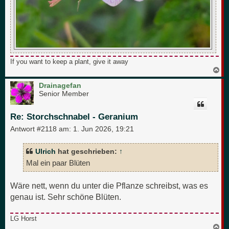
If you want to keep a plant, give it away
N
a
c
Drainagefan
h
Senior Member
o
b
e
Re: Storchschnabel - Geranium
n
Antwort #2118 am:
1. Jun 2026, 19:21
Ulrich
hat geschrieben:
↑
Mal ein paar Blüten
Wäre nett, wenn du unter die Pflanze schreibst, was es
genau ist. Sehr schöne Blüten.
LG Horst
N