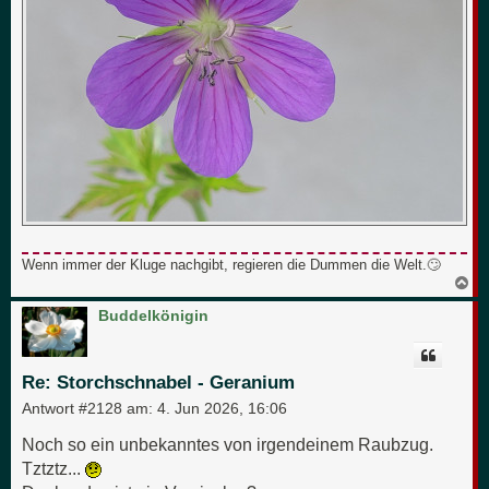
Wenn immer der Kluge nachgibt, regieren die Dummen die Welt.🙄
N
a
c
Buddelkönigin
h
o
b
e
Re: Storchschnabel - Geranium
n
Antwort #2128 am:
4. Jun 2026, 16:06
Noch so ein unbekanntes von irgendeinem Raubzug.
Tztztz...