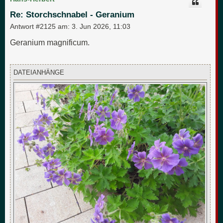
h
o
Re: Storchschnabel - Geranium
b
e
Antwort #2125 am:
3. Jun 2026, 11:03
n
Geranium magnificum.
DATEIANHÄNGE