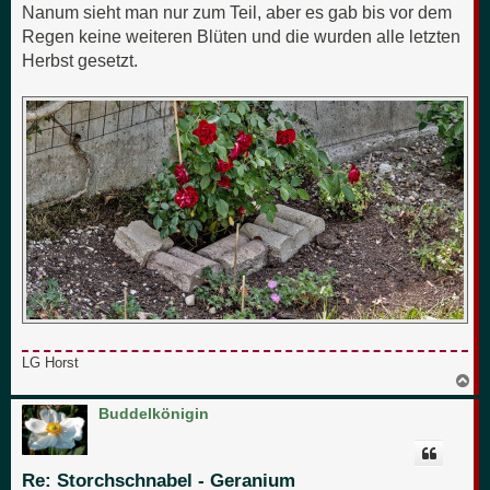
Nanum sieht man nur zum Teil, aber es gab bis vor dem
Regen keine weiteren Blüten und die wurden alle letzten
Herbst gesetzt.
LG Horst
N
a
c
Buddelkönigin
h
o
b
e
Re: Storchschnabel - Geranium
n