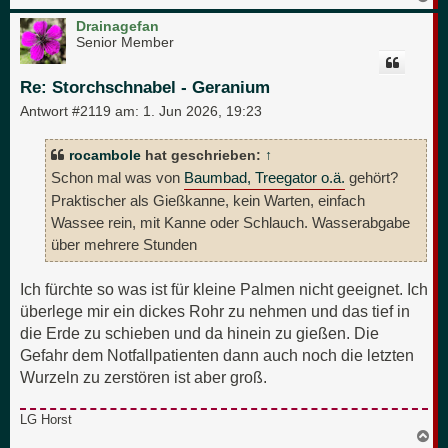
a
c
Drainagefan
h
Senior Member
o
b
e
Re: Storchschnabel - Geranium
n
Antwort #2119 am:
1. Jun 2026, 19:23
rocambole
hat geschrieben:
↑
Schon mal was von
Baumbad, Treegator o.ä.
gehört?
Praktischer als Gießkanne, kein Warten, einfach
Wassee rein, mit Kanne oder Schlauch. Wasserabgabe
über mehrere Stunden
Ich fürchte so was ist für kleine Palmen nicht geeignet. Ich
überlege mir ein dickes Rohr zu nehmen und das tief in
die Erde zu schieben und da hinein zu gießen. Die
Gefahr dem Notfallpatienten dann auch noch die letzten
Wurzeln zu zerstören ist aber groß.
LG Horst
N