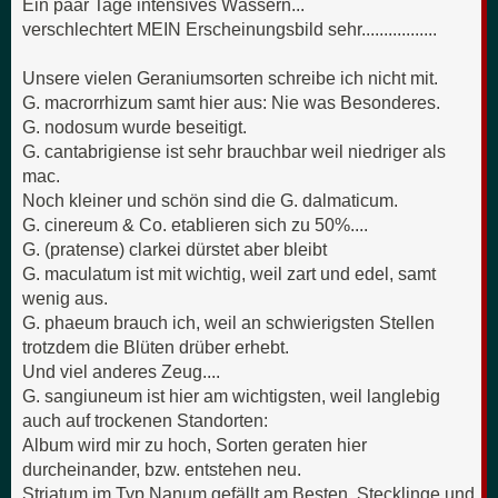
Ein paar Tage intensives Wässern...
verschlechtert MEIN Erscheinungsbild sehr.................
Unsere vielen Geraniumsorten schreibe ich nicht mit.
G. macrorrhizum samt hier aus: Nie was Besonderes.
G. nodosum wurde beseitigt.
G. cantabrigiense ist sehr brauchbar weil niedriger als
mac.
Noch kleiner und schön sind die G. dalmaticum.
G. cinereum & Co. etablieren sich zu 50%....
G. (pratense) clarkei dürstet aber bleibt
G. maculatum ist mit wichtig, weil zart und edel, samt
wenig aus.
G. phaeum brauch ich, weil an schwierigsten Stellen
trotzdem die Blüten drüber erhebt.
Und viel anderes Zeug....
G. sangiuneum ist hier am wichtigsten, weil langlebig
auch auf trockenen Standorten:
Album wird mir zu hoch, Sorten geraten hier
durcheinander, bzw. entstehen neu.
Striatum im Typ Nanum gefällt am Besten. Stecklinge und