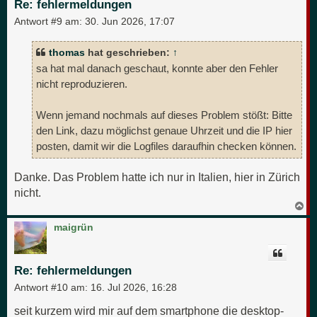
Re: fehlermeldungen
e
n
Antwort #9 am:
30. Jun 2026, 17:07
thomas
hat geschrieben:
↑
sa hat mal danach geschaut, konnte aber den Fehler
nicht reproduzieren.
Wenn jemand nochmals auf dieses Problem stößt: Bitte
den Link, dazu möglichst genaue Uhrzeit und die IP hier
posten, damit wir die Logfiles daraufhin checken können.
Danke. Das Problem hatte ich nur in Italien, hier in Zürich
nicht.
N
a
c
maigrün
h
o
b
e
Re: fehlermeldungen
n
Antwort #10 am:
16. Jul 2026, 16:28
seit kurzem wird mir auf dem smartphone die desktop-