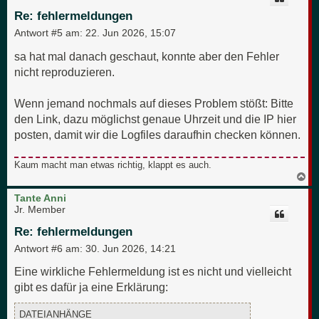
o
b
Re: fehlermeldungen
e
n
Antwort #5 am:
22. Jun 2026, 15:07
sa hat mal danach geschaut, konnte aber den Fehler
nicht reproduzieren.
Wenn jemand nochmals auf dieses Problem stößt: Bitte
den Link, dazu möglichst genaue Uhrzeit und die IP hier
posten, damit wir die Logfiles daraufhin checken können.
Kaum macht man etwas richtig, klappt es auch.
N
a
c
Tante Anni
h
Jr. Member
o
b
Re: fehlermeldungen
e
n
Antwort #6 am:
30. Jun 2026, 14:21
Eine wirkliche Fehlermeldung ist es nicht und vielleicht
gibt es dafür ja eine Erklärung:
DATEIANHÄNGE