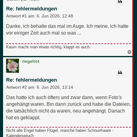
o
b
Re: fehlermeldungen
e
n
Antwort #1 am:
6. Jun 2026, 12:48
Danke, ich behalte das mal im Auge. Ich meine, ich hatte
vor einiger Zeit auch mal so was ...
Kaum macht man etwas richtig, klappt es auch.
N
a
c
riegelrot
h
o
b
e
Re: fehlermeldungen
n
Antwort #2 am:
6. Jun 2026, 13:14
Das hatte ich auch öfters und zwar dann, wenn Foto's
angehängt waren. Bin dann zurück und habe die Dateien,
die tatsächlich nicht da waren, neu angehängt. Danach
hat es geklappt.
Nicht alle Engel haben Flügel, manche haben Schnurrhaare -
Kalenderspruch