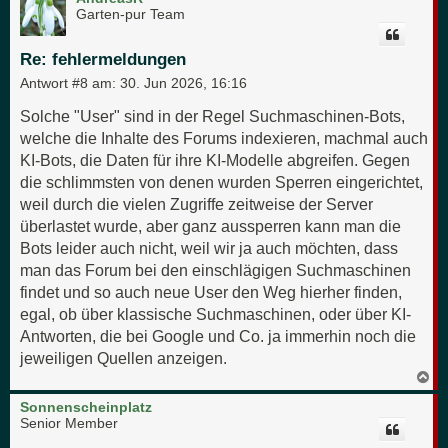
h
Garten-pur Team
o
b
e
Re: fehlermeldungen
n
Antwort #8 am:
30. Jun 2026, 16:16
Solche "User" sind in der Regel Suchmaschinen-Bots,
welche die Inhalte des Forums indexieren, machmal auch
KI-Bots, die Daten für ihre KI-Modelle abgreifen. Gegen
die schlimmsten von denen wurden Sperren eingerichtet,
weil durch die vielen Zugriffe zeitweise der Server
überlastet wurde, aber ganz aussperren kann man die
Bots leider auch nicht, weil wir ja auch möchten, dass
man das Forum bei den einschlägigen Suchmaschinen
findet und so auch neue User den Weg hierher finden,
egal, ob über klassische Suchmaschinen, oder über KI-
Antworten, die bei Google und Co. ja immerhin noch die
jeweiligen Quellen anzeigen.
N
a
c
Sonnenscheinplatz
h
Senior Member
o
b