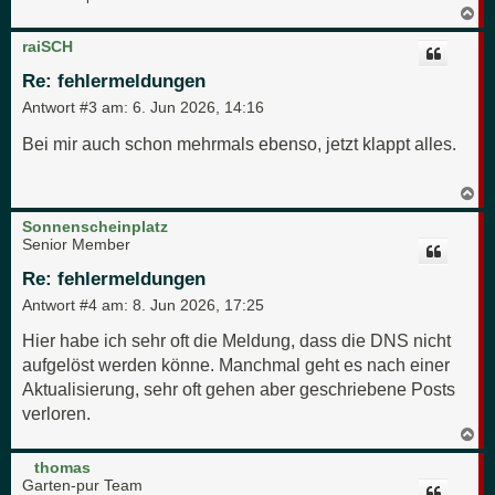
N
a
c
raiSCH
h
o
Re: fehlermeldungen
b
e
Antwort #3 am:
6. Jun 2026, 14:16
n
Bei mir auch schon mehrmals ebenso, jetzt klappt alles.
N
a
c
Sonnenscheinplatz
h
Senior Member
o
b
Re: fehlermeldungen
e
n
Antwort #4 am:
8. Jun 2026, 17:25
Hier habe ich sehr oft die Meldung, dass die DNS nicht
aufgelöst werden könne. Manchmal geht es nach einer
Aktualisierung, sehr oft gehen aber geschriebene Posts
verloren.
N
a
c
thomas
h
Garten-pur Team