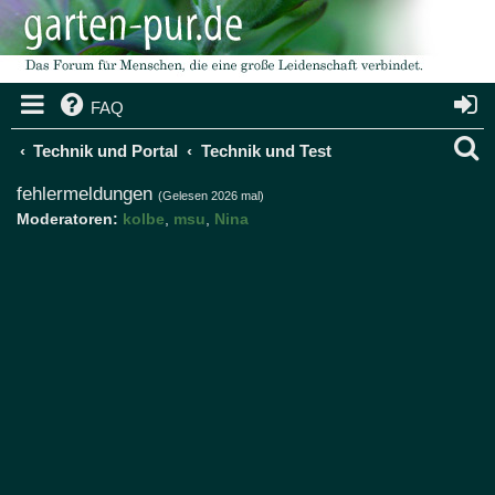
FAQ
S
Technik und Portal
Technik und Test
u
fehlermeldungen
(Gelesen 2026 mal)
Moderatoren:
kolbe
,
msu
,
Nina
c
h
e