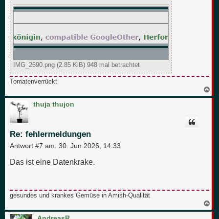
IMG_2690.png (2.85 KiB) 948 mal betrachtet
Tomatenverrückt
N
a
c
thuja thujon
h
o
b
e
Re: fehlermeldungen
n
Antwort #7 am:
30. Jun 2026, 14:33
Das ist eine Datenkrake.
gesundes und krankes Gemüse in Amish-Qualität
N
a
c
AndreasR