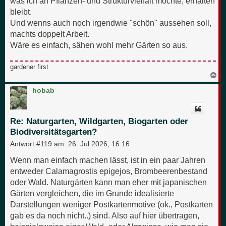
was ich an Pflanzen- und Strukturvielfalt möchte, erhalten
bleibt.
Und wenns auch noch irgendwie "schön" aussehen soll,
machts doppelt Arbeit.
Wäre es einfach, sähen wohl mehr Gärten so aus.
gardener first
N
a
c
hobab
h
o
b
e
Re: Naturgarten, Wildgarten, Biogarten oder
n
Biodiversitätsgarten?
Antwort #119 am:
26. Jul 2026, 16:16
Wenn man einfach machen lässt, ist in ein paar Jahren
entweder Calamagrostis epigejos, Brombeerenbestand
oder Wald. Naturgärten kann man eher mit japanischen
Gärten vergleichen, die im Grunde idealisierte
Darstellungen weniger Postkartenmotive (ok., Postkarten
gab es da noch nicht..) sind. Also auf hier übertragen,