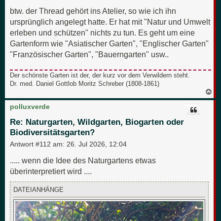
btw. der Thread gehört ins Atelier, so wie ich ihn
ursprünglich angelegt hatte. Er hat mit "Natur und Umwelt
erleben und schützen" nichts zu tun. Es geht um eine
Gartenform wie "Asiatischer Garten", "Englischer Garten"
"Französischer Garten", "Bauerngarten" usw..
Der schönste Garten ist der, der kurz vor dem Verwildern steht.
Dr. med. Daniel Gottlob Moritz Schreber (1808-1861)
N
a
c
polluxverde
h
o
Re: Naturgarten, Wildgarten, Biogarten oder
b
Biodiversitätsgarten?
e
n
Antwort #112 am:
26. Jul 2026, 12:04
..... wenn die Idee des Naturgartens etwas
überinterpretiert wird ....
DATEIANHÄNGE