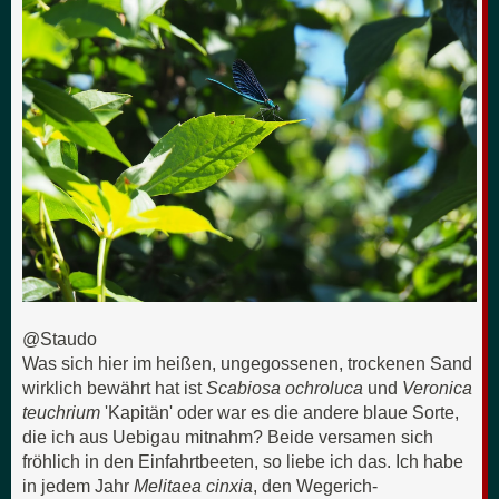
@Staudo
Was sich hier im heißen, ungegossenen, trockenen Sand
wirklich bewährt hat ist
Scabiosa ochroluca
und
Veronica
teuchrium
'Kapitän' oder war es die andere blaue Sorte,
die ich aus Uebigau mitnahm? Beide versamen sich
fröhlich in den Einfahrtbeeten, so liebe ich das. Ich habe
in jedem Jahr
Melitaea cinxia
, den Wegerich-