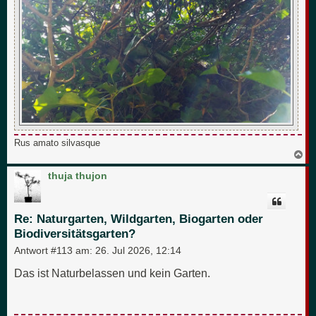
Rus amato silvasque
N
a
c
thuja thujon
h
o
b
e
Re: Naturgarten, Wildgarten, Biogarten oder
n
Biodiversitätsgarten?
Antwort #113 am:
26. Jul 2026, 12:14
Das ist Naturbelassen und kein Garten.