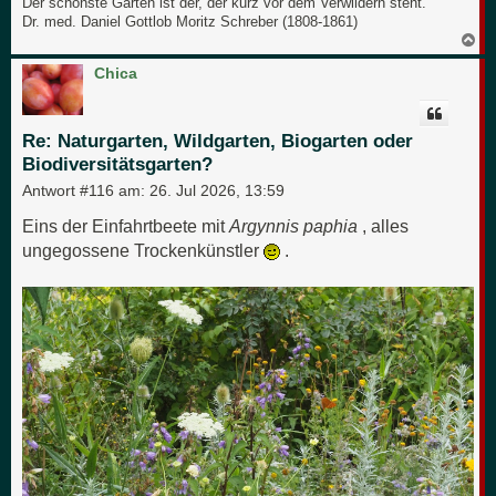
Der schönste Garten ist der, der kurz vor dem Verwildern steht.
Dr. med. Daniel Gottlob Moritz Schreber (1808-1861)
N
a
c
Chica
h
o
b
e
Re: Naturgarten, Wildgarten, Biogarten oder
n
Biodiversitätsgarten?
Antwort #116 am:
26. Jul 2026, 13:59
Eins der Einfahrtbeete mit
Argynnis paphia
, alles
ungegossene Trockenkünstler
.