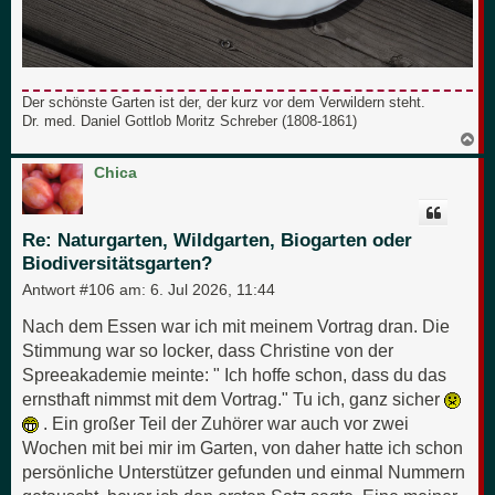
Der schönste Garten ist der, der kurz vor dem Verwildern steht.
Dr. med. Daniel Gottlob Moritz Schreber (1808-1861)
N
a
c
Chica
h
o
b
e
Re: Naturgarten, Wildgarten, Biogarten oder
n
Biodiversitätsgarten?
Antwort #106 am:
6. Jul 2026, 11:44
Nach dem Essen war ich mit meinem Vortrag dran. Die
Stimmung war so locker, dass Christine von der
Spreeakademie meinte: " Ich hoffe schon, dass du das
ernsthaft nimmst mit dem Vortrag." Tu ich, ganz sicher
. Ein großer Teil der Zuhörer war auch vor zwei
Wochen mit bei mir im Garten, von daher hatte ich schon
persönliche Unterstützer gefunden und einmal Nummern