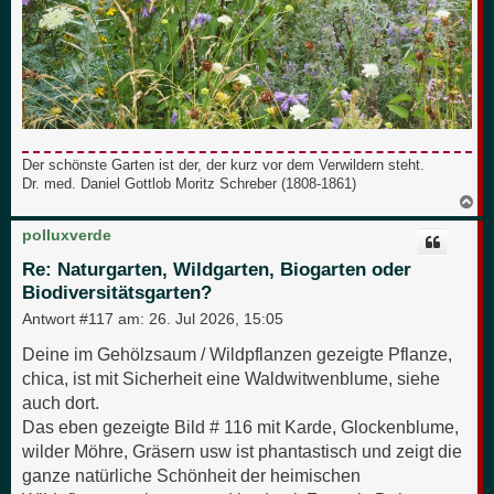
Der schönste Garten ist der, der kurz vor dem Verwildern steht.
Dr. med. Daniel Gottlob Moritz Schreber (1808-1861)
N
a
c
polluxverde
h
o
Re: Naturgarten, Wildgarten, Biogarten oder
b
Biodiversitätsgarten?
e
n
Antwort #117 am:
26. Jul 2026, 15:05
Deine im Gehölzsaum / Wildpflanzen gezeigte Pflanze,
chica, ist mit Sicherheit eine Waldwitwenblume, siehe
auch dort.
Das eben gezeigte Bild # 116 mit Karde, Glockenblume,
wilder Möhre, Gräsern usw ist phantastisch und zeigt die
ganze natürliche Schönheit der heimischen