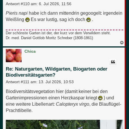
Antwort #110 am:
6. Jul 2026, 11:56
Pieris napi
habe ich dann mittendrin gegoogelt: irgendein
Weißling
Es war lustig, sag ich doch
.
Der schönste Garten ist der, der kurz vor dem Verwildern steht.
Dr. med. Daniel Gottlob Moritz Schreber (1808-1861)
N
a
c
Chica
h
o
b
e
Re: Naturgarten, Wildgarten, Biogarten oder
n
Biodiversitätsgarten?
Antwort #111 am:
13. Jul 2026, 10:53
Biodiversitätsvegetation hier (damit keiner bei den
Gartenimpressionen einen Herzkaspar kriegt
) und
eine weitere Libellenart:
Calopteryx virgo
, die Blauflügel-
Prachtlibelle.