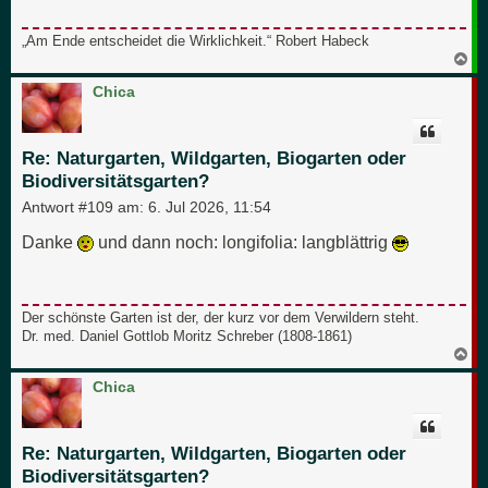
„Am Ende entscheidet die Wirklichkeit.“ Robert Habeck
N
a
c
Chica
h
o
b
e
Re: Naturgarten, Wildgarten, Biogarten oder
n
Biodiversitätsgarten?
Antwort #109 am:
6. Jul 2026, 11:54
Danke
und dann noch: longifolia: langblättrig
Der schönste Garten ist der, der kurz vor dem Verwildern steht.
Dr. med. Daniel Gottlob Moritz Schreber (1808-1861)
N
a
c
Chica
h
o
b
e
Re: Naturgarten, Wildgarten, Biogarten oder
n
Biodiversitätsgarten?