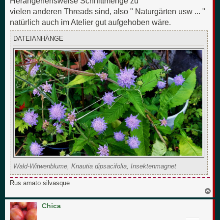
Herangehensweise Schnittmenge zu
vielen anderen Threads sind, also " Naturgärten usw ... "
natürlich auch im Atelier gut aufgehoben wäre.
DATEIANHÄNGE
Wald-Witwenblume, Knautia dipsacifolia, Insektenmagnet
Rus amato silvasque
N
a
c
Chica
h
o