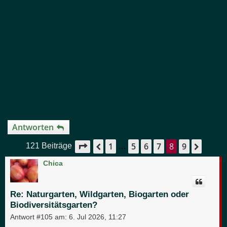
Antworten
1
5
6
7
8
9
Seite
8
von
9
Vorherige
Nächs
121 Beiträge
…
Chica
Re: Naturgarten, Wildgarten, Biogarten oder
Biodiversitätsgarten?
Antwort #105 am:
6. Jul 2026, 11:27