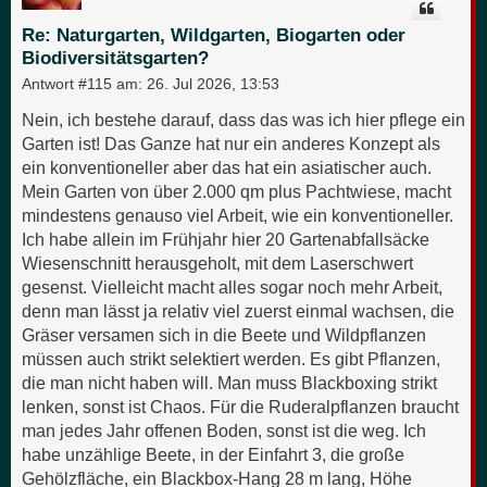
b
e
Re: Naturgarten, Wildgarten, Biogarten oder
n
Biodiversitätsgarten?
Antwort #115 am:
26. Jul 2026, 13:53
Nein, ich bestehe darauf, dass das was ich hier pflege ein
Garten ist! Das Ganze hat nur ein anderes Konzept als
ein konventioneller aber das hat ein asiatischer auch.
Mein Garten von über 2.000 qm plus Pachtwiese, macht
mindestens genauso viel Arbeit, wie ein konventioneller.
Ich habe allein im Frühjahr hier 20 Gartenabfallsäcke
Wiesenschnitt herausgeholt, mit dem Laserschwert
gesenst. Vielleicht macht alles sogar noch mehr Arbeit,
denn man lässt ja relativ viel zuerst einmal wachsen, die
Gräser versamen sich in die Beete und Wildpflanzen
müssen auch strikt selektiert werden. Es gibt Pflanzen,
die man nicht haben will. Man muss Blackboxing strikt
lenken, sonst ist Chaos. Für die Ruderalpflanzen braucht
man jedes Jahr offenen Boden, sonst ist die weg. Ich
habe unzählige Beete, in der Einfahrt 3, die große
Gehölzfläche, ein Blackbox-Hang 28 m lang, Höhe