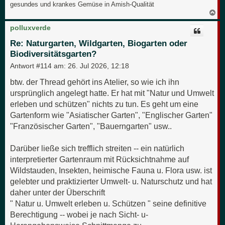
gesundes und krankes Gemüse in Amish-Qualität
N
a
c
polluxverde
h
o
Re: Naturgarten, Wildgarten, Biogarten oder
b
Biodiversitätsgarten?
e
n
Antwort #114 am:
26. Jul 2026, 12:18
btw. der Thread gehört ins Atelier, so wie ich ihn
ursprünglich angelegt hatte. Er hat mit "Natur und Umwelt
erleben und schützen" nichts zu tun. Es geht um eine
Gartenform wie "Asiatischer Garten", "Englischer Garten"
"Französischer Garten", "Bauerngarten" usw..
Darüber ließe sich trefflich streiten -- ein natürlich
interpretierter Gartenraum mit Rücksichtnahme auf
Wildstauden, Insekten, heimische Fauna u. Flora usw. ist
gelebter und praktizierter Umwelt- u. Naturschutz und hat
daher unter der Überschrift
" Natur u. Umwelt erleben u. Schützen " seine definitive
Berechtigung -- wobei je nach Sicht- u-