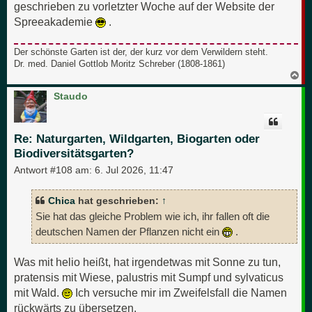
geschrieben zu vorletzter Woche auf der Website der
Spreeakademie
.
Der schönste Garten ist der, der kurz vor dem Verwildern steht.
Dr. med. Daniel Gottlob Moritz Schreber (1808-1861)
N
a
c
Staudo
h
o
b
e
Re: Naturgarten, Wildgarten, Biogarten oder
n
Biodiversitätsgarten?
Antwort #108 am:
6. Jul 2026, 11:47
Chica
hat geschrieben:
↑
Sie hat das gleiche Problem wie ich, ihr fallen oft die
deutschen Namen der Pflanzen nicht ein
.
Was mit helio heißt, hat irgendetwas mit Sonne zu tun,
pratensis mit Wiese, palustris mit Sumpf und sylvaticus
mit Wald.
Ich versuche mir im Zweifelsfall die Namen
rückwärts zu übersetzen.