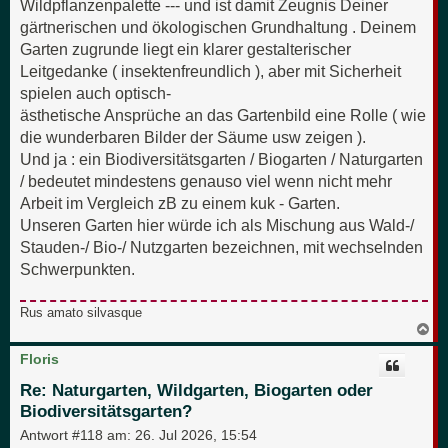
Wildpflanzenpalette --- und ist damit Zeugnis Deiner
gärtnerischen und ökologischen Grundhaltung . Deinem
Garten zugrunde liegt ein klarer gestalterischer
Leitgedanke ( insektenfreundlich ), aber mit Sicherheit
spielen auch optisch-
ästhetische Ansprüche an das Gartenbild eine Rolle ( wie
die wunderbaren Bilder der Säume usw zeigen ).
Und ja : ein Biodiversitätsgarten / Biogarten / Naturgarten
/ bedeutet mindestens genauso viel wenn nicht mehr
Arbeit im Vergleich zB zu einem kuk - Garten.
Unseren Garten hier würde ich als Mischung aus Wald-/
Stauden-/ Bio-/ Nutzgarten bezeichnen, mit wechselnden
Schwerpunkten.
Rus amato silvasque
N
a
c
Floris
h
o
Re: Naturgarten, Wildgarten, Biogarten oder
b
Biodiversitätsgarten?
e
n
Antwort #118 am:
26. Jul 2026, 15:54