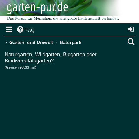
FAQ
S
Garten- und Umwelt
Naturpark
u
Naturgarten, Wildgarten, Biogarten oder
Biodiversitätsgarten?
c
(Gelesen 26833 mal)
h
e