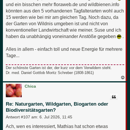
und ein bisschen mehr floraweb.de und wildbienen.info
könnten aus den 5 vorhandenen Tagfalterarten wohl auch
15 werden wie bei mir am gleichen Tag. Noch dazu, da
der Garten von Wildnis umgeben ist und nicht von
konventioneller Landwirtschaft wie meiner. Suse und ich
haben da unabhängig voneinander Anstöße gegeben
.
Alles in allem - einfach toll und neue Energie für mehrere
Tage...
Der schönste Garten ist der, der kurz vor dem Verwildern steht.
Dr. med. Daniel Gottlob Moritz Schreber (1808-1861)
N
a
c
Chica
h
o
b
e
Re: Naturgarten, Wildgarten, Biogarten oder
n
Biodiversitätsgarten?
Antwort #107 am:
6. Jul 2026, 11:45
Ach, wen es interessiert, Mathias hat schon etwas