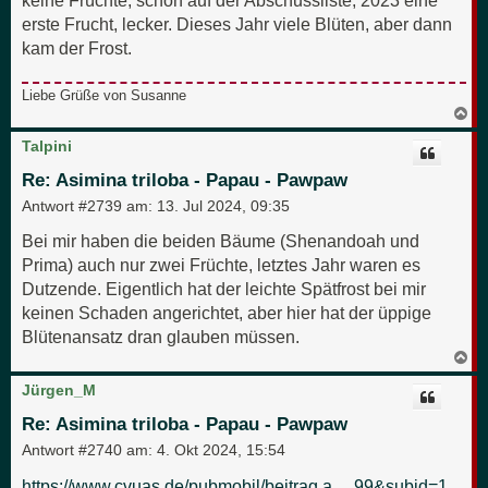
keine Früchte, schon auf der Abschussliste, 2023 eine
erste Frucht, lecker. Dieses Jahr viele Blüten, aber dann
kam der Frost.
Liebe Grüße von Susanne
N
a
c
Talpini
h
o
Re: Asimina triloba - Papau - Pawpaw
b
e
Antwort #2739 am:
13. Jul 2024, 09:35
n
Bei mir haben die beiden Bäume (Shenandoah und
Prima) auch nur zwei Früchte, letztes Jahr waren es
Dutzende. Eigentlich hat der leichte Spätfrost bei mir
keinen Schaden angerichtet, aber hier hat der üppige
Blütenansatz dran glauben müssen.
N
a
c
Jürgen_M
h
o
Re: Asimina triloba - Papau - Pawpaw
b
e
Antwort #2740 am:
4. Okt 2024, 15:54
n
https://www.cvuas.de/pubmobil/beitrag.a ... 99&subid=1