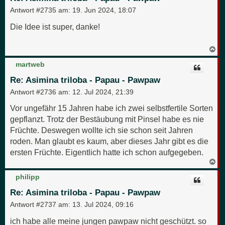
b
e
Antwort #2735 am:
19. Jun 2024, 18:07
n
Die Idee ist super, danke!
N
a
c
martweb
h
o
Re: Asimina triloba - Papau - Pawpaw
b
e
Antwort #2736 am:
12. Jul 2024, 21:39
n
Vor ungefähr 15 Jahren habe ich zwei selbstfertile Sorten
gepflanzt. Trotz der Bestäubung mit Pinsel habe es nie
Früchte. Deswegen wollte ich sie schon seit Jahren
roden. Man glaubt es kaum, aber dieses Jahr gibt es die
ersten Früchte. Eigentlich hatte ich schon aufgegeben.
N
a
c
philipp
h
o
Re: Asimina triloba - Papau - Pawpaw
b
e
Antwort #2737 am:
13. Jul 2024, 09:16
n
ich habe alle meine jungen pawpaw nicht geschützt. so