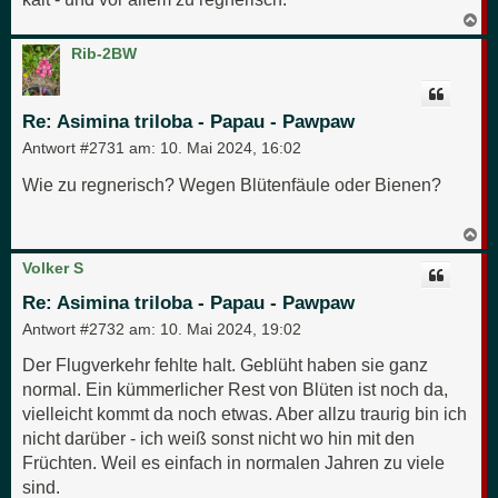
N
a
c
Rib-2BW
h
o
b
e
Re: Asimina triloba - Papau - Pawpaw
n
Antwort #2731 am:
10. Mai 2024, 16:02
Wie zu regnerisch? Wegen Blütenfäule oder Bienen?
N
a
c
Volker S
h
o
Re: Asimina triloba - Papau - Pawpaw
b
e
Antwort #2732 am:
10. Mai 2024, 19:02
n
Der Flugverkehr fehlte halt. Geblüht haben sie ganz
normal. Ein kümmerlicher Rest von Blüten ist noch da,
vielleicht kommt da noch etwas. Aber allzu traurig bin ich
nicht darüber - ich weiß sonst nicht wo hin mit den
Früchten. Weil es einfach in normalen Jahren zu viele
sind.