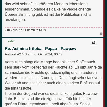
das wird sehr oft in größeren Mengen lebenslang
eingenommen. Solange es da keine vergleichende
Übereinstimmung gibt, ist mit der Publikation nichts
anzufangen.
Gruß aus Karl-Chemnitz-Murx
N
a
c
kaliz
h
o
Re: Asimina triloba - Papau - Pawpaw
b
e
Antwort #2743 am:
6. Okt 2024, 00:49
n
Vermutlich hängt die Menge bedenklicher Stoffe auch
sehr stark vom Reifegrad der Früchte ab. Es gibt Jahre da
schmecken die Früchte geradezu giftig und in anderen
wiederum sind sie süß und gut. Das hängt sehr stark vom
Wetter ab und hat sicher auch einen starken Einfluss auf
die Inhaltsstoffe.
Hier in der Gegend war es diesmal kein gutes Pawpaw
Jahr. Bei mir sind die einzigen zwei Früchte bei der
großen Dürre irgendwann unreif abgefallen. So viel