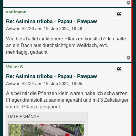
N
a
c
asdfmann
h
o
Re: Asimina triloba - Papau - Pawpaw
b
e
Antwort #2733 am:
19. Jun 2024, 16:46
n
Wie beschattet ihr kleinere Pflanzen künstlich? Ich hatte
an ein Dach aus durchsichtigem Welldach, evtl.
mehrlagig, gedacht.
N
a
c
Volker S
h
o
Re: Asimina triloba - Papau - Pawpaw
b
e
Antwort #2734 am:
19. Jun 2024, 18:05
n
Als bei mir die Pflanzen klein waren habe ich schwarzen
Fliegendrahtstoff zusammengenäht und mit 3 Zeltstangen
vor der Pflanze gespannt.
DATEIANHÄNGE