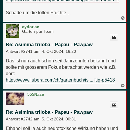
Schade um die tollen Früchte…
N
a
c
cydorian
h
Garten-pur Team
o
b
e
Re: Asimina triloba - Papau - Pawpaw
n
Antwort #2741 am:
4. Okt 2024, 16:20
Das ist nun auch schon seit Jahrzehnten bekannt und
sollte mit grösserem Fokus betrachtet werden wie z.B.
dort:
https://www.lubera.com/ch/gartenbuch/is ... ftig-p5418
N
a
c
555Nase
h
o
b
e
Re: Asimina triloba - Papau - Pawpaw
n
Antwort #2742 am:
5. Okt 2024, 00:31
Ethanol soll ja auch neurotoxische Wirkung haben und