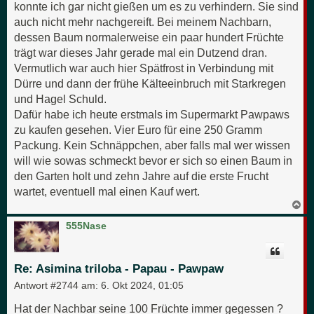
konnte ich gar nicht gießen um es zu verhindern. Sie sind
auch nicht mehr nachgereift. Bei meinem Nachbarn,
dessen Baum normalerweise ein paar hundert Früchte
trägt war dieses Jahr gerade mal ein Dutzend dran.
Vermutlich war auch hier Spätfrost in Verbindung mit
Dürre und dann der frühe Kälteeinbruch mit Starkregen
und Hagel Schuld.
Dafür habe ich heute erstmals im Supermarkt Pawpaws
zu kaufen gesehen. Vier Euro für eine 250 Gramm
Packung. Kein Schnäppchen, aber falls mal wer wissen
will wie sowas schmeckt bevor er sich so einen Baum in
den Garten holt und zehn Jahre auf die erste Frucht
wartet, eventuell mal einen Kauf wert.
N
a
c
555Nase
h
o
b
e
Re: Asimina triloba - Papau - Pawpaw
n
Antwort #2744 am:
6. Okt 2024, 01:05
Hat der Nachbar seine 100 Früchte immer gegessen ?