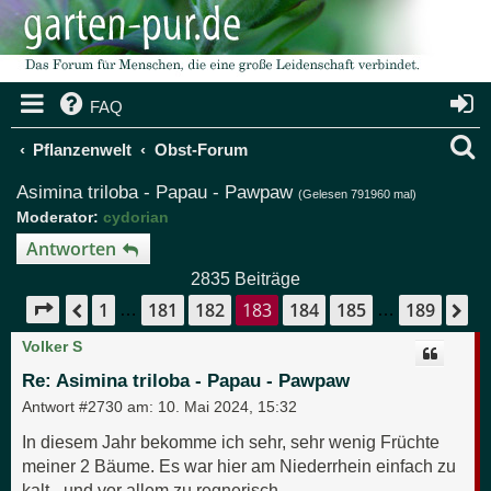
FAQ
S
Pflanzenwelt
Obst-Forum
u
Asimina triloba - Papau - Pawpaw
(Gelesen 791960 mal)
Moderator:
cydorian
c
Antworten
h
2835 Beiträge
e
1
181
182
183
184
185
189
Seite
183
von
189
Vorherige
Nä
…
…
Volker S
Re: Asimina triloba - Papau - Pawpaw
Antwort #2730 am:
10. Mai 2024, 15:32
In diesem Jahr bekomme ich sehr, sehr wenig Früchte
meiner 2 Bäume. Es war hier am Niederrhein einfach zu
kalt - und vor allem zu regnerisch.