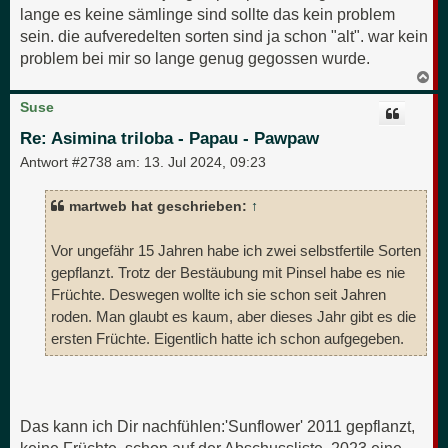
lange es keine sämlinge sind sollte das kein problem
sein. die aufveredelten sorten sind ja schon "alt". war kein
problem bei mir so lange genug gegossen wurde.
N
a
c
Suse
h
o
Re: Asimina triloba - Papau - Pawpaw
b
e
Antwort #2738 am:
13. Jul 2024, 09:23
n
martweb hat geschrieben:
↑
Vor ungefähr 15 Jahren habe ich zwei selbstfertile Sorten
gepflanzt. Trotz der Bestäubung mit Pinsel habe es nie
Früchte. Deswegen wollte ich sie schon seit Jahren
roden. Man glaubt es kaum, aber dieses Jahr gibt es die
ersten Früchte. Eigentlich hatte ich schon aufgegeben.
Das kann ich Dir nachfühlen:'Sunflower' 2011 gepflanzt,