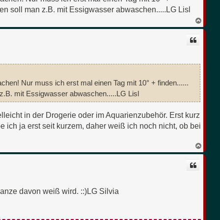
n
cken soll man z.B. mit Essigwasser abwaschen.....LG Lisl
N
a
c
h
o
b
e
n
hen! Nur muss ich erst mal einen Tag mit 10° + finden......
 z.B. mit Essigwasser abwaschen.....LG Lisl
lleicht in der Drogerie oder im Aquarienzubehör. Erst kurz
ich ja erst seit kurzem, daher weiß ich noch nicht, ob bei
N
a
c
h
o
b
e
anze davon weiß wird. ::)LG Silvia
n