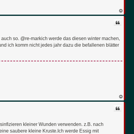
N
a
c
h
o
b
e
er auch so. @re-markich werde das diesen winter machen,
n
und ich komm nicht jedes jahr dazu die befallenen blätter
N
a
c
h
o
b
e
esinfizieren kleiner Wunden verwenden. z.B. nach
n
eine saubere kleine Kruste.Ich werde Essig mit