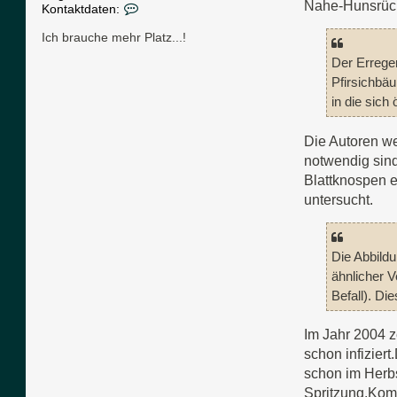
Nahe-Hunsrüc
K
Kontaktdaten:
o
n
Ich brauche mehr Platz...!
t
Der Erreger
a
k
Pfirsichbä
t
in die sich 
d
a
t
Die Autoren w
e
notwendig sind
n
v
Blattknospen e
o
untersucht.
n
R
e
-
Die Abbildu
M
ähnlicher V
a
r
Befall). Di
k
Im Jahr 2004 z
schon infizier
schon im Herbst
Spritzung.Komm