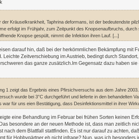
k
 der Kräuselkrankheit, Taphrina deformans, ist der bedeutendste pilzlic
ume erfolgt im Frühjahr, zum Zeitpunkt des Knopsenaufbruchs, dur
öffnende Knopse gespült, nimmt die Infektion ihren Lauf. [...]
eisen darauf hin, daß bei der herkömmlichen Bekämpfung mit F
. Leichte Zeitverschiebung im Austrieb, bedingt durch Standort
rschweren das ganze zusätzlich.Im Gegensatz dazu haben sie e
ng 1 zeigt das Ergebnis eines Pfirsichversuchs aus dem Jahre 2003. 
ersuch wurde bei 3°C durchgeführt und lieferte in den behandelten V
es war für uns eien Bestätigung, dass Desinfektionsmittel in ihrer Wi
eigte eine Behandlung im Februar bei frühen Sorten keinen Erf
t.Das besondere an der neuen Methode ist, dass man zeitlich n
 nach dem Blattfall stattfinden. Es ist nur darauf zu achten, daß
t für Hobbygärtner eh nicht infrage? Nun, was ich besonders int