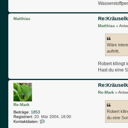
Wasserstoffper
Re:Kräuselk
Matthias
Matthias
»
Antw
Wäre intere
auftritt.
Robert kllingt 
Hast du eine S
Re:Kräuselk
Re-Mark
»
Antw
Re-Mark
Robert klli
Beiträge:
1853
Registriert:
20. Mär 2004, 18:00
du eine Sor
K
Kontaktdaten:
o