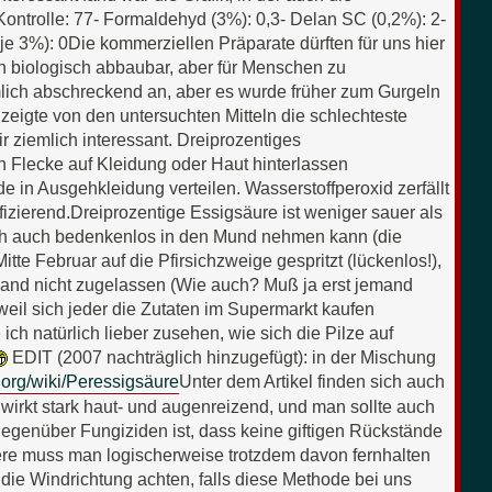
Kontrolle: 77- Formaldehyd (3%): 0,3- Delan SC (0,2%): 2-
e 3%): 0Die kommerziellen Präparate dürften für uns hier
ch biologisch abbaubar, aber für Menschen zu
emlich abschreckend an, aber es wurde früher zum Gurgeln
 zeigte von den untersuchten Mitteln die schlechteste
r ziemlich interessant. Dreiprozentiges
 Flecke auf Kleidung oder Haut hinterlassen
e in Ausgehkleidung verteilen. Wasserstoffperoxid zerfällt
nfizierend.Dreiprozentige Essigsäure ist weniger sauer als
ich auch bedenkenlos in den Mund nehmen kann (die
e Februar auf die Pfirsichzweige gespritzt (lückenlos!),
hland nicht zugelassen (Wie auch? Muß ja erst jemand
weil sich jeder die Zutaten im Supermarkt kaufen
h natürlich lieber zusehen, wie sich die Pilze auf
EDIT (2007 nachträglich hinzugefügt): in der Mischung
a.org/wiki/Peressigsäure
Unter dem Artikel finden sich auch
irkt stark haut- und augenreizend, und man sollte auch
egenüber Fungiziden ist, dass keine giftigen Rückstände
iere muss man logischerweise trotzdem davon fernhalten
e Windrichtung achten, falls diese Methode bei uns