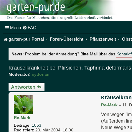
Menu
FAQ
garten-pur Portal
Foren-Übersicht
Pflanzenwelt
Obs
News:
Problem bei der Anmeldung? Bitte Mail über das
Kontakt
Kräuselkrankheit bei Pfirsichen, Taphrina deformans
Moderator:
cydorian
Antworten
Kräuselkran
Re-Mark
»
11. 
Von wegen 'im 
Re-Mark
(Außerdem find
Beiträge:
1853
Neue Wege zur
Registriert:
20. Mär 2004, 18:00