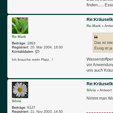
a
finden...... Es
t
e
n
v
Re:Kräuselk
o
Re-Mark
»
Antw
n
S
i
Re-Mark
l
v
Das ist int
Beiträge:
1853
i
Registriert:
20. Mär 2004, 18:00
Essig ist j
a
K
Kontaktdaten:
o
Wasserstoffper
n
Ich brauche mehr Platz...!
t
vor Anwendung 
a
uns auch Kräuse
k
t
d
a
Re:Kräuselk
t
Silvia
»
Antwort
e
n
Nimmt man Wass
v
Silvia
o
n
Beiträge:
5127
R
Registriert:
21. Nov 2003, 14:50