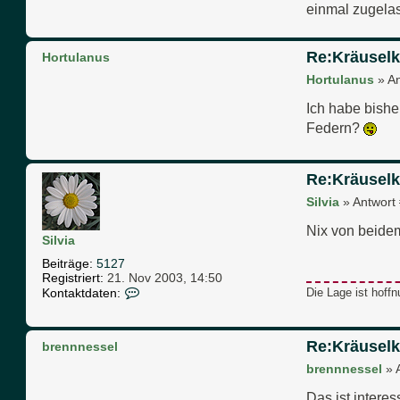
einmal zugelas
Re:Kräuselk
Hortulanus
Hortulanus
»
An
Ich habe bishe
Federn?
Re:Kräuselk
Silvia
»
Antwort
Nix von beidem
Silvia
Beiträge:
5127
Registriert:
21. Nov 2003, 14:50
K
Kontaktdaten:
Die Lage ist hoffn
o
n
t
Re:Kräuselk
brennnessel
a
k
brennnessel
»
t
d
Das ist intere