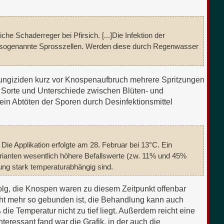
he Schaderreger bei Pfirsich. [...]Die Infektion der
ch sogenannte Sprosszellen. Werden diese durch Regenwasser
ungiziden kurz vor Knospenaufbruch mehrere Spritzungen
, Sorte und Unterschiede zwischen Blüten- und
in Abtöten der Sporen durch Desinfektionsmittel
Die Applikation erfolgte am 28. Februar bei 13°C. Ein
arianten wesentlich höhere Befallswerte (zw. 11% und 45%
rkung stark temperaturabhängig sind.
olg, die Knospen waren zu diesem Zeitpunkt offenbar
icht mehr so gebunden ist, die Behandlung kann auch
 die Temperatur nicht zu tief liegt. Außerdem reicht eine
eressant fand war die Grafik, in der auch die