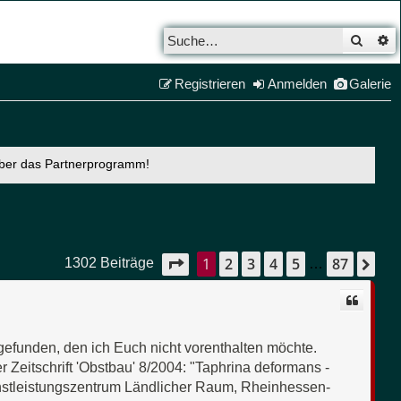
Such
E
Registrieren
Anmelden
Galerie
über das Partnerprogramm!
1
2
3
4
5
87
Seite
1
von
87
Nä
1302 Beiträge
…
 gefunden, den ich Euch nicht vorenthalten möchte.
r Zeitschrift 'Obstbau' 8/2004: "Taphrina deformans -
stleistungszentrum Ländlicher Raum, Rheinhessen-