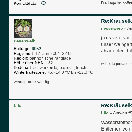
K
e
Kontaktdaten:
Die Lage ist hoffn
o
-
n
M
t
a
Re:Kräuselk
a
r
k
k
riesenweib
»
An
t
d
ja es verursac
a
riesenweib
unser weingarte
t
Beiträge:
9052
e
abzurupfen. hilf
Registriert:
12. Jun 2004, 22:08
n
Region:
pannonische randlage
v
Höhe über NHN:
182
will bitte jemand 
o
Bodenart:
schwarzerde, basisch, feucht
n
Winterhärtezone:
7b: -14,9 °C bis -12,3 °C
S
i
windig. sehr windig.
l
v
i
a
Re:Kräuselk
Lilo
Lilo
»
Antwort #
Wasserstoffper
Entfernen von 