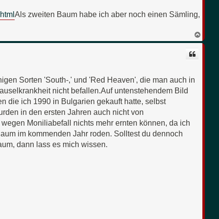
.html
Als zweiten Baum habe ich aber noch einen Sämling,
N
a
c
h
o
b
e
chigen Sorten 'South-,' und 'Red Heaven', die man auch in
n
uselkrankheit nicht befallen.Auf untenstehendem Bild
 die ich 1990 in Bulgarien gekauft hatte, selbst
rden in den ersten Jahren auch nicht von
 wegen Moniliabefall nichts mehr ernten können, da ich
 Baum im kommenden Jahr roden. Solltest du dennoch
aum, dann lass es mich wissen.