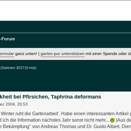
t-Forum
formular
ganz unten! |
garten-pur unterstützen
mit einer Spende oder 
(Gelesen 303716 mal)
kheit bei Pfirsichen, Taphrina deformans
Dez 2004, 20:53
Winter ruht die Gartenarbeit'. Habe einen interessanten Artikel
 ich die Information nächstes Jahr sonst nicht mehr...
)Aus de
 Bekämpfung" von Andreas Thomas und Dr. Guido Albert, Dien