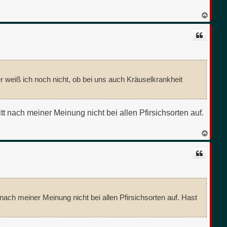
N
a
c
h
o
b
e
n
er weiß ich noch nicht, ob bei uns auch Kräuselkrankheit
itt nach meiner Meinung nicht bei allen Pfirsichsorten auf.
N
a
c
h
o
b
e
n
t nach meiner Meinung nicht bei allen Pfirsichsorten auf. Hast