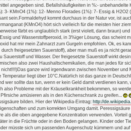
ittel angegeben sind. Befallshäufigkeiten in %:- unbehandelte 
%): 3- KMnO4 (1%): 12- Menno Florades (1%): 7- Essig & H2O2 (j
sant sein.Formaldehyd kommt durchaus in der Natur vor, ist au
ermanganat (KMnO4) hört sich vielleich für die meisten hier zi
rweise färbt es unglaublich stark (erst violett, dann braun) und
Essig und Wasserstoffperoxid, in 3%iger Lösung, das scheint mi
oxid hat mir mein Zahnarzt zum Gurgeln empfohlen. Ok, es kann
 durch freigesetzten Sauerstoff), aber man muß es ja nicht gerad
zu Sauerstoff und Wasser. Der freigesetzte Sauerstoff wirkt desi
 mischen also zwei Haushaltschemikalien, die man jedes für s
nicht!!!!)Das ganze wird irgendwann zwischen November und Mitt
 Temperatur liegt über 10°C.Natürlich ist das ganze in Deutsc
d wer sollte das tun, wenn er kein Geld damit verdienen kann, 
ch also Probleme mit der Kräuselkrankheit bekommen, so werde ic
Pfirsiche amüsieren als in den Küchenschrank zu greifen...
ssigsäure bilden. Hier der Wikipedia-Eintrag:
http://de.wikipedi
igenschaften und zum korrekten Umgang damit. Peressigsäure w
re als die oben angegebene Konzentration verwenden. Vorteil g
päter in die Früchte oder in den Boden gelangen. Kinder oder T
der müsste sich um passenden Augenschutz kümmern und auf di