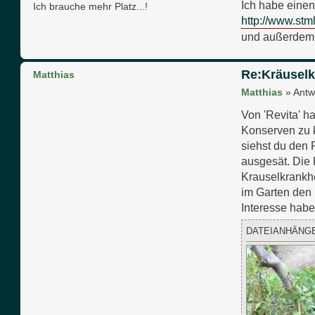
Ich habe einen 
n
Ich brauche mehr Platz...!
t
http://www.stm
a
und außerdem h
k
t
d
a
Re:Kräuselk
Matthias
t
Matthias
»
Antw
e
n
Von 'Revita' ha
v
o
Konserven zu k
n
siehst du den 
R
ausgesät. Die 
e
-
Krauselkrankhe
M
im Garten den
a
Interesse hab
r
k
DATEIANHÄNG