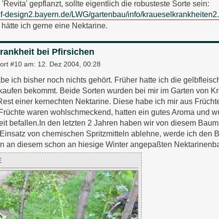
'Revita' gepflanzt, sollte eigentlich die robusteste Sorte sein:
lf-design2.bayern.de/LWG/gartenbau/info/kraueselkrankheiten2
ätte ich gerne eine Nektarine.
rankheit bei Pfirsichen
ort #10 am:
12. Dez 2004, 00:28
be ich bisher noch nichts gehört. Früher hatte ich die gelbfleis
aufen bekommt. Beide Sorten wurden bei mir im Garten von Kra
Rest einer kernechten Nektarine. Diese habe ich mir aus Früchten
Früchte waren wohlschmeckend, hatten ein gutes Aroma und wu
it befallen.In den letzten 2 Jahren haben wir von diesem Baum
 Einsatz von chemischen Spritzmitteln ablehne, werde ich den
en an diesem schon an hiesige Winter angepaßten Nektarinenb
E