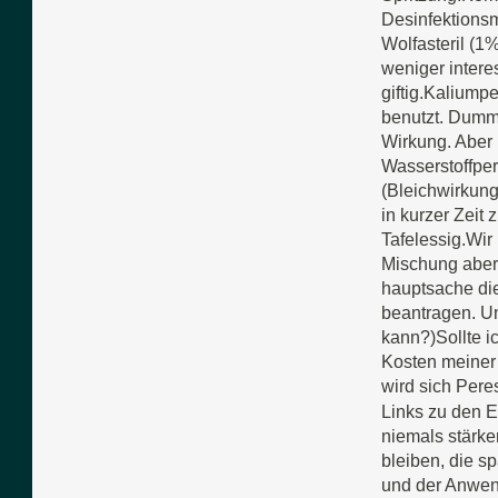
Desinfektionsm
Wolfasteril (1
weniger intere
giftig.Kaliump
benutzt. Dumme
Wirkung. Aber 
Wasserstoffper
(Bleichwirkung
in kurzer Zeit 
Tafelessig.Wir
Mischung aber 
hauptsache die
beantragen. Un
kann?)Sollte i
Kosten meiner 
wird sich Pere
Links zu den E
niemals stärke
bleiben, die s
und der Anwen