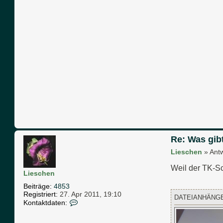
Re: Was gib
Lieschen
»
Ant
Weil der TK-S
Lieschen
Beiträge:
4853
Registriert:
27. Apr 2011, 19:10
DATEIANHÄNG
K
Kontaktdaten:
o
n