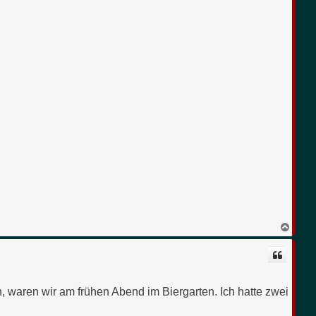
N
a
c
h
o
b
e
, waren wir am frühen Abend im Biergarten. Ich hatte zwei
n