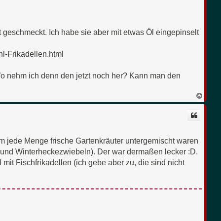
e
n
geschmeckt. Ich habe sie aber mit etwas Öl eingepinselt
-Frikadellen.html
 Wo nehm ich denn den jetzt noch her? Kann man den
N
a
c
h
o
b
e
dem jede Menge frische Gartenkräuter untergemischt waren
n
r und Winterheckezwiebeln). Der war dermaßen lecker :D.
it Fischfrikadellen (ich gebe aber zu, die sind nicht