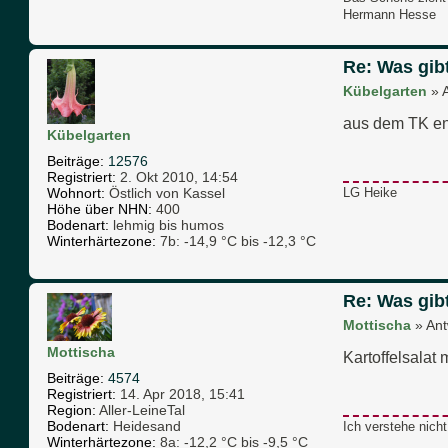
Hermann Hesse
Re: Was gib
Kübelgarten
»
aus dem TK en
Kübelgarten
Beiträge:
12576
Registriert:
2. Okt 2010, 14:54
Wohnort:
Östlich von Kassel
LG Heike
Höhe über NHN:
400
Bodenart:
lehmig bis humos
Winterhärtezone:
7b: -14,9 °C bis -12,3 °C
Re: Was gib
Mottischa
»
Ant
Mottischa
Kartoffelsalat 
Beiträge:
4574
Registriert:
14. Apr 2018, 15:41
Region:
Aller-LeineTal
Bodenart:
Heidesand
Ich verstehe nich
Winterhärtezone:
8a: -12,2 °C bis -9,5 °C