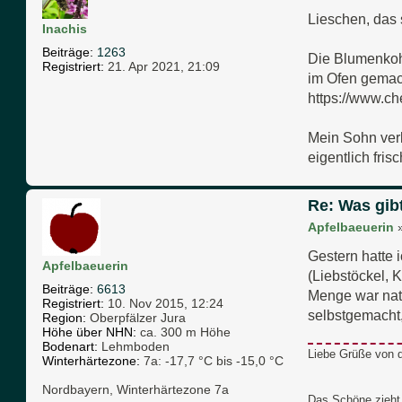
Lieschen, das 
Inachis
Beiträge:
1263
Die Blumenkohl
Registriert:
21. Apr 2021, 21:09
im Ofen gemach
https://www.c
Mein Sohn verl
eigentlich fris
Re: Was gib
Apfelbaeuerin
Gestern hatte 
Apfelbaeuerin
(Liebstöckel, 
Beiträge:
6613
Menge war natü
Registriert:
10. Nov 2015, 12:24
selbstgemacht
Region:
Oberpfälzer Jura
Höhe über NHN:
ca. 300 m Höhe
Bodenart:
Lehmboden
Liebe Grüße von d
Winterhärtezone:
7a: -17,7 °C bis -15,0 °C
Nordbayern, Winterhärtezone 7a
Das Schöne zieht 