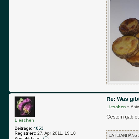
t
a
k
t
d
a
t
e
n
v
o
n
L
i
e
s
c
h
e
n
Re: Was gib
Lieschen
»
Ant
Gestern gab e
Lieschen
Beiträge:
4853
Registriert:
27. Apr 2011, 19:10
DATEIANHÄNG
K
Kontaktdaten: