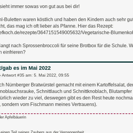
sieht immer sowas von gut aus bei dir!
-Buletten waren köstlich und haben den Kindern auch sehr gut 
t, das mag ich oft lieber als Pfanne. Hier das Rezept:
hefkoch.de/rezepte/3647151549005632/Vegetarische-Blumenkohl
angt nach Sprossenbroccoli für seine Brotbox für die Schule.
ch einfrieren?
t/gab es im Mai 2022
»
Antwort #35 am:
5. Mai 2022, 09:55
ich Nürnberger Bratwürstel gemacht mit einem Kartoffelsalat, 
Knoblauchsrauke, Schnittlauch und Schnittknoblach, Blutampfe
rlich wieder zu viel, deswegen gibt es den Rest heute nochmal m
, sondern vom Fischmann meines Vertrauens).
er Apfelbäuerin
einen Teil seines Zaubers aus der Vergangenheit.