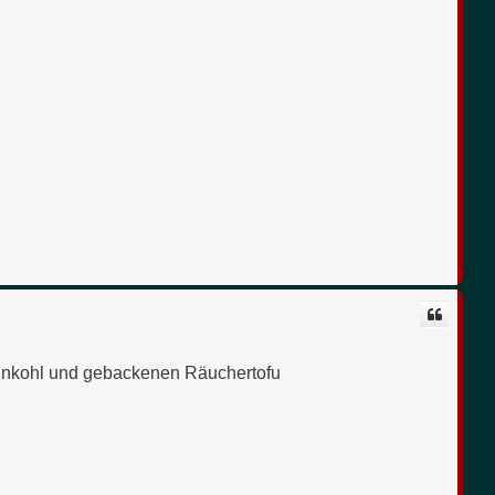
o
b
e
n
rünkohl und gebackenen Räuchertofu