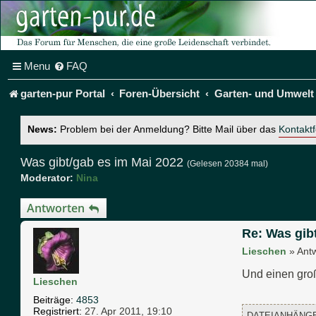
Menu
FAQ
garten-pur Portal
Foren-Übersicht
Garten- und Umwelt
News:
Problem bei der Anmeldung? Bitte Mail über das
Kontakt
Was gibt/gab es im Mai 2022
(Gelesen 20384 mal)
Moderator:
Nina
Antworten
Re: Was gib
Lieschen
»
Ant
Und einen gro
Lieschen
Beiträge:
4853
Registriert:
27. Apr 2011, 19:10
DATEIANHÄNG