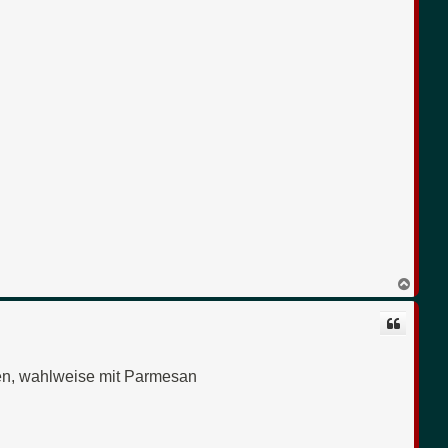
N
a
c
h
o
b
e
en, wahlweise mit Parmesan
n