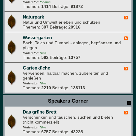
r
d
Moderator:
thomas
e
Themen:
1414
Beiträge:
91872
-
i
N
m
a
Naturpark
F
G
t
Natur und Umwelt erleben und schützen
e
a
u
Themen:
307
Beiträge:
20916
e
r
r
d
t
f
-
Wassergarten
F
e
o
N
Bach, Teich und Tümpel - anlegen, bepflanzen und
e
n
t
a
pflegen
e
o
t
d
Moderator:
Nina
g
u
Themen:
562
Beiträge:
13757
-
r
r
W
a
p
a
Gartenküche
F
f
a
s
Verwenden, haltbar machen, zubereiten und
e
i
r
s
genießen
e
e
k
e
d
Moderator:
Nina
r
Themen:
2210
Beiträge:
138113
-
g
G
a
a
Speakers Corner
r
r
t
t
e
Das grüne Brett
e
F
n
n
Verschenken und tauschen, suchen und bieten
e
k
(nicht kommerziell)
e
ü
d
Moderator:
Nina
c
Themen:
6757
Beiträge:
43225
-