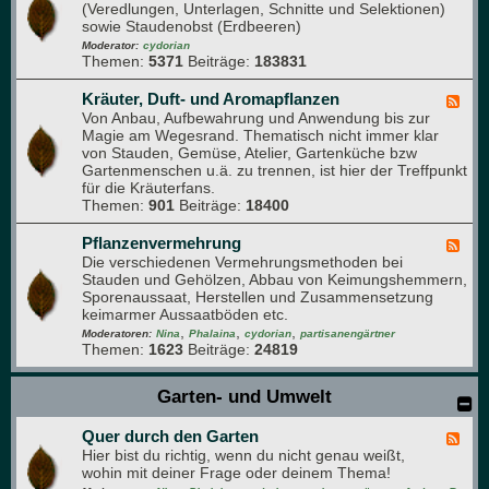
u
(Veredlungen, Unterlagen, Schnitte und Selektionen)
e
d
sowie Staudenobst (Erdbeeren)
d
e
-
Moderator:
cydorian
n
Themen:
5371
Beiträge:
183831
O
b
s
Kräuter, Duft- und Aromapflanzen
F
t
Von Anbau, Aufbewahrung und Anwendung bis zur
e
-
Magie am Wegesrand. Thematisch nicht immer klar
e
F
von Stauden, Gemüse, Atelier, Gartenküche bzw
d
o
Gartenmenschen u.ä. zu trennen, ist hier der Treffpunkt
-
r
für die Kräuterfans.
K
u
Themen:
901
Beiträge:
18400
r
m
ä
u
Pflanzenvermehrung
F
t
Die verschiedenen Vermehrungsmethoden bei
e
e
Stauden und Gehölzen, Abbau von Keimungshemmern,
e
r
Sporenaussaat, Herstellen und Zusammensetzung
d
,
keimarmer Aussaatböden etc.
-
D
,
,
,
P
Moderatoren:
Nina
Phalaina
cydorian
partisanengärtner
u
Themen:
1623
Beiträge:
24819
f
f
l
t
a
Garten- und Umwelt
-
n
u
z
n
Quer durch den Garten
e
F
d
n
Hier bist du richtig, wenn du nicht genau weißt,
e
A
v
wohin mit deiner Frage oder deinem Thema!
e
r