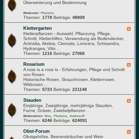
m
Überwinterung und Bestimmung
l
e
ü
i
d
s
e
-
Moderator:
Phalaina
e
Themen:
1778
Beiträge:
48909
d
G
b
e
l
e
r
a
Klettergarten
F
e
)
s
Kletterpflanzen - Auswahl, Pflanzung, Pflege,
e
t
h
Schnitt, Kletterhilfen, Verwendung als Bodendecker,
e
a
Actinidia, Akebia, Clematis, Lonicera, Schisandra,
d
u
Hydrangea, Vitis ...
-
s
Themen:
1216
Beiträge:
27066
K
l
e
Rosarium
F
t
A rose is a rose is - Erfahrungen, Pflege und Schnitt
e
t
von Rosen
e
e
Historische Rosen, Strauchrosen, Kletterrosen,
d
r
Wildrosen ...
-
g
Themen:
5723
Beiträge:
221148
R
a
o
r
s
Stauden
F
t
a
Einjährige, Zweijährige, mehrjährige Stauden,
e
e
r
Farne, Gräser, Zwiebelpflanzen ...
e
n
i
,
,
d
Moderatoren:
Nina
Phalaina
AndreasR
u
Themen:
6246
Beiträge:
624091
-
m
S
t
Obst-Forum
F
a
Obstgehölze, Beerensträucher und Wein
e