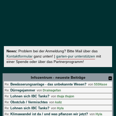
News:
Problem bei der Anmeldung? Bitte Mail über das
Kontaktformular
ganz unten! |
garten-pur unterstützen
mit
einer Spende oder über das Partnerprogramm!
Infozentrum - neueste Beiträge
Bewässerungsanlage - das unbekannte Wesen?
Re:
von
555Nase
Dürregejammer
Re:
von
Drainagefan
Lohnen sich IBC Tanks?
Re:
von
thuja thujon
Obstclub / Vermischtes
Re:
von
kaliz
Lohnen sich IBC Tanks?
Re:
von
Hyla
Klimawandel ist da / und was pflanzen wir jetzt?
Re:
von
Hyla