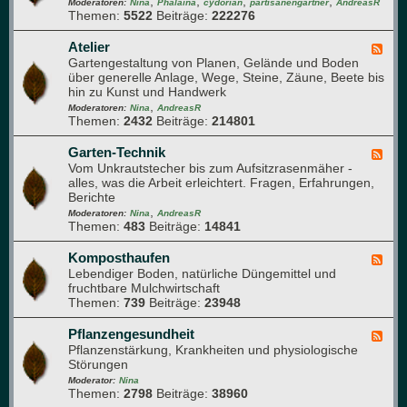
e
,
,
,
,
d
Moderatoren:
Nina
Phalaina
cydorian
partisanengärtner
AndreasR
o
r
Themen:
5522
Beiträge:
222276
-
m
m
Q
a
e
u
Atelier
F
p
h
e
Gartengestaltung von Planen, Gelände und Boden
e
f
r
r
über generelle Anlage, Wege, Steine, Zäune, Beete bis
e
l
u
d
hin zu Kunst und Handwerk
d
a
n
u
,
-
Moderatoren:
Nina
AndreasR
n
g
r
Themen:
2432
Beiträge:
214801
A
z
c
t
e
h
e
Garten-Technik
F
n
d
l
Vom Unkrautstecher bis zum Aufsitzrasenmäher -
e
e
i
alles, was die Arbeit erleichtert. Fragen, Erfahrungen,
e
n
e
Berichte
d
G
r
,
-
Moderatoren:
Nina
AndreasR
a
Themen:
483
Beiträge:
14841
G
r
a
t
r
Komposthaufen
F
e
t
Lebendiger Boden, natürliche Düngemittel und
e
n
e
fruchtbare Mulchwirtschaft
e
n
Themen:
739
Beiträge:
23948
d
-
-
T
K
Pflanzengesundheit
F
e
o
Pflanzenstärkung, Krankheiten und physiologische
e
c
m
Störungen
e
h
p
d
Moderator:
Nina
n
o
Themen:
2798
Beiträge:
38960
-
i
s