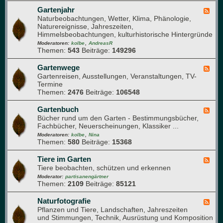
P
k
t
f
Gartenjahr
F
h
l
Naturbeobachtungen, Wetter, Klima, Phänologie,
e
a
a
Naturereignisse, Jahreszeiten,
e
u
n
Himmelsbeobachtungen, kulturhistorische Hintergründe
d
f
z
,
-
Moderatoren:
kolbe
AndreasR
e
e
Themen:
543
Beiträge:
149296
G
n
n
a
g
r
Gartenwege
F
e
t
Gartenreisen, Ausstellungen, Veranstaltungen, TV-
e
s
e
Termine
e
u
n
Themen:
2476
Beiträge:
106548
d
n
j
-
d
a
G
Gartenbuch
F
h
h
a
Bücher rund um den Garten - Bestimmungsbücher,
e
e
r
r
Fachbücher, Neuerscheinungen, Klassiker ...
e
i
t
,
d
Moderatoren:
kolbe
Nina
t
e
Themen:
580
Beiträge:
15368
-
n
G
w
a
Tiere im Garten
F
e
r
Tiere beobachten, schützen und erkennen
e
g
t
e
Moderator:
partisanengärtner
e
e
Themen:
2109
Beiträge:
85121
d
n
-
b
T
Naturfotografie
F
u
i
Pflanzen und Tiere, Landschaften, Jahreszeiten
e
c
e
und Stimmungen, Technik, Ausrüstung und Komposition
e
h