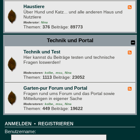
h
D
e
a
Haustiere
F
s
Über Hund und Katz... und alle anderen Haus und
e
g
Nutztiere
e
r
d
Moderator:
Nina
ü
Themen:
376
Beiträge:
89773
-
n
H
e
a
Technik und Portal
B
u
r
s
e
Technik und Test
t
F
t
i
Hier kannst du Beiträge testen und technische
e
t
e
Fragen loswerden!
e
r
d
e
,
,
-
Moderatoren:
kolbe
msu
Nina
Themen:
1113
Beiträge:
23052
T
e
c
Garten-pur Forum und Portal
F
h
Fragen rund ums Forum und das Portal sowie
e
n
Mitteilungen in eigener Sache
e
i
,
,
d
Moderatoren:
kolbe
msu
Nina
k
Themen:
449
Beiträge:
19622
-
u
G
n
a
d
r
ANMELDEN
•
REGISTRIEREN
T
t
Benutzername:
e
e
s
n