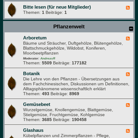
Bitte lesen (für neue Mitglieder)
F
Themen:
1
Beiträge:
1
e
e
d
Pflanzenwelt
-
B
i
Arboretum
F
t
Bäume und Sträucher, Duftgehölze, Blütengehölze,
e
t
Blattschmuckgehölze, Wildobst, Koniferen,
e
e
Moorbeetpflanzen
d
l
-
Moderator:
AndreasR
e
Themen:
5509
Beiträge:
177182
A
s
r
e
b
Botanik
F
n
o
Die Lehre von den Pflanzen - Übersetzungen aus
e
(
r
dem Fachchinesischen, Diskussionen um Definitionen,
e
f
e
Alltagsphänomene wissenschaftlich erklärt
d
ü
t
Themen:
493
Beiträge:
8969
-
r
u
B
n
m
o
Gemüsebeet
F
e
t
Wurzelgemüse, Knollengemüse, Blattgemüse,
e
u
a
Stielgemüse, Fruchtgemüse, Kohlgemüse
e
e
n
Themen:
3685
Beiträge:
190458
d
M
i
-
i
k
G
Glashaus
t
F
e
Kübelpflanzen und Zimmerpflanzen - Pflege,
g
e