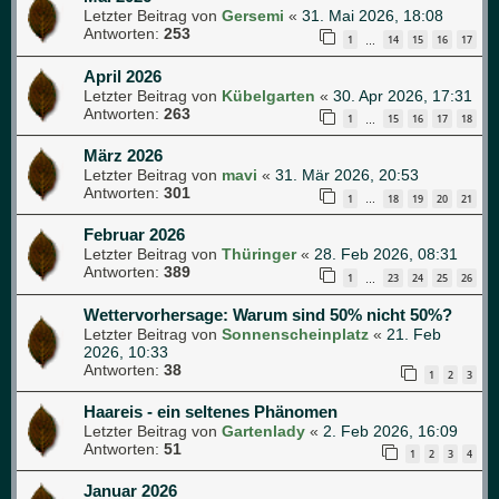
Letzter Beitrag von
Gersemi
«
31. Mai 2026, 18:08
Antworten:
253
1
14
15
16
17
…
April 2026
Letzter Beitrag von
Kübelgarten
«
30. Apr 2026, 17:31
Antworten:
263
1
15
16
17
18
…
März 2026
Letzter Beitrag von
mavi
«
31. Mär 2026, 20:53
Antworten:
301
1
18
19
20
21
…
Februar 2026
Letzter Beitrag von
Thüringer
«
28. Feb 2026, 08:31
Antworten:
389
1
23
24
25
26
…
Wettervorhersage: Warum sind 50% nicht 50%?
Letzter Beitrag von
Sonnenscheinplatz
«
21. Feb
2026, 10:33
Antworten:
38
1
2
3
Haareis - ein seltenes Phänomen
Letzter Beitrag von
Gartenlady
«
2. Feb 2026, 16:09
Antworten:
51
1
2
3
4
Januar 2026