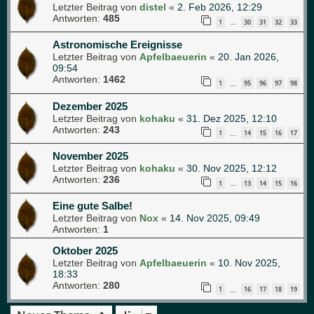
Letzter Beitrag von
distel
«
2. Feb 2026, 12:29
Antworten:
485
1
30
31
32
33
…
Astronomische Ereignisse
Letzter Beitrag von
Apfelbaeuerin
«
20. Jan 2026,
09:54
Antworten:
1462
1
95
96
97
98
…
Dezember 2025
Letzter Beitrag von
kohaku
«
31. Dez 2025, 12:10
Antworten:
243
1
14
15
16
17
…
November 2025
Letzter Beitrag von
kohaku
«
30. Nov 2025, 12:12
Antworten:
236
1
13
14
15
16
…
Eine gute Salbe!
Letzter Beitrag von
Nox
«
14. Nov 2025, 09:49
Antworten:
1
Oktober 2025
Letzter Beitrag von
Apfelbaeuerin
«
10. Nov 2025,
18:33
Antworten:
280
1
16
17
18
19
…