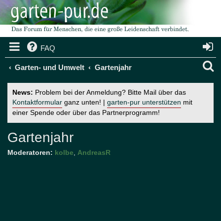
FAQ
S
Garten- und Umwelt
Gartenjahr
u
News:
Problem bei der Anmeldung? Bitte Mail über das
c
Kontaktformular
ganz unten! |
garten-pur unterstützen
mit
einer Spende oder über das Partnerprogramm!
h
e
Gartenjahr
Moderatoren:
kolbe
,
AndreasR