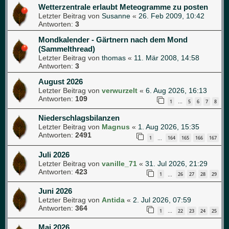
Wetterzentrale erlaubt Meteogramme zu posten
Letzter Beitrag von
Susanne
«
26. Feb 2009, 10:42
Antworten:
3
Mondkalender - Gärtnern nach dem Mond
(Sammelthread)
Letzter Beitrag von
thomas
«
11. Mär 2008, 14:58
Antworten:
3
August 2026
Letzter Beitrag von
verwurzelt
«
6. Aug 2026, 16:13
Antworten:
109
1
5
6
7
8
…
Niederschlagsbilanzen
Letzter Beitrag von
Magnus
«
1. Aug 2026, 15:35
Antworten:
2491
1
164
165
166
167
…
Juli 2026
Letzter Beitrag von
vanille_71
«
31. Jul 2026, 21:29
Antworten:
423
1
26
27
28
29
…
Juni 2026
Letzter Beitrag von
Antida
«
2. Jul 2026, 07:59
Antworten:
364
1
22
23
24
25
…
Mai 2026