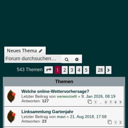
Neues Thema
Suche
Erweiterte Suche
1
2
3
4
5
28
Seite
1
von
28
Nächst
543 Themen
…
Themen
Welche online-Wettervorhersage?
Letzter Beitrag von
verwurzelt
«
9. Jan 2026, 08:19
Antworten:
127
1
6
7
8
9
…
Linksammlung Gartenjahr
Letzter Beitrag von
mavi
«
21. Aug 2018, 17:58
Antworten:
23
1
2