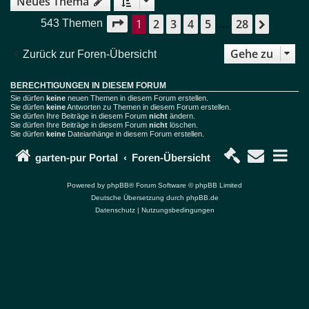
Neues Thema
1
2
3
4
5
28
Seite
1
von
28
Nächst
543 Themen
…
Gehe zu
Zurück zur Foren-Übersicht
BERECHTIGUNGEN IN DIESEM FORUM
Sie dürfen
keine
neuen Themen in diesem Forum erstellen.
Sie dürfen
keine
Antworten zu Themen in diesem Forum erstellen.
Sie dürfen Ihre Beiträge in diesem Forum
nicht
ändern.
Sie dürfen Ihre Beiträge in diesem Forum
nicht
löschen.
Sie dürfen
keine
Dateianhänge in diesem Forum erstellen.
garten-pur Portal
Foren-Übersicht
Powered by
phpBB
® Forum Software © phpBB Limited
Deutsche Übersetzung durch
phpBB.de
Datenschutz
|
Nutzungsbedingungen