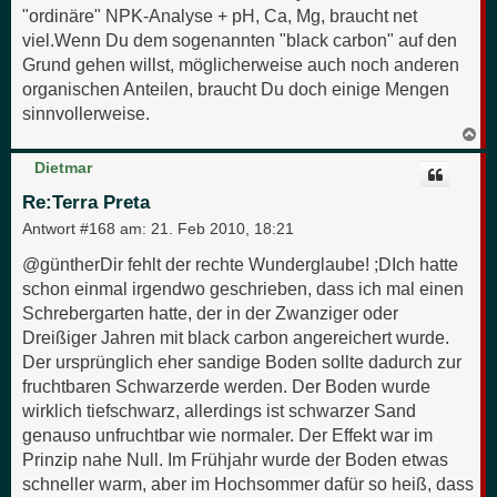
"ordinäre" NPK-Analyse + pH, Ca, Mg, braucht net
viel.Wenn Du dem sogenannten "black carbon" auf den
Grund gehen willst, möglicherweise auch noch anderen
organischen Anteilen, braucht Du doch einige Mengen
sinnvollerweise.
N
a
c
Dietmar
h
o
Re:Terra Preta
b
e
Antwort #168 am:
21. Feb 2010, 18:21
n
@güntherDir fehlt der rechte Wunderglaube! ;DIch hatte
schon einmal irgendwo geschrieben, dass ich mal einen
Schrebergarten hatte, der in der Zwanziger oder
Dreißiger Jahren mit black carbon angereichert wurde.
Der ursprünglich eher sandige Boden sollte dadurch zur
fruchtbaren Schwarzerde werden. Der Boden wurde
wirklich tiefschwarz, allerdings ist schwarzer Sand
genauso unfruchtbar wie normaler. Der Effekt war im
Prinzip nahe Null. Im Frühjahr wurde der Boden etwas
schneller warm, aber im Hochsommer dafür so heiß, dass