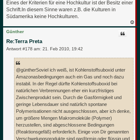
Eines der Kriterien für eine Hochkultur ist der Besitz einer
Schrift.In diesem Sinne waren z.B. die Kulturen in
Südamerika keine Hochkulturen.
N
a
c
Günther
h
o
Re:Terra Preta
b
e
Antwort #178 am:
21. Feb 2010, 19:42
n
@güntherSoviel ich weiß, ist Kohlenstoffsuboxid unter
Amazonasbedingungen auch ein Gas und noch dazu
instabil. In der Regel dürfte Kohlenstoffsuboxid bei
natürlichen Verbrennungen eher ein kurzfristiges
Zwischenprodukt sein. Durch die Gasförmigkeit und
geringe Lebensdauer sind natürlich spontane
Polymerisationen nicht ausgeschlossen, aber ich denke,
um größere Mengen Makromoleküle (Polymer)
herzustellen, sind abgeschlossene Bedingungen
(Reaktionsgefäß) erforderlich. Einige von Dir genannten
Verschwelungsprodukte sind gasförmig oder flüssig und