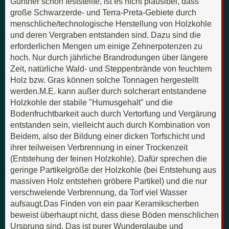
Günther schon feststellte, ist es nicht plausibel, dass
große Schwarzerde- und Terra-Preta-Gebiete durch
menschliche/technologische Herstellung von Holzkohle
und deren Vergraben entstanden sind. Dazu sind die
erforderlichen Mengen um einige Zehnerpotenzen zu
hoch. Nur durch jährliche Brandrodungen über längere
Zeit, natürliche Wald- und Steppenbrände von feuchtem
Holz bzw. Gras können solche Tonnagen hergestellt
werden.M.E. kann außer durch solcherart entstandene
Holzkohle der stabile "Humusgehalt" und die
Bodenfruchtbarkeit auch durch Vertorfung und Vergärung
entstanden sein, vielleicht auch durch Kombination von
Beidem, also der Bildung einer dicken Torfschicht und
ihrer teilweisen Verbrennung in einer Trockenzeit
(Entstehung der feinen Holzkohle). Dafür sprechen die
geringe Partikelgröße der Holzkohle (bei Entstehung aus
massiven Holz entstehen gröbere Partikel) und die nur
verschwelende Verbrennung, da Torf viel Wasser
aufsaugt.Das Finden von ein paar Keramikscherben
beweist überhaupt nicht, dass diese Böden menschlichen
Ursprung sind. Das ist purer Wunderglaube und