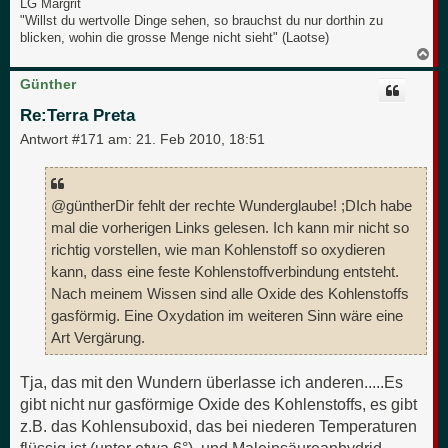
LG Margrit
"Willst du wertvolle Dinge sehen, so brauchst du nur dorthin zu
blicken, wohin die grosse Menge nicht sieht" (Laotse)
N
a
c
Günther
h
o
Re:Terra Preta
b
e
Antwort #171 am:
21. Feb 2010, 18:51
n
@güntherDir fehlt der rechte Wunderglaube! ;DIch habe
mal die vorherigen Links gelesen. Ich kann mir nicht so
richtig vorstellen, wie man Kohlenstoff so oxydieren
kann, dass eine feste Kohlenstoffverbindung entsteht.
Nach meinem Wissen sind alle Oxide des Kohlenstoffs
gasförmig. Eine Oxydation im weiteren Sinn wäre eine
Art Vergärung.
Tja, das mit den Wundern überlasse ich anderen.....Es
gibt nicht nur gasförmige Oxide des Kohlenstoffs, es gibt
z.B. das Kohlensuboxid, das bei niederen Temperaturen
flüssig ist (unter etwa 6°), und Maleinsäureanhydrid,