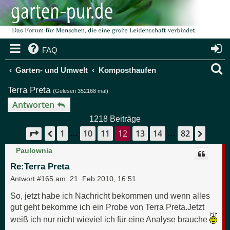
FAQ
S
Garten- und Umwelt
Komposthaufen
u
Terra Preta
(Gelesen 352168 mal)
c
Antworten
1218 Beiträge
h
1
10
11
12
13
14
82
Seite
12
von
82
Vorherige
Nächs
…
…
e
Paulownia
Re:Terra Preta
Antwort #165 am:
21. Feb 2010, 16:51
So, jetzt habe ich Nachricht bekommen und wenn alles
gut geht bekomme ich ein Probe von Terra Preta.Jetzt
weiß ich nur nicht wieviel ich für eine Analyse brauche