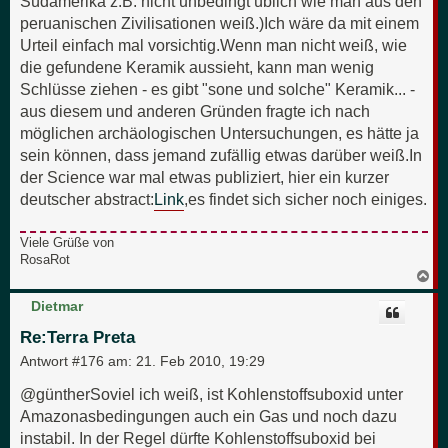
Südamerika z.B. nicht unbedingt üblich wie man aus den
peruanischen Zivilisationen weiß.)Ich wäre da mit einem
Urteil einfach mal vorsichtig.Wenn man nicht weiß, wie
die gefundene Keramik aussieht, kann man wenig
Schlüsse ziehen - es gibt "sone und solche" Keramik... -
aus diesem und anderen Gründen fragte ich nach
möglichen archäologischen Untersuchungen, es hätte ja
sein können, dass jemand zufällig etwas darüber weiß.In
der Science war mal etwas publiziert, hier ein kurzer
deutscher abstract:
Link
,es findet sich sicher noch einiges.
Viele Grüße von
RosaRot
N
a
c
Dietmar
h
o
Re:Terra Preta
b
e
Antwort #176 am:
21. Feb 2010, 19:29
n
@güntherSoviel ich weiß, ist Kohlenstoffsuboxid unter
Amazonasbedingungen auch ein Gas und noch dazu
instabil. In der Regel dürfte Kohlenstoffsuboxid bei