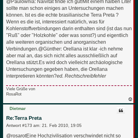
@Paulownia: Naivität finde ich gut!Mit einem halben Liter
sollte man schon einiges an Untersuchungen machen
können. Ist es die echte brasilianische Terra Preta ?
Wenn es die ist, interessiert natürlich, was für
Kohlenstoffverbindungen darin enthalten sind (ist das nun
"Ruß" oder "Holzkohle" oder was sonst?) und eigentlich
alle weiteren organischen und anorganischen
Verbindungen.@Günther: Orellana ist klar -ich nehme
aber mal an, das sich nicht alles ausschließlich auf
Orellana stützt.Es wird doch vielleicht archäologische
Untersuchungen gegeben haben, die Orellana
interpretieren könnten?
ed. Rechtschreibfehler
Viele Grüße von
RosaRot
N
a
c
Dietmar
h
o
Re:Terra Preta
b
e
Antwort #173 am:
21. Feb 2010, 19:05
n
@rosarotEine Hochzivilisation verschwindet nicht so