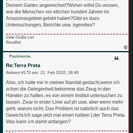
Deinem Garten angereichert?Woher willst Du wissen,
wie die Menschen vor etlichen hundert Jahren im
Amazonasgebiet gelebt haben?Gibt es dazu
Untersuchungen, Berichte usw. irgendwo?
Viele Grüße von
RosaRot
N
a
c
Paulownia
h
o
Re:Terra Preta
b
e
Antwort #170 am:
21. Feb 2010, 18:49
n
Also, ich hatte mir in meiner Naivität gedacht,wenn ich
schon die Gelegenheit bekomme das Zeug in den
Händen zu halten, es von einem Institut untersuchen zu
lassen. Zwar in erster Linie auf ph usw. aber wenn mehr
geht, warum nicht. Das Problem ist natürlich auch das
Gewicht.Ich sage jetzt mal einen halben Liter Terra Preta.
Was kann ich damit anfangen?