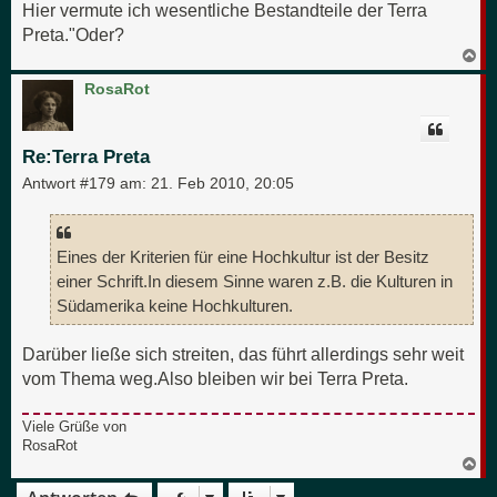
Hier vermute ich wesentliche Bestandteile der Terra
Preta."Oder?
N
a
c
RosaRot
h
o
b
e
Re:Terra Preta
n
Antwort #179 am:
21. Feb 2010, 20:05
Eines der Kriterien für eine Hochkultur ist der Besitz
einer Schrift.In diesem Sinne waren z.B. die Kulturen in
Südamerika keine Hochkulturen.
Darüber ließe sich streiten, das führt allerdings sehr weit
vom Thema weg.Also bleiben wir bei Terra Preta.
Viele Grüße von
RosaRot
N
a
c