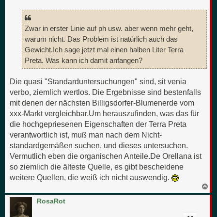
n
Zwar in erster Linie auf ph usw. aber wenn mehr geht,
warum nicht. Das Problem ist natürlich auch das
Gewicht.Ich sage jetzt mal einen halben Liter Terra
Preta. Was kann ich damit anfangen?
Die quasi "Standarduntersuchungen" sind, sit venia
verbo, ziemlich wertlos. Die Ergebnisse sind bestenfalls
mit denen der nächsten Billigsdorfer-Blumenerde vom
xxx-Markt vergleichbar.Um herauszufinden, was das für
die hochgepriesenen Eigenschaften der Terra Preta
verantwortlich ist, muß man nach dem Nicht-
standardgemäßen suchen, und dieses untersuchen.
Vermutlich eben die organischen Anteile.De Orellana ist
so ziemlich die älteste Quelle, es gibt bescheidene
weitere Quellen, die weiß ich nicht auswendig.
N
a
c
RosaRot
h
o