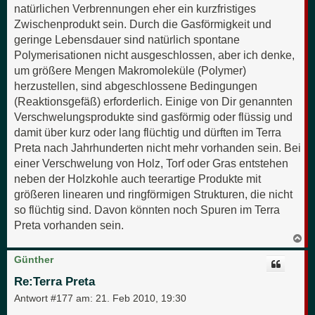
natürlichen Verbrennungen eher ein kurzfristiges
Zwischenprodukt sein. Durch die Gasförmigkeit und
geringe Lebensdauer sind natürlich spontane
Polymerisationen nicht ausgeschlossen, aber ich denke,
um größere Mengen Makromoleküle (Polymer)
herzustellen, sind abgeschlossene Bedingungen
(Reaktionsgefäß) erforderlich. Einige von Dir genannten
Verschwelungsprodukte sind gasförmig oder flüssig und
damit über kurz oder lang flüchtig und dürften im Terra
Preta nach Jahrhunderten nicht mehr vorhanden sein. Bei
einer Verschwelung von Holz, Torf oder Gras entstehen
neben der Holzkohle auch teerartige Produkte mit
größeren linearen und ringförmigen Strukturen, die nicht
so flüchtig sind. Davon könnten noch Spuren im Terra
Preta vorhanden sein.
N
a
c
Günther
h
o
Re:Terra Preta
b
e
Antwort #177 am:
21. Feb 2010, 19:30
n