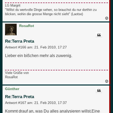
LG Margrit
"Willst du wertvolle Dinge sehen, so brauchst du nur dorthin zu
blicken, wohin die grosse Menge nicht sieht" (Laotse)
N
a
c
RosaRot
h
o
b
e
Re:Terra Preta
n
Antwort #166 am:
21. Feb 2010, 17:27
Lieber ein bißchen mehr als zuwenig.
Viele Grüße von
RosaRot
N
a
c
Günther
h
o
Re:Terra Preta
b
e
Antwort #167 am:
21. Feb 2010, 17:37
n
Kommt drauf an, was Du alles analysieren willst.Eine