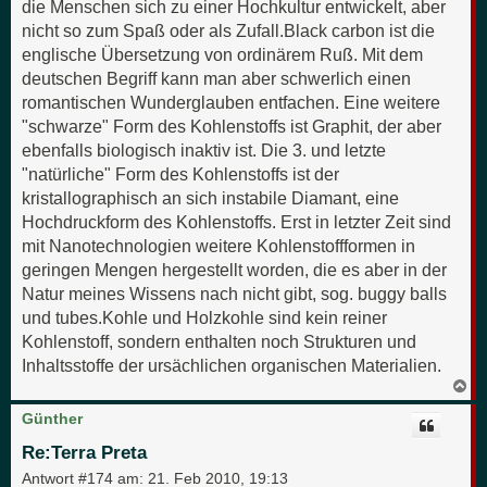
die Menschen sich zu einer Hochkultur entwickelt, aber
nicht so zum Spaß oder als Zufall.Black carbon ist die
englische Übersetzung von ordinärem Ruß. Mit dem
deutschen Begriff kann man aber schwerlich einen
romantischen Wunderglauben entfachen. Eine weitere
"schwarze" Form des Kohlenstoffs ist Graphit, der aber
ebenfalls biologisch inaktiv ist. Die 3. und letzte
"natürliche" Form des Kohlenstoffs ist der
kristallographisch an sich instabile Diamant, eine
Hochdruckform des Kohlenstoffs. Erst in letzter Zeit sind
mit Nanotechnologien weitere Kohlenstoffformen in
geringen Mengen hergestellt worden, die es aber in der
Natur meines Wissens nach nicht gibt, sog. buggy balls
und tubes.Kohle und Holzkohle sind kein reiner
Kohlenstoff, sondern enthalten noch Strukturen und
Inhaltsstoffe der ursächlichen organischen Materialien.
N
a
c
Günther
h
o
Re:Terra Preta
b
e
Antwort #174 am:
21. Feb 2010, 19:13