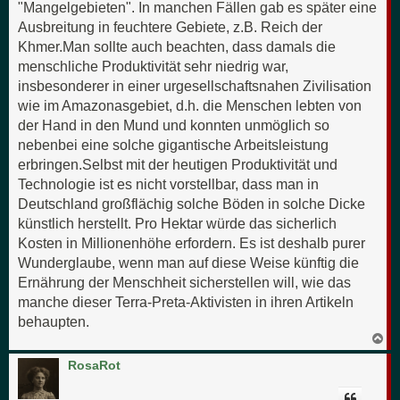
"Mangelgebieten". In manchen Fällen gab es später eine
Ausbreitung in feuchtere Gebiete, z.B. Reich der
Khmer.Man sollte auch beachten, dass damals die
menschliche Produktivität sehr niedrig war,
insbesonderer in einer urgesellschaftsnahen Zivilisation
wie im Amazonasgebiet, d.h. die Menschen lebten von
der Hand in den Mund und konnten unmöglich so
nebenbei eine solche gigantische Arbeitsleistung
erbringen.Selbst mit der heutigen Produktivität und
Technologie ist es nicht vorstellbar, dass man in
Deutschland großflächig solche Böden in solche Dicke
künstlich herstellt. Pro Hektar würde das sicherlich
Kosten in Millionenhöhe erfordern. Es ist deshalb purer
Wunderglaube, wenn man auf diese Weise künftig die
Ernährung der Menschheit sicherstellen will, wie das
manche dieser Terra-Preta-Aktivisten in ihren Artikeln
behaupten.
N
a
c
RosaRot
h
o