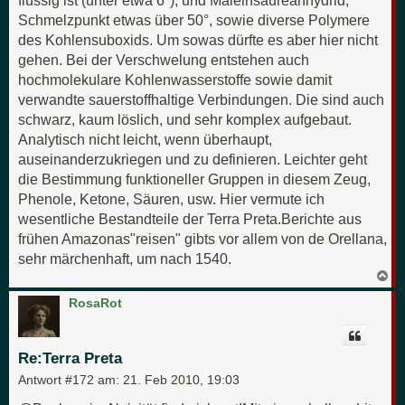
Schmelzpunkt etwas über 50°, sowie diverse Polymere
des Kohlensuboxids. Um sowas dürfte es aber hier nicht
gehen. Bei der Verschwelung entstehen auch
hochmolekulare Kohlenwasserstoffe sowie damit
verwandte sauerstoffhaltige Verbindungen. Die sind auch
schwarz, kaum löslich, und sehr komplex aufgebaut.
Analytisch nicht leicht, wenn überhaupt,
auseinanderzukriegen und zu definieren. Leichter geht
die Bestimmung funktioneller Gruppen in diesem Zeug,
Phenole, Ketone, Säuren, usw. Hier vermute ich
wesentliche Bestandteile der Terra Preta.Berichte aus
frühen Amazonas"reisen" gibts vor allem von de Orellana,
sehr märchenhaft, um nach 1540.
N
a
c
RosaRot
h
o
b
e
Re:Terra Preta
n
Antwort #172 am:
21. Feb 2010, 19:03