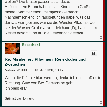
wollen? Die Blätter passen auch dazu.
Auf so einem Baum habe ich als Kind einen Großteil
meiner Sommerferien (mampfend) verbracht.
Nachdem ich endlich rausgefunden habe, was das
damals war (bei uns war sie die Wurster-Pflaume, weil
sie der Wurster Gottl mal veredelt hatte ;D), habe ich mir
Reiser besorgt und auf die Fellenbach geedelt.
N
a
c
Roeschen1
h
o
b
e
Re: Mirabellen, Pflaumen, Renekloden und
n
Zwetschen
Antwort #1000 am:
13. Jul 2020, 13:17
Wenn die Früchte blau werden, denke ich eher, daß es in
Richtung, Gute von Bry, Damassine geht.
Ich bleib dran.
Grün ist die Hoffnung
N
a