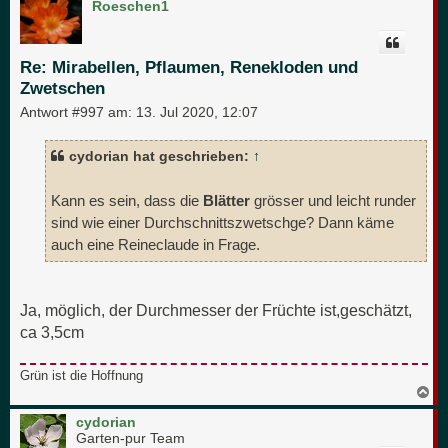
c
Roeschen1
h
o
b
e
Re: Mirabellen, Pflaumen, Renekloden und
n
Zwetschen
Antwort #997 am:
13. Jul 2020, 12:07
cydorian hat geschrieben:
↑
Kann es sein, dass die
Blätter
grösser und leicht runder
sind wie einer Durchschnittszwetschge? Dann käme
auch eine Reineclaude in Frage.
Ja, möglich, der Durchmesser der Früchte ist,geschätzt,
ca 3,5cm
Grün ist die Hoffnung
N
a
c
cydorian
h
Garten-pur Team
o