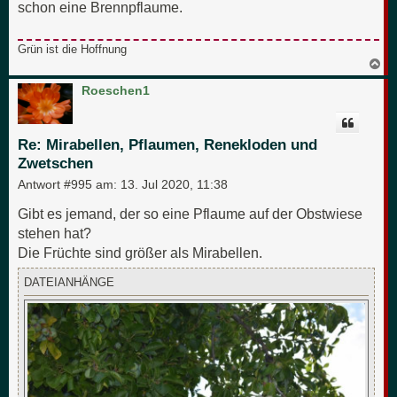
schon eine Brennpflaume.
Grün ist die Hoffnung
N
a
c
Roeschen1
h
o
b
e
Re: Mirabellen, Pflaumen, Renekloden und
n
Zwetschen
Antwort #995 am:
13. Jul 2020, 11:38
Gibt es jemand, der so eine Pflaume auf der Obstwiese
stehen hat?
Die Früchte sind größer als Mirabellen.
DATEIANHÄNGE