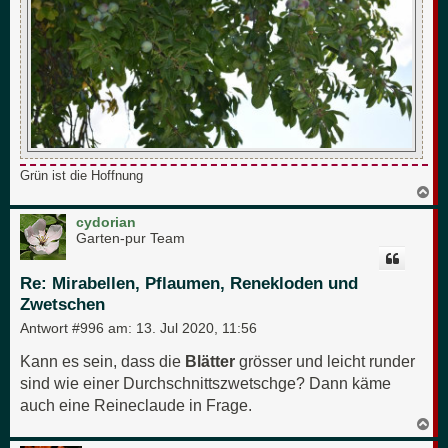
Grün ist die Hoffnung
N
a
c
cydorian
h
Garten-pur Team
o
b
e
Re: Mirabellen, Pflaumen, Renekloden und
n
Zwetschen
Antwort #996 am:
13. Jul 2020, 11:56
Kann es sein, dass die
Blätter
grösser und leicht runder
sind wie einer Durchschnittszwetschge? Dann käme
auch eine Reineclaude in Frage.
N
a