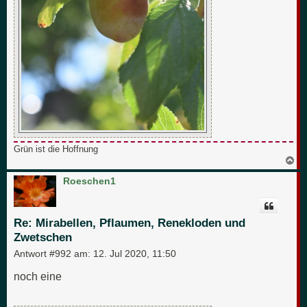
Grün ist die Hoffnung
N
a
c
Roeschen1
h
o
b
e
Re: Mirabellen, Pflaumen, Renekloden und
n
Zwetschen
Antwort #992 am:
12. Jul 2020, 11:50
noch eine