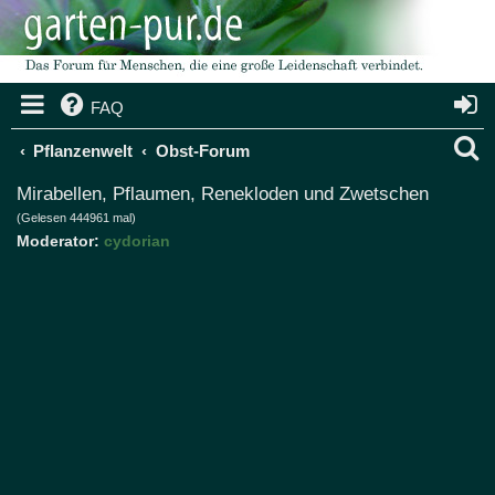
FAQ
S
Pflanzenwelt
Obst-Forum
u
Mirabellen, Pflaumen, Renekloden und Zwetschen
(Gelesen 444961 mal)
c
Moderator:
cydorian
h
e