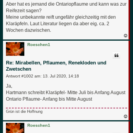
Aber hat es jemand die Ontariopflaume und kann was zur
Reifezeit sagen?
Meine unbekannte reift ungefähr gleichzeitig mit den
Klaräpfeln. Laut Literatur liegen da aber eig. ca. 2
Wochen dazwischen.
N
a
c
Roeschen1
h
o
b
e
Re: Mirabellen, Pflaumen, Renekloden und
n
Zwetschen
Antwort #1002 am:
13. Jul 2020, 14:18
Ja,
Hartmann schreibt Klaräpfel- Mitte Juli bis Anfang August
Ontario Pflaume- Anfang bis Mitte August
Grün ist die Hoffnung
N
a
c
Roeschen1
h
o