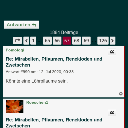
Antworten
1884 Beiträge
1
65
66
67
68
69
126
Seite
67
von
126
Vorherige
Näch
…
…
Pomologi
Re: Mirabellen, Pflaumen, Renekloden und
Zwetschen
Antwort #990 am:
12. Jul 2020, 00:38
Könnte eine Löhrpflaume sein.
N
a
c
Roeschen1
h
o
b
e
Re: Mirabellen, Pflaumen, Renekloden und
n
Zwetschen