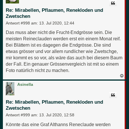
b
e
Re: Mirabellen, Pflaumen, Renekloden und
n
Zwetschen
Antwort #998 am:
13. Jul 2020, 12:44
Das muss aber nicht die Frucht-Endgrösse sein. Die
meisten Reineclauden werden erst ein einem Monat reif.
Bei Blättern ist es dagegen die Endgrösse. Die sind
etwas grösser und vor allem rundlicher wie Zwetschge,
mir kommt es so vor, als wäre das auch bei diesem Baum
der Fall. Ein genauer Grössenvergleich ist mit so einem
Foto natürlich nicht zu machen.
N
a
c
Asinella
h
o
b
e
Re: Mirabellen, Pflaumen, Renekloden und
n
Zwetschen
Antwort #999 am:
13. Jul 2020, 12:58
Könnte das eine Graf Althanns Reneclaude werden