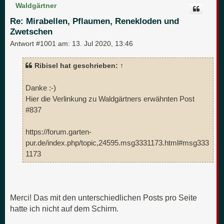
c
Waldgärtner
h
o
Re: Mirabellen, Pflaumen, Renekloden und
b
Zwetschen
e
n
Antwort #1001 am:
13. Jul 2020, 13:46
Ribisel hat geschrieben:
↑
Danke :-)
Hier die Verlinkung zu Waldgärtners erwähnten Post
#837
https://forum.garten-
pur.de/index.php/topic,24595.msg3331173.html#msg333
1173
Merci! Das mit den unterschiedlichen Posts pro Seite
hatte ich nicht auf dem Schirm.