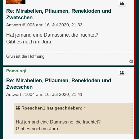
b
e
Re: Mirabellen, Pflaumen, Renekloden und
n
Zwetschen
Antwort #1003 am:
16. Jul 2020, 21:33
Hat jemand eine Damassine, die fruchtet?
Gibt es noch im Jura.
Grün ist die Hoffnung
N
a
c
Pomologi
h
o
Re: Mirabellen, Pflaumen, Renekloden und
b
Zwetschen
e
n
Antwort #1004 am:
16. Jul 2020, 21:41
Roeschen1 hat geschrieben:
↑
Hat jemand eine Damassine, die fruchtet?
Gibt es noch im Jura.