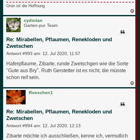
Grün ist die Hoffnung
N
a
c
cydorian
h
Garten-pur Team
o
b
e
Re: Mirabellen, Pflaumen, Renekloden und
n
Zwetschen
Antwort #993 am:
12. Jul 2020, 11:57
Haferpflaume, Zibarte, runde Zwetschgen wie die Sorte
"Gute aus Bry". Ruth Gerstetter ist es nicht, die müsste
schon reif sein.
N
a
c
Roeschen1
h
o
b
e
Re: Mirabellen, Pflaumen, Renekloden und
n
Zwetschen
Antwort #994 am:
12. Jul 2020, 12:13
Zibarte möchte ich ausschließen, kenne ich, vermutlich