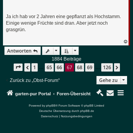
Ja ich hab vor 2 Jahren eine gepflanzt als Hochstamm.
Einige wenige Früchte sind dran. Aber jetzt noch
grasgrün.
N
a
Antworten
c
h
o
1884 Beiträge
b
1
65
66
67
68
69
126
e
Seite
67
von
126
Vorherige
Näch
…
…
n
Gehe zu
Zurück zu „Obst-Forum“
garten-pur Portal
Foren-Übersicht
Powered by
phpBB
® Forum Software © phpBB Limited
Deutsche Übersetzung durch
phpBB.de
Datenschutz
|
Nutzungsbedingungen