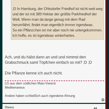
;D In Hamburg, der Ohlsdorfer Friedhof ist nicht weit weg
und der ist mit 389 Hektar der größte Parkfriedhof der
Welt. Wenn man da lange genug mit dem Rad
herumfährt, findet man eigentlich immer irgendwas.
So ein Pflänzchen ist mir aber noch nie untergekommen.
Ich hoffe, es ist irgendwas winterhartes.
Ach, und du hälst dann an und und nimmst den
Grabschmuck samt Töpfchen einfach so mit? ;D ;D
Die Pflanze kenne ich auch nicht.
LG aus dem südlichen Main-Viereck
Mediterraneus
Andere haben schließlich auch irgendeine Ahnung
N
a
c
Hawu