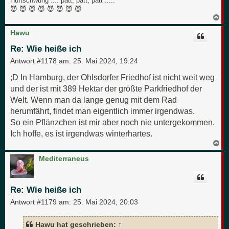
Hüftschwung .... patt, patt, patt .....
😈 😈 😈 😈 😈 😈 😈 😈
N
a
c
Hawu
h
o
Re: Wie heiße ich
b
e
Antwort #1178 am:
25. Mai 2024, 19:24
n
;D In Hamburg, der Ohlsdorfer Friedhof ist nicht weit weg
und der ist mit 389 Hektar der größte Parkfriedhof der
Welt. Wenn man da lange genug mit dem Rad
herumfährt, findet man eigentlich immer irgendwas.
So ein Pflänzchen ist mir aber noch nie untergekommen.
Ich hoffe, es ist irgendwas winterhartes.
N
a
c
Mediterraneus
h
o
b
e
Re: Wie heiße ich
n
Antwort #1179 am:
25. Mai 2024, 20:03
Hawu hat geschrieben:
↑