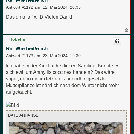
Re: Wie heiße ich
b
e
Antwort #1172 am:
12. Mai 2024, 20:35
n
Das ging ja fix. :D Vielen Dank!
N
a
c
Hobelia
h
o
Re: Wie heiße ich
b
e
Antwort #1173 am:
23. Mai 2024, 19:30
n
Ich habe in der Kiesfläche diesen Sämling. Könnte es
sich evtl. um Anthyllis coccinea handeln? Das wäre
super, denn die im letzten Jahr dorthin gesetzte
Mutterpflanze ist nämlich nach dem Winter nicht mehr
aufgetaucht.
DATEIANHÄNGE