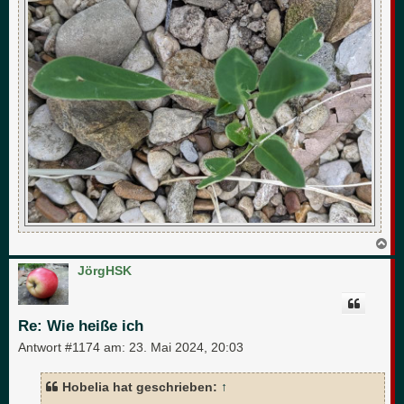
N
a
c
JörgHSK
h
o
b
e
Re: Wie heiße ich
n
Antwort #1174 am:
23. Mai 2024, 20:03
Hobelia hat geschrieben:
↑