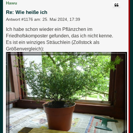
c
Hawu
h
o
Re: Wie heiße ich
b
e
Antwort #1176 am:
25. Mai 2024, 17:39
n
Ich habe schon wieder ein Pflänzchen im
Friedhofskomposter gefunden, das ich nicht kenne.
Es ist ein winziges Sträuchlein (Zollstock als
Größenvergleich):