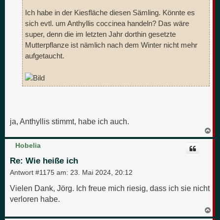
Ich habe in der Kiesfläche diesen Sämling. Könnte es
sich evtl. um Anthyllis coccinea handeln? Das wäre
super, denn die im letzten Jahr dorthin gesetzte
Mutterpflanze ist nämlich nach dem Winter nicht mehr
aufgetaucht.
ja, Anthyllis stimmt, habe ich auch.
N
a
c
Hobelia
h
o
Re: Wie heiße ich
b
e
Antwort #1175 am:
23. Mai 2024, 20:12
n
Vielen Dank, Jörg. Ich freue mich riesig, dass ich sie nicht
verloren habe.
N
a