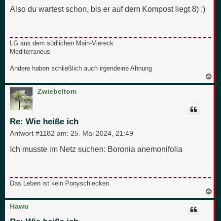
Also du wartest schon, bis er auf dem Kompost liegt 8) ;)
LG aus dem südlichen Main-Viereck
Mediterraneus
Andere haben schließlich auch irgendeine Ahnung
N
a
c
Zwiebeltom
h
o
b
e
Re: Wie heiße ich
n
Antwort #1182 am:
25. Mai 2024, 21:49
Ich musste im Netz suchen: Boronia anemonifolia
Das Leben ist kein Ponyschlecken.
N
a
c
Hawu
h
o