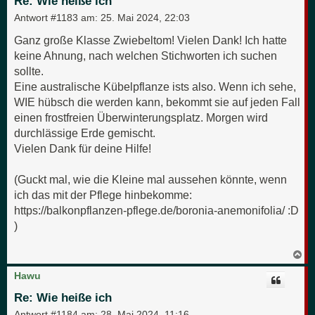
Re: Wie heiße ich
b
e
Antwort #1183 am:
25. Mai 2024, 22:03
n
Ganz große Klasse Zwiebeltom! Vielen Dank! Ich hatte
keine Ahnung, nach welchen Stichworten ich suchen
sollte.
Eine australische Kübelpflanze ists also. Wenn ich sehe,
WIE hübsch die werden kann, bekommt sie auf jeden Fall
einen frostfreien Überwinterungsplatz. Morgen wird
durchlässige Erde gemischt.
Vielen Dank für deine Hilfe!
(Guckt mal, wie die Kleine mal aussehen könnte, wenn
ich das mit der Pflege hinbekomme:
https://balkonpflanzen-pflege.de/boronia-anemonifolia/ :D
)
N
a
c
Hawu
h
o
Re: Wie heiße ich
b
e
Antwort #1184 am:
28. Mai 2024, 11:16