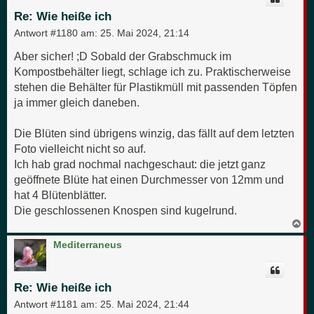
h
o
Re: Wie heiße ich
b
e
Antwort #1180 am:
25. Mai 2024, 21:14
n
Aber sicher! ;D Sobald der Grabschmuck im
Kompostbehälter liegt, schlage ich zu. Praktischerweise
stehen die Behälter für Plastikmüll mit passenden Töpfen
ja immer gleich daneben.
Die Blüten sind übrigens winzig, das fällt auf dem letzten
Foto vielleicht nicht so auf.
Ich hab grad nochmal nachgeschaut: die jetzt ganz
geöffnete Blüte hat einen Durchmesser von 12mm und
hat 4 Blütenblätter.
Die geschlossenen Knospen sind kugelrund.
N
a
c
Mediterraneus
h
o
b
e
Re: Wie heiße ich
n
Antwort #1181 am:
25. Mai 2024, 21:44