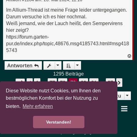
n
Im Allium-Thread ist meine Frage leider untergegangen.
Darum versuche ich es hier nochmal.
Weiß jemand, wie der Lauch heißt, den Sempervirens
hier zeigt?
https://forum.garten-
pur.de/index.php/topic,48676.msg4185743.html#msg418
5743
N
a
Antworten
c
h
o
1295 Beiträge
b
1
77
78
79
80
81
87
e
Seite
79
von
87
Vorherige
Nächs
…
…
n
Diese Website nutzt Cookies, um Ihnen den
Gehe zu
Zurück zu „Botanik“
bestmöglichen Komfort bei der Nutzung zu
bieten.
Mehr erfahren
garten-pur Portal
Foren-Übersicht
Verstanden!
Powered by
phpBB
® Forum Software © phpBB Limited
Deutsche Übersetzung durch
phpBB.de
Datenschutz
|
Nutzungsbedingungen