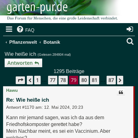
FAQ
S
Pflanzenwelt
Botanik
u
Wie heiße ich
(Gelesen 284804 mal)
c
Antworten
1295 Beiträge
h
1
77
78
79
80
81
87
Seite
79
von
87
Vorherige
Nächs
…
…
e
Hawu
Re: Wie heiße ich
Antwort #1170 am:
12. Mai 2024, 20:23
Kann mir jemand sagen, was ich da aus dem
Friedhofskomposter gerettet habe?
Mein Nachbar meint, es sei ein Vaccinium. Aber
welches?