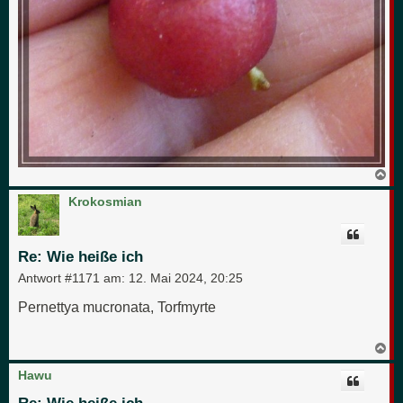
N
a
c
Krokosmian
h
o
b
e
Re: Wie heiße ich
n
Antwort #1171 am:
12. Mai 2024, 20:25
Pernettya mucronata, Torfmyrte
N
a
c
Hawu
h
o