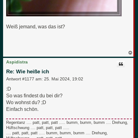
Weiß jemand, was das ist?
N
a
c
Aspidistra
h
o
Re: Wie heiße ich
b
e
Antwort #1177 am:
25. Mai 2024, 19:02
n
:D
So was findest du bei dir?
Wo wohnst du? ;D
Einfach schön.
Regentanz .... patt, patt, patt ..... bumm, bumm, bumm .... Drehung,
Hüftschwung .... patt, patt, patt .....
.... patt, patt, patt ..... bumm, bumm, bumm .... Drehung,