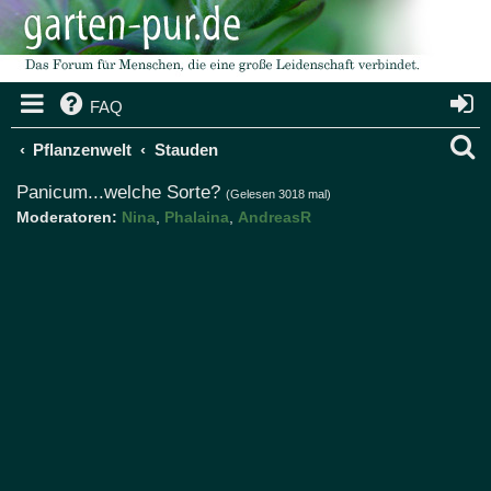
FAQ
S
Pflanzenwelt
Stauden
u
Panicum...welche Sorte?
(Gelesen 3018 mal)
Moderatoren:
Nina
,
Phalaina
,
AndreasR
c
h
e