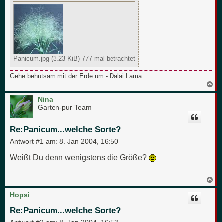
Panicum.jpg (3.23 KiB) 777 mal betrachtet
Gehe behutsam mit der Erde um - Dalai Lama
N
a
c
Nina
h
Garten-pur Team
o
b
e
Re:Panicum...welche Sorte?
n
Antwort #1 am:
8. Jan 2004, 16:50
Weißt Du denn wenigstens die Größe?
N
a
c
Hopsi
h
o
Re:Panicum...welche Sorte?
b
e
Antwort #2 am:
8. Jan 2004, 16:53