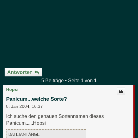
Antworten
5 Beiträge • Seite
1
von
1
Hopsi
Panicum...welche Sorte?
8. Jan 2004, 16:37
Ich suche den genauen Sortennamen dieses
Panicum......Hopsi
DATEIANHÄNGE