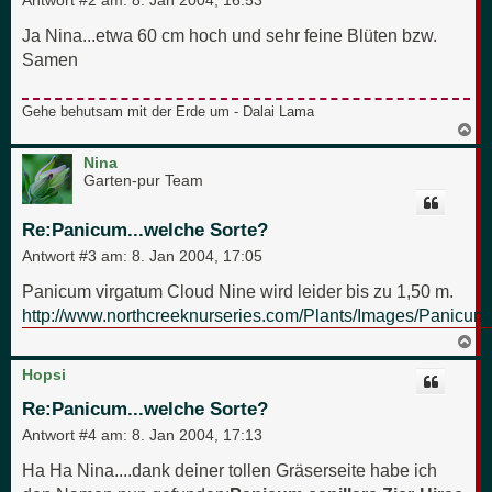
n
Ja Nina...etwa 60 cm hoch und sehr feine Blüten bzw.
Samen
Gehe behutsam mit der Erde um - Dalai Lama
N
a
c
Nina
h
Garten-pur Team
o
b
e
Re:Panicum...welche Sorte?
n
Antwort #3 am:
8. Jan 2004, 17:05
Panicum virgatum Cloud Nine wird leider bis zu 1,50 m.
http://www.northcreeknurseries.com/Plants/Images/Panicu
N
a
c
Hopsi
h
o
Re:Panicum...welche Sorte?
b
e
Antwort #4 am:
8. Jan 2004, 17:13
n
Ha Ha Nina....dank deiner tollen Gräserseite habe ich