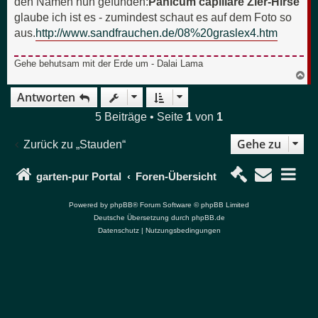
den Namen nun gefunden:
Panicum capillare Zier-Hirse
glaube ich ist es - zumindest schaut es auf dem Foto so
aus.
http://www.sandfrauchen.de/08%20graslex4.htm
Gehe behutsam mit der Erde um - Dalai Lama
N
a
Antworten
c
h
o
5 Beiträge • Seite
1
von
1
b
e
Gehe zu
Zurück zu „Stauden“
n
garten-pur Portal
Foren-Übersicht
Powered by
phpBB
® Forum Software © phpBB Limited
Deutsche Übersetzung durch
phpBB.de
Datenschutz
|
Nutzungsbedingungen