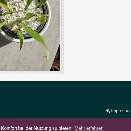
Impressu
Powered by
phpBB
® Forum Software © phpBB Limited
Komfort bei der Nutzung zu bieten.
Mehr erfahren
Deutsche Übersetzung durch
phpBB.de