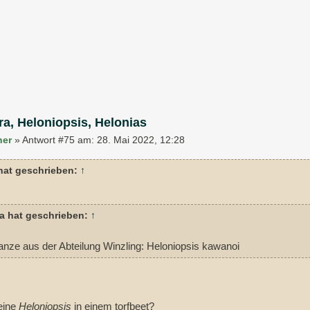
ra, Heloniopsis, Helonias
ner
»
Antwort #75 am:
28. Mai 2022, 12:28
hat geschrieben:
↑
a hat geschrieben:
↑
lanze aus der Abteilung Winzling: Heloniopsis kawanoi
leine
Heloniopsis
in einem torfbeet?