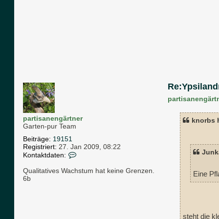
Re:Ypsiland
partisanengärt
partisanengärtner
knorbs 
Garten-pur Team
Beiträge:
19151
Registriert:
27. Jan 2009, 08:22
Junk
K
Kontaktdaten:
o
n
Qualitatives Wachstum hat keine Grenzen.
Eine Pf
t
6b
a
k
t
d
steht die k
a