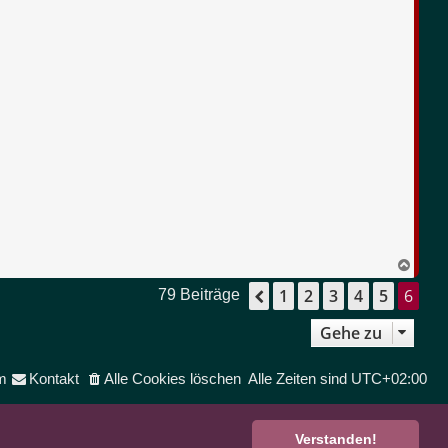
N
a
1
2
3
4
5
6
c
Vorherige
79 Beiträge
h
o
Gehe zu
b
e
n
m
Kontakt
Alle Cookies löschen
Alle Zeiten sind
UTC+02:00
Verstanden!