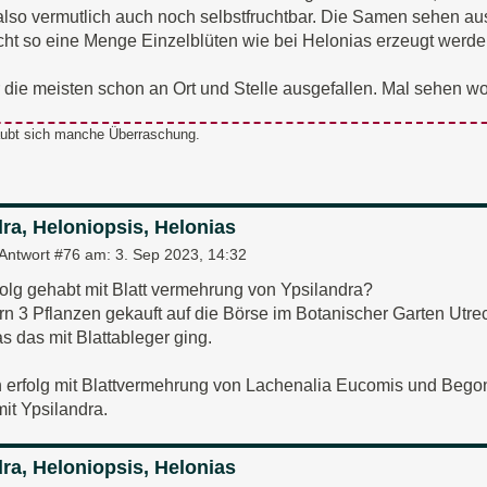
t also vermutlich auch noch selbstfruchtbar. Die Samen sehen au
icht so eine Menge Einzelblüten wie bei Helonias erzeugt werde
r die meisten schon an Ort und Stelle ausgefallen. Mal sehen wo
raubt sich manche Überraschung.
ra, Heloniopsis, Helonias
Antwort #76 am:
3. Sep 2023, 14:32
olg gehabt mit Blatt vermehrung von Ypsilandra?
rn 3 Pflanzen gekauft auf die Börse im Botanischer Garten Utrec
s das mit Blattableger ging.
n erfolg mit Blattvermehrung von Lachenalia Eucomis und Bego
mit Ypsilandra.
ra, Heloniopsis, Helonias