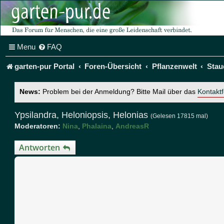
Menu
FAQ
garten-pur Portal
Foren-Übersicht
Pflanzenwelt
Stau
News:
Problem bei der Anmeldung? Bitte Mail über das
Kontakt
Ypsilandra, Heloniopsis, Helonias
(Gelesen 17815 mal)
Moderatoren:
Nina
,
Phalaina
,
AndreasR
Antworten