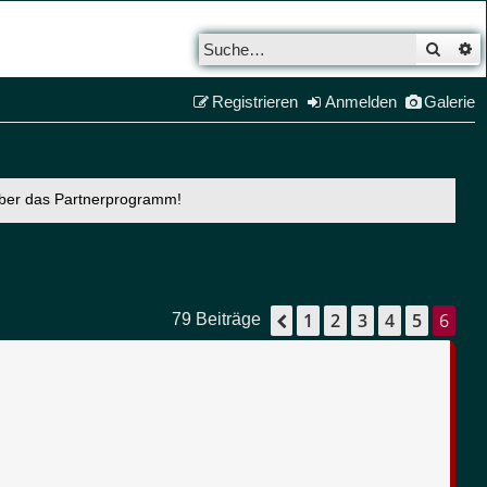
Such
E
Registrieren
Anmelden
Galerie
über das Partnerprogramm!
1
2
3
4
5
6
Vorherige
79 Beiträge