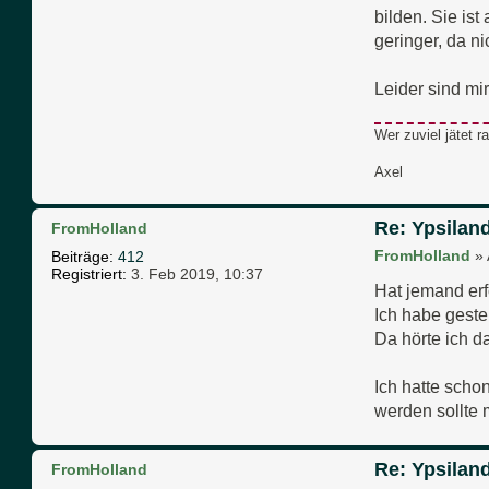
bilden. Sie is
geringer, da n
Leider sind mi
Wer zuviel jätet 
Axel
Re: Ypsiland
FromHolland
FromHolland
»
Beiträge:
412
Registriert:
3. Feb 2019, 10:37
Hat jemand erf
Ich habe geste
Da hörte ich da
Ich hatte scho
werden sollte 
Re: Ypsiland
FromHolland