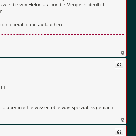
s wie die von Helonias, nur die Menge ist deutlich
n.
 die überall dann auftauchen.
N
a
c
h
o
b
e
n
ht.
nia aber möchte wissen ob etwas speizialles gemacht
N
a
c
h