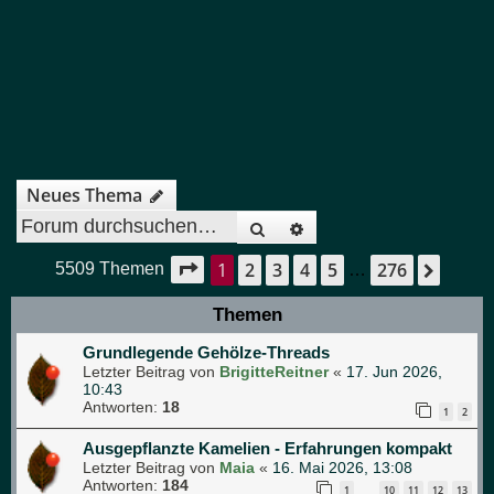
Neues Thema
Suche
Erweiterte Suche
1
2
3
4
5
276
Seite
1
von
276
Nächs
5509 Themen
…
Themen
Grundlegende Gehölze-Threads
Letzter Beitrag von
BrigitteReitner
«
17. Jun 2026,
10:43
Antworten:
18
1
2
Ausgepflanzte Kamelien - Erfahrungen kompakt
Letzter Beitrag von
Maia
«
16. Mai 2026, 13:08
Antworten:
184
1
10
11
12
13
…