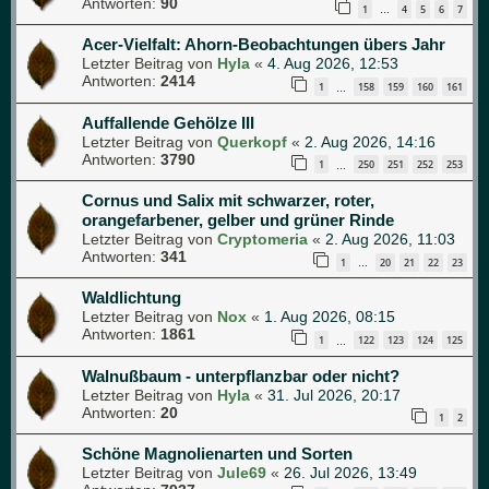
Antworten:
90
1
4
5
6
7
…
Acer-Vielfalt: Ahorn-Beobachtungen übers Jahr
Letzter Beitrag von
Hyla
«
4. Aug 2026, 12:53
Antworten:
2414
1
158
159
160
161
…
Auffallende Gehölze III
Letzter Beitrag von
Querkopf
«
2. Aug 2026, 14:16
Antworten:
3790
1
250
251
252
253
…
Cornus und Salix mit schwarzer, roter,
orangefarbener, gelber und grüner Rinde
Letzter Beitrag von
Cryptomeria
«
2. Aug 2026, 11:03
Antworten:
341
1
20
21
22
23
…
Waldlichtung
Letzter Beitrag von
Nox
«
1. Aug 2026, 08:15
Antworten:
1861
1
122
123
124
125
…
Walnußbaum - unterpflanzbar oder nicht?
Letzter Beitrag von
Hyla
«
31. Jul 2026, 20:17
Antworten:
20
1
2
Schöne Magnolienarten und Sorten
Letzter Beitrag von
Jule69
«
26. Jul 2026, 13:49