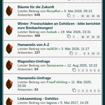
Bäume für die Zukunft
Letzter Beitrag von
RosaRot
«
5. Mai 2026, 09:13
Antworten:
648
1
41
42
43
44
…
Winter: Frostschäden an Gehölzen - bitte berichtet
eure Beobachtungen!
Letzter Beitrag von
hobab
«
19. Mär 2026, 23:31
Antworten:
488
1
30
31
32
33
…
Hamamelis von A-Z
Letzter Beitrag von
raiSCH
«
3. Mär 2026, 11:27
Antworten:
157
1
8
9
10
11
…
Magnolien-Umfrage
Letzter Beitrag von
Sarracenie
«
12. Aug 2025, 10:22
Antworten:
84
1
2
3
4
5
6
Hamamelis-Umfrage
Letzter Beitrag von
FrauFrühling
«
11. Mär 2025,
20:50
Antworten:
83
1
2
3
4
5
6
Linksammlung - Gehölze
Letzter Beitrag von
laguna
«
5. Mai 2017, 14:29