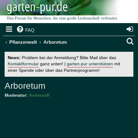
FAQ
S
Pflanzenwelt
Arboretum
u
News:
Problem bei der Anmeldung? Bitte Mail über das
c
Kontaktformular
ganz unten! |
garten-pur unterstützen
mit
einer Spende oder über das Partnerprogramm!
h
e
Arboretum
Moderator:
AndreasR