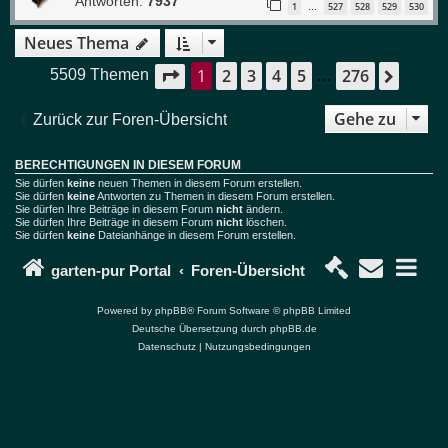
Antworten:
7937
1
527
528
529
530
…
Neues Thema
1
2
3
4
5
276
Seite
1
von
276
Nächs
5509 Themen
…
Gehe zu
Zurück zur Foren-Übersicht
BERECHTIGUNGEN IN DIESEM FORUM
Sie dürfen
keine
neuen Themen in diesem Forum erstellen.
Sie dürfen
keine
Antworten zu Themen in diesem Forum erstellen.
Sie dürfen Ihre Beiträge in diesem Forum
nicht
ändern.
Sie dürfen Ihre Beiträge in diesem Forum
nicht
löschen.
Sie dürfen
keine
Dateianhänge in diesem Forum erstellen.
garten-pur Portal
Foren-Übersicht
Powered by
phpBB
® Forum Software © phpBB Limited
Deutsche Übersetzung durch
phpBB.de
Datenschutz
|
Nutzungsbedingungen