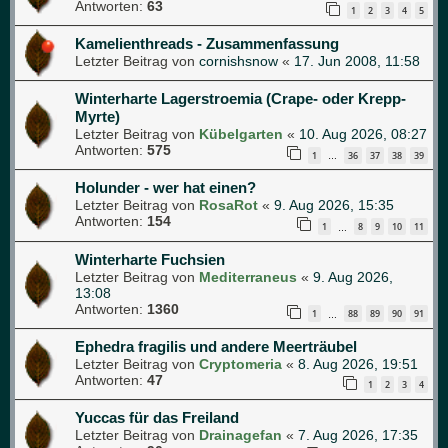
Antworten:
63
1
2
3
4
5
Kamelienthreads - Zusammenfassung
Letzter Beitrag von
cornishsnow
«
17. Jun 2008, 11:58
Winterharte Lagerstroemia (Crape- oder Krepp-
Myrte)
Letzter Beitrag von
Kübelgarten
«
10. Aug 2026, 08:27
Antworten:
575
1
36
37
38
39
…
Holunder - wer hat einen?
Letzter Beitrag von
RosaRot
«
9. Aug 2026, 15:35
Antworten:
154
1
8
9
10
11
…
Winterharte Fuchsien
Letzter Beitrag von
Mediterraneus
«
9. Aug 2026,
13:08
Antworten:
1360
1
88
89
90
91
…
Ephedra fragilis und andere Meerträubel
Letzter Beitrag von
Cryptomeria
«
8. Aug 2026, 19:51
Antworten:
47
1
2
3
4
Yuccas für das Freiland
Letzter Beitrag von
Drainagefan
«
7. Aug 2026, 17:35